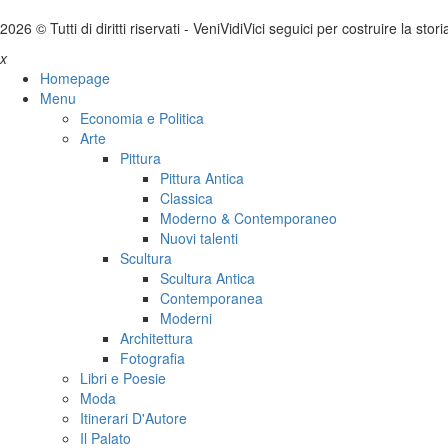
2026 © Tutti di diritti riservati -
V
eni
V
idi
V
ici seguici per costruire la stor
x
Homepage
Menu
Economia e Politica
Arte
Pittura
Pittura Antica
Classica
Moderno & Contemporaneo
Nuovi talenti
Scultura
Scultura Antica
Contemporanea
Moderni
Architettura
Fotografia
Libri e Poesie
Moda
Itinerari D'Autore
Il Palato