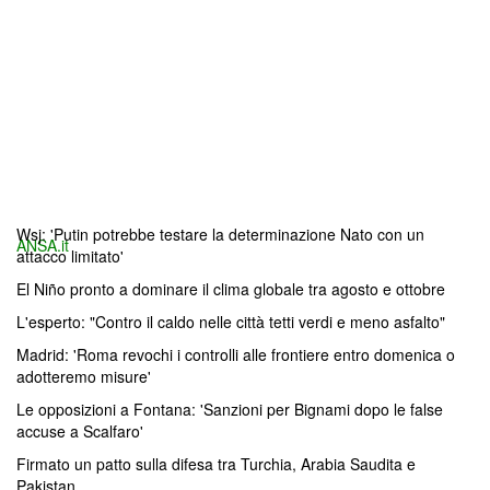
Wsj: 'Putin potrebbe testare la determinazione Nato con un
ANSA.it
attacco limitato'
El Niño pronto a dominare il clima globale tra agosto e ottobre
L'esperto: "Contro il caldo nelle città tetti verdi e meno asfalto"
Madrid: 'Roma revochi i controlli alle frontiere entro domenica o
adotteremo misure'
Le opposizioni a Fontana: 'Sanzioni per Bignami dopo le false
accuse a Scalfaro'
Firmato un patto sulla difesa tra Turchia, Arabia Saudita e
Pakistan