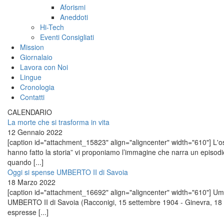
Aforismi
Aneddoti
Hi-Tech
Eventi Consigliati
Mission
Giornalaio
Lavora con Noi
Lingue
Cronologia
Contatti
CALENDARIO
La morte che si trasforma in vita
12 Gennaio 2022
[caption id="attachment_15823" align="aligncenter" width="610"] L'osp
hanno fatto la storia” vi proponiamo l’immagine che narra un episo
quando [...]
Oggi si spense UMBERTO II di Savoia
18 Marzo 2022
[caption id="attachment_16692" align="aligncenter" width="610"] Umber
UMBERTO II di Savoia (Racconigi, 15 settembre 1904 - Ginevra, 18 
espresse [...]