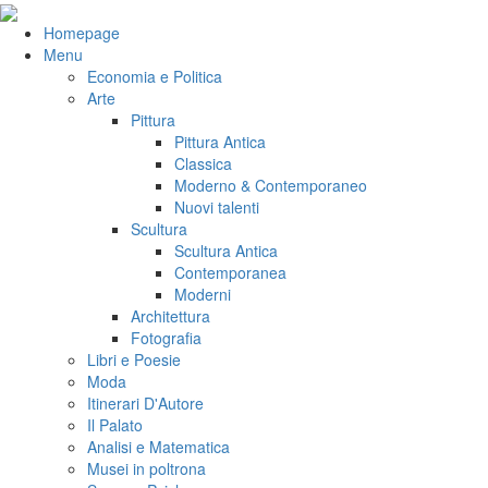
Salta
al
VeniVidiVici
Homepage
contenuto
Menu
Economia e Politica
Arte
Pittura
Pittura Antica
Classica
Moderno & Contemporaneo
Nuovi talenti
Scultura
Scultura Antica
Contemporanea
Moderni
Architettura
Fotografia
Libri e Poesie
Moda
Itinerari D'Autore
Il Palato
Analisi e Matematica
Musei in poltrona