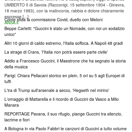
UMBERTO II di Savoia (Racconigi, 15 settembre 1904 - Ginevra,
18 marzo 1983), con la malinconia, rabbia e dolore chiaramente
espresse [...]
Conte sfida la commissione Covid, duello con Meloni
ANSA.it
Beppe Carletti: "Guccini è stato un Nomade, con noi un sodalizio
unico"
Altri 10 giorni di caldo estremo, l'Italia soffoca. A Napoli 48 gradi
La strage di Crans, 'l'Italia non potrà essere parte civile'
Addio a Francesco Guccini, il Maestrone che ha segnato la storia
della musica
Parigi: Chiara Pellacani storico en plein, 5 ori su 5 agli Europei di
tuffi
L'ira di Trump sull'arsenale a secco, 'Hegseth nel mirino'
L'omaggio di Mattarella e il ricordo di Guccini da Vasco a Milo
Manara
REPORTAGE Pavana, il suo rifugio, piange Guccini tra silenzio,
lacrime e fiori
A Bologna in via Paolo Fabbri le canzoni di Guccini a tutto volume