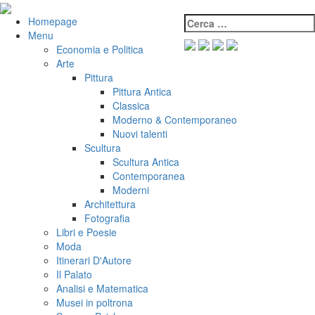
Salta
al
Cerca:
VeniVidiVici
Homepage
contenuto
Menu
Economia e Politica
Arte
Pittura
Pittura Antica
Classica
Moderno & Contemporaneo
Nuovi talenti
Scultura
Scultura Antica
Contemporanea
Moderni
Architettura
Fotografia
Libri e Poesie
Moda
Itinerari D'Autore
Il Palato
Analisi e Matematica
Musei in poltrona