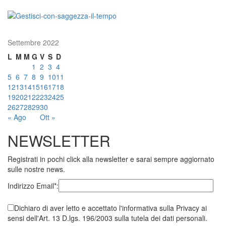
Settembre 2022
L
M
M
G
V
S
D
1
2
3
4
5
6
7
8
9
10
11
12
13
14
15
16
17
18
19
20
21
22
23
24
25
26
27
28
29
30
« Ago
Ott »
NEWSLETTER
Registrati in pochi click alla newsletter e sarai sempre aggiornato
sulle nostre news.
Indirizzo Email*:
Dichiaro di aver letto e accettato l'informativa sulla Privacy ai
sensi dell'Art. 13 D.lgs. 196/2003 sulla tutela dei dati personali.