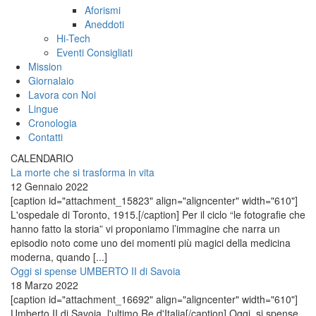
Aforismi
Aneddoti
Hi-Tech
Eventi Consigliati
Mission
Giornalaio
Lavora con Noi
Lingue
Cronologia
Contatti
CALENDARIO
La morte che si trasforma in vita
12 Gennaio 2022
[caption id="attachment_15823" align="aligncenter" width="610"]
L'ospedale di Toronto, 1915.[/caption] Per il ciclo “le fotografie che
hanno fatto la storia” vi proponiamo l’immagine che narra un
episodio noto come uno dei momenti più magici della medicina
moderna, quando [...]
Oggi si spense UMBERTO II di Savoia
18 Marzo 2022
[caption id="attachment_16692" align="aligncenter" width="610"]
Umberto II di Savoia, l'ultimo Re d'Italia[/caption] Oggi, si spense