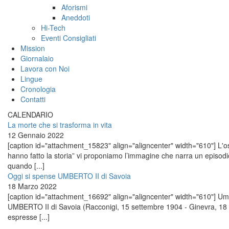
Aforismi
Aneddoti
Hi-Tech
Eventi Consigliati
Mission
Giornalaio
Lavora con Noi
Lingue
Cronologia
Contatti
CALENDARIO
La morte che si trasforma in vita
12 Gennaio 2022
[caption id="attachment_15823" align="aligncenter" width="610"] L'osp
hanno fatto la storia” vi proponiamo l’immagine che narra un episo
quando [...]
Oggi si spense UMBERTO II di Savoia
18 Marzo 2022
[caption id="attachment_16692" align="aligncenter" width="610"] Umber
UMBERTO II di Savoia (Racconigi, 15 settembre 1904 - Ginevra, 18 
espresse [...]