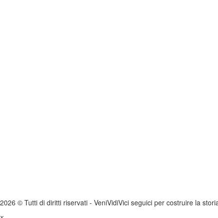
2026 © Tutti di diritti riservati -
V
eni
V
idi
V
ici seguici per costruire la stor
x