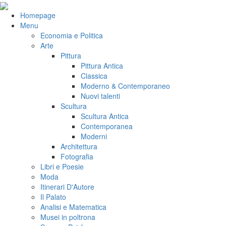
Salta
al
VeniVidiVici
Homepage
contenuto
Menu
Economia e Politica
Arte
Pittura
Pittura Antica
Classica
Moderno & Contemporaneo
Nuovi talenti
Scultura
Scultura Antica
Contemporanea
Moderni
Architettura
Fotografia
Libri e Poesie
Moda
Itinerari D'Autore
Il Palato
Analisi e Matematica
Musei in poltrona