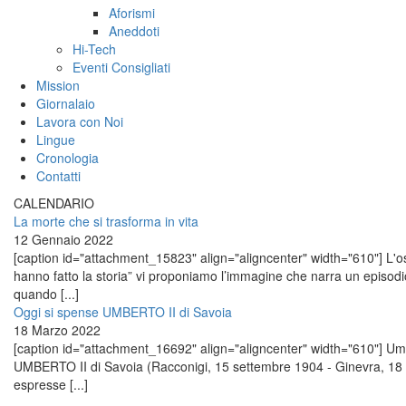
Aforismi
Aneddoti
Hi-Tech
Eventi Consigliati
Mission
Giornalaio
Lavora con Noi
Lingue
Cronologia
Contatti
CALENDARIO
La morte che si trasforma in vita
12 Gennaio 2022
[caption id="attachment_15823" align="aligncenter" width="610"] L'osp
hanno fatto la storia” vi proponiamo l’immagine che narra un episo
quando [...]
Oggi si spense UMBERTO II di Savoia
18 Marzo 2022
[caption id="attachment_16692" align="aligncenter" width="610"] Umber
UMBERTO II di Savoia (Racconigi, 15 settembre 1904 - Ginevra, 18 
espresse [...]