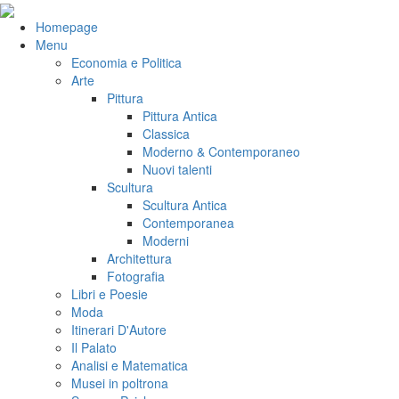
Salta
al
VeniVidiVici
Homepage
contenuto
Menu
Economia e Politica
Arte
Pittura
Pittura Antica
Classica
Moderno & Contemporaneo
Nuovi talenti
Scultura
Scultura Antica
Contemporanea
Moderni
Architettura
Fotografia
Libri e Poesie
Moda
Itinerari D'Autore
Il Palato
Analisi e Matematica
Musei in poltrona