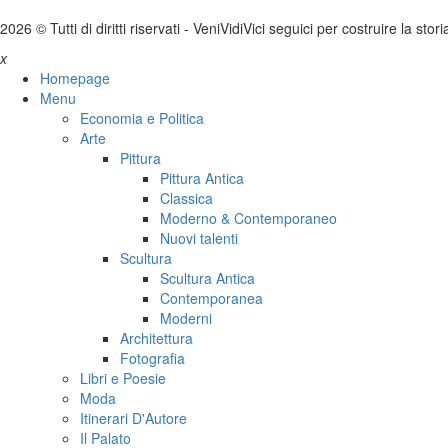
2026 © Tutti di diritti riservati -
V
eni
V
idi
V
ici seguici per costruire la stor
x
Homepage
Menu
Economia e Politica
Arte
Pittura
Pittura Antica
Classica
Moderno & Contemporaneo
Nuovi talenti
Scultura
Scultura Antica
Contemporanea
Moderni
Architettura
Fotografia
Libri e Poesie
Moda
Itinerari D'Autore
Il Palato