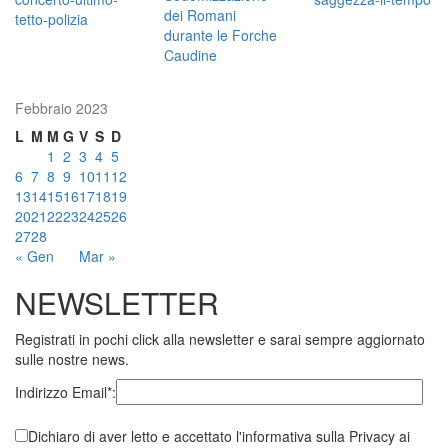
Febbraio 2023
L
M
M
G
V
S
D
1
2
3
4
5
6
7
8
9
10
11
12
13
14
15
16
17
18
19
20
21
22
23
24
25
26
27
28
« Gen
Mar »
NEWSLETTER
Registrati in pochi click alla newsletter e sarai sempre aggiornato
sulle nostre news.
Indirizzo Email*:
Dichiaro di aver letto e accettato l'informativa sulla Privacy ai