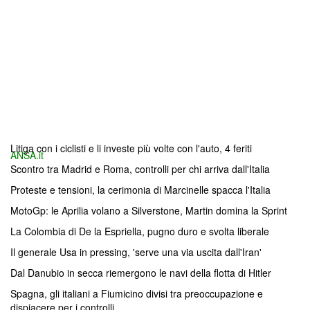
Litiga con i ciclisti e li investe più volte con l'auto, 4 feriti
ANSA.it
Scontro tra Madrid e Roma, controlli per chi arriva dall'Italia
Proteste e tensioni, la cerimonia di Marcinelle spacca l'Italia
MotoGp: le Aprilia volano a Silverstone, Martin domina la Sprint
La Colombia di De la Espriella, pugno duro e svolta liberale
Il generale Usa in pressing, 'serve una via uscita dall'Iran'
Dal Danubio in secca riemergono le navi della flotta di Hitler
Spagna, gli italiani a Fiumicino divisi tra preoccupazione e
dispiacere per i controlli