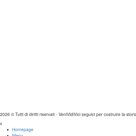
2026 © Tutti di diritti riservati -
V
eni
V
idi
V
ici seguici per costruire la stor
x
Homepage
Menu