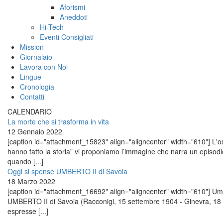
Aforismi
Aneddoti
Hi-Tech
Eventi Consigliati
Mission
Giornalaio
Lavora con Noi
Lingue
Cronologia
Contatti
CALENDARIO
La morte che si trasforma in vita
12 Gennaio 2022
[caption id="attachment_15823" align="aligncenter" width="610"] L'osp
hanno fatto la storia” vi proponiamo l’immagine che narra un episo
quando [...]
Oggi si spense UMBERTO II di Savoia
18 Marzo 2022
[caption id="attachment_16692" align="aligncenter" width="610"] Umber
UMBERTO II di Savoia (Racconigi, 15 settembre 1904 - Ginevra, 18 
espresse [...]