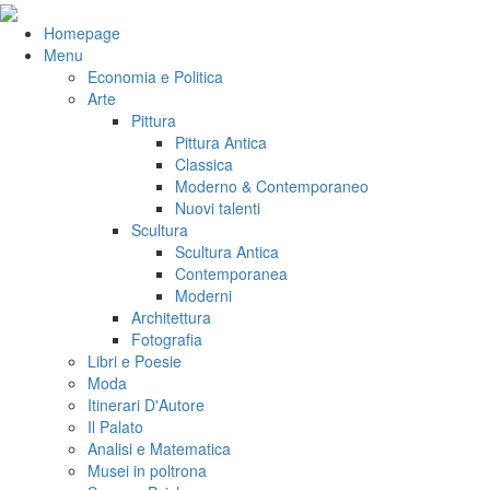
Salta
al
VeniVidiVici
Homepage
contenuto
Menu
Economia e Politica
Arte
Pittura
Pittura Antica
Classica
Moderno & Contemporaneo
Nuovi talenti
Scultura
Scultura Antica
Contemporanea
Moderni
Architettura
Fotografia
Libri e Poesie
Moda
Itinerari D'Autore
Il Palato
Analisi e Matematica
Musei in poltrona