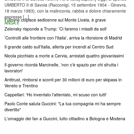
UMBERTO II di Savoia (Racconigi, 15 settembre 1904 - Ginevra,
18 marzo 1983), con la malinconia, rabbia e dolore chiaramente
espresse [...]
Fulmine colpisce sedicenne sul Monte Livata, è grave
ANSA.it
Zelensky risponde a Trump: 'Ci faremo i missili da soli'
'Controlli alle frontiere con l'Italia', arriva la ritorsione di Madrid
Il grande caldo sull'Italia, allerta per incendi al Centro Sud
Nicola picchiato a morte a Cervia, arrestati quattro giovanissimi
Il governo ricorda Marcinelle, 'non c'è spazio per chi sfrutta i
lavoratori'
Antitrust, rimborsi e sconti per 30 milioni di euro per skipass in
Veneto e Trentino
Cappellari: 'Ho inventato l'attentato, mi scuso con tutti'
Paolo Conte saluta Guccini: "La tua compagnia mi ha sempre
divertito"
L'omaggio dei fan a Guccini, lutto cittadino a Bologna e Modena