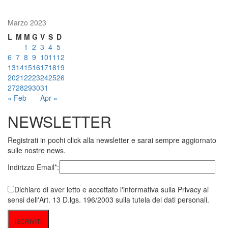
Marzo 2023
L
M
M
G
V
S
D
1
2
3
4
5
6
7
8
9
10
11
12
13
14
15
16
17
18
19
20
21
22
23
24
25
26
27
28
29
30
31
« Feb
Apr »
NEWSLETTER
Registrati in pochi click alla newsletter e sarai sempre aggiornato
sulle nostre news.
Indirizzo Email*:
Dichiaro di aver letto e accettato l'informativa sulla Privacy ai
sensi dell'Art. 13 D.lgs. 196/2003 sulla tutela dei dati personali.