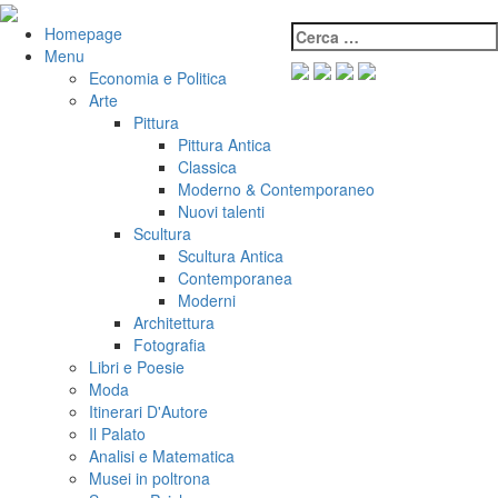
Salta
al
Cerca:
VeniVidiVici
Homepage
contenuto
Menu
Economia e Politica
Arte
Pittura
Pittura Antica
Classica
Moderno & Contemporaneo
Nuovi talenti
Scultura
Scultura Antica
Contemporanea
Moderni
Architettura
Fotografia
Libri e Poesie
Moda
Itinerari D'Autore
Il Palato
Analisi e Matematica
Musei in poltrona