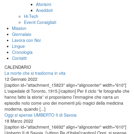
Aforismi
Aneddoti
Hi-Tech
Eventi Consigliati
Mission
Giornalaio
Lavora con Noi
Lingue
Cronologia
Contatti
CALENDARIO
La morte che si trasforma in vita
12 Gennaio 2022
[caption id="attachment_15823" align="aligncenter" width="610"]
L'ospedale di Toronto, 1915.[/caption] Per il ciclo “le fotografie che
hanno fatto la storia” vi proponiamo l’immagine che narra un
episodio noto come uno dei momenti più magici della medicina
moderna, quando [...]
Oggi si spense UMBERTO II di Savoia
18 Marzo 2022
[caption id="attachment_16692" align="aligncenter" width="610"]
Umberto II di Savoia, l'ultimo Re d'Italia[/caption] Oggi, si spense