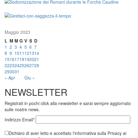
Maggio 2023
L
M
M
G
V
S
D
1
2
3
4
5
6
7
8
9
10
11
12
13
14
15
16
17
18
19
20
21
22
23
24
25
26
27
28
29
30
31
« Apr
Giu »
NEWSLETTER
Registrati in pochi click alla newsletter e sarai sempre aggiornato
sulle nostre news.
Indirizzo Email*:
Dichiaro di aver letto e accettato l'informativa sulla Privacy ai