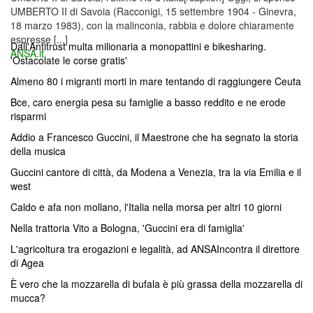
UMBERTO II di Savoia (Racconigi, 15 settembre 1904 - Ginevra,
18 marzo 1983), con la malinconia, rabbia e dolore chiaramente
espresse [...]
Dall'Antitrust multa milionaria a monopattini e bikesharing.
ANSA.it
'Ostacolate le corse gratis'
Almeno 80 i migranti morti in mare tentando di raggiungere Ceuta
Bce, caro energia pesa su famiglie a basso reddito e ne erode
risparmi
Addio a Francesco Guccini, il Maestrone che ha segnato la storia
della musica
Guccini cantore di città, da Modena a Venezia, tra la via Emilia e il
west
Caldo e afa non mollano, l'Italia nella morsa per altri 10 giorni
Nella trattoria Vito a Bologna, 'Guccini era di famiglia'
L'agricoltura tra erogazioni e legalità, ad ANSAIncontra il direttore
di Agea
È vero che la mozzarella di bufala è più grassa della mozzarella di
mucca?