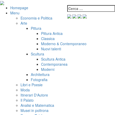
Salta
al
Cerca:
VeniVidiVici
Homepage
contenuto
Menu
Economia e Politica
Arte
Pittura
Pittura Antica
Classica
Moderno & Contemporaneo
Nuovi talenti
Scultura
Scultura Antica
Contemporanea
Moderni
Architettura
Fotografia
Libri e Poesie
Moda
Itinerari D'Autore
Il Palato
Analisi e Matematica
Musei in poltrona