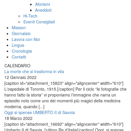
Aforismi
Aneddoti
Hi-Tech
Eventi Consigliati
Mission
Giornalaio
Lavora con Noi
Lingue
Cronologia
Contatti
CALENDARIO
La morte che si trasforma in vita
12 Gennaio 2022
[caption id="attachment_15823" align="aligncenter" width="610"]
L'ospedale di Toronto, 1915.[/caption] Per il ciclo “le fotografie che
hanno fatto la storia” vi proponiamo l’immagine che narra un
episodio noto come uno dei momenti più magici della medicina
moderna, quando [...]
Oggi si spense UMBERTO II di Savoia
18 Marzo 2022
[caption id="attachment_16692" align="aligncenter" width="610"]
Umberto II di Savoia, l'ultimo Re d'Italia[/caption] Oggi, si spense