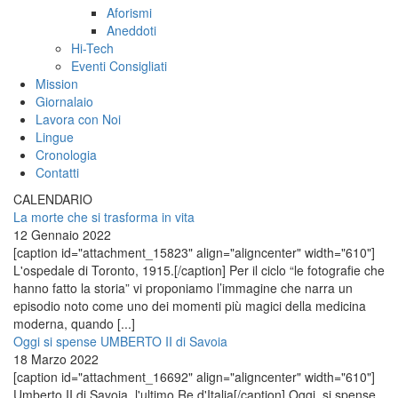
Aforismi
Aneddoti
Hi-Tech
Eventi Consigliati
Mission
Giornalaio
Lavora con Noi
Lingue
Cronologia
Contatti
CALENDARIO
La morte che si trasforma in vita
12 Gennaio 2022
[caption id="attachment_15823" align="aligncenter" width="610"]
L'ospedale di Toronto, 1915.[/caption] Per il ciclo “le fotografie che
hanno fatto la storia” vi proponiamo l’immagine che narra un
episodio noto come uno dei momenti più magici della medicina
moderna, quando [...]
Oggi si spense UMBERTO II di Savoia
18 Marzo 2022
[caption id="attachment_16692" align="aligncenter" width="610"]
Umberto II di Savoia, l'ultimo Re d'Italia[/caption] Oggi, si spense