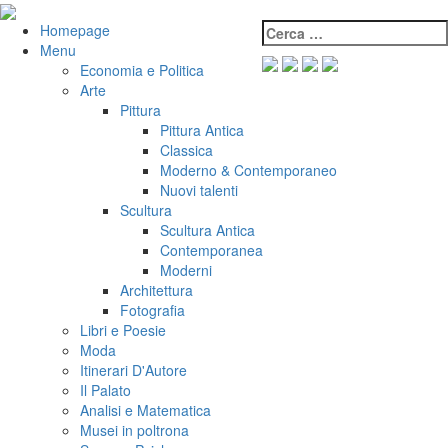
Salta
al
Cerca:
VeniVidiVici
Homepage
contenuto
Menu
Economia e Politica
Arte
Pittura
Pittura Antica
Classica
Moderno & Contemporaneo
Nuovi talenti
Scultura
Scultura Antica
Contemporanea
Moderni
Architettura
Fotografia
Libri e Poesie
Moda
Itinerari D'Autore
Il Palato
Analisi e Matematica
Musei in poltrona