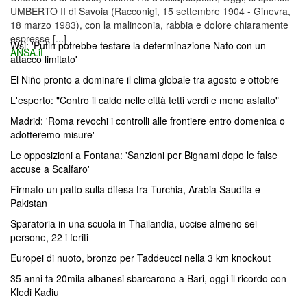
UMBERTO II di Savoia (Racconigi, 15 settembre 1904 - Ginevra,
18 marzo 1983), con la malinconia, rabbia e dolore chiaramente
espresse [...]
Wsj: 'Putin potrebbe testare la determinazione Nato con un
ANSA.it
attacco limitato'
El Niño pronto a dominare il clima globale tra agosto e ottobre
L'esperto: "Contro il caldo nelle città tetti verdi e meno asfalto"
Madrid: 'Roma revochi i controlli alle frontiere entro domenica o
adotteremo misure'
Le opposizioni a Fontana: 'Sanzioni per Bignami dopo le false
accuse a Scalfaro'
Firmato un patto sulla difesa tra Turchia, Arabia Saudita e
Pakistan
Sparatoria in una scuola in Thailandia, uccise almeno sei
persone, 22 i feriti
Europei di nuoto, bronzo per Taddeucci nella 3 km knockout
35 anni fa 20mila albanesi sbarcarono a Bari, oggi il ricordo con
Kledi Kadiu