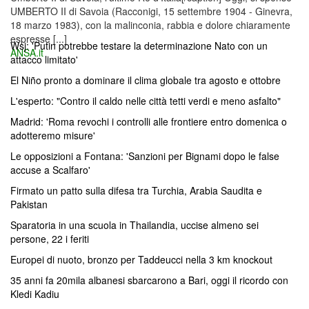
UMBERTO II di Savoia (Racconigi, 15 settembre 1904 - Ginevra,
18 marzo 1983), con la malinconia, rabbia e dolore chiaramente
espresse [...]
Wsj: 'Putin potrebbe testare la determinazione Nato con un
ANSA.it
attacco limitato'
El Niño pronto a dominare il clima globale tra agosto e ottobre
L'esperto: "Contro il caldo nelle città tetti verdi e meno asfalto"
Madrid: 'Roma revochi i controlli alle frontiere entro domenica o
adotteremo misure'
Le opposizioni a Fontana: 'Sanzioni per Bignami dopo le false
accuse a Scalfaro'
Firmato un patto sulla difesa tra Turchia, Arabia Saudita e
Pakistan
Sparatoria in una scuola in Thailandia, uccise almeno sei
persone, 22 i feriti
Europei di nuoto, bronzo per Taddeucci nella 3 km knockout
35 anni fa 20mila albanesi sbarcarono a Bari, oggi il ricordo con
Kledi Kadiu