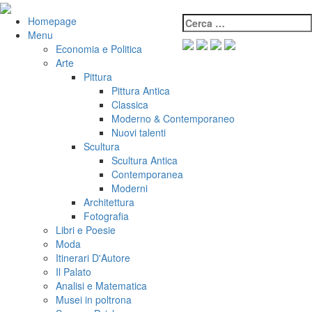
Salta
al
Cerca:
VeniVidiVici
Homepage
contenuto
Menu
Economia e Politica
Arte
Pittura
Pittura Antica
Classica
Moderno & Contemporaneo
Nuovi talenti
Scultura
Scultura Antica
Contemporanea
Moderni
Architettura
Fotografia
Libri e Poesie
Moda
Itinerari D'Autore
Il Palato
Analisi e Matematica
Musei in poltrona