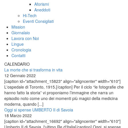
Aforismi
Aneddoti
Hi-Tech
Eventi Consigliati
Mission
Giornalaio
Lavora con Noi
Lingue
Cronologia
Contatti
CALENDARIO
La morte che si trasforma in vita
12 Gennaio 2022
[caption id="attachment_15823" align="aligncenter" width="610"]
L'ospedale di Toronto, 1915.[/caption] Per il ciclo “le fotografie che
hanno fatto la storia” vi proponiamo l’immagine che narra un
episodio noto come uno dei momenti più magici della medicina
moderna, quando [...]
Oggi si spense UMBERTO II di Savoia
18 Marzo 2022
[caption id="attachment_16692" align="aligncenter" width="610"]
Umberto II di Savoia, l'ultimo Re d'Italia[/caption] Oggi, si spense