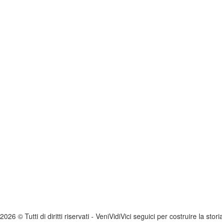
2026 © Tutti di diritti riservati -
V
eni
V
idi
V
ici seguici per costruire la stor