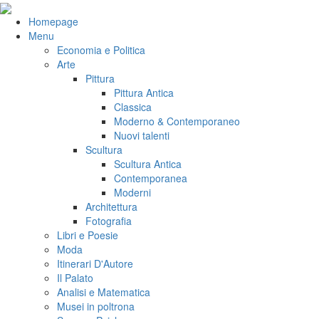
Salta
al
VeniVidiVici
Homepage
contenuto
Menu
Economia e Politica
Arte
Pittura
Pittura Antica
Classica
Moderno & Contemporaneo
Nuovi talenti
Scultura
Scultura Antica
Contemporanea
Moderni
Architettura
Fotografia
Libri e Poesie
Moda
Itinerari D'Autore
Il Palato
Analisi e Matematica
Musei in poltrona