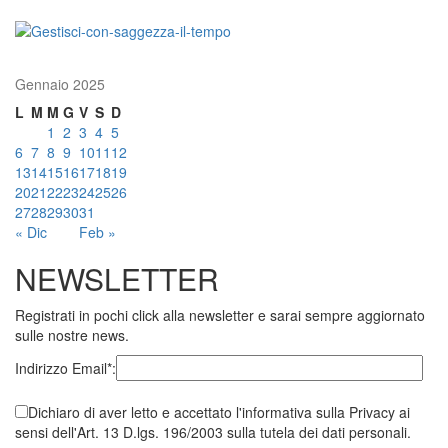
Gennaio 2025
L
M
M
G
V
S
D
1
2
3
4
5
6
7
8
9
10
11
12
13
14
15
16
17
18
19
20
21
22
23
24
25
26
27
28
29
30
31
« Dic
Feb »
NEWSLETTER
Registrati in pochi click alla newsletter e sarai sempre aggiornato
sulle nostre news.
Indirizzo Email*:
Dichiaro di aver letto e accettato l'informativa sulla Privacy ai
sensi dell'Art. 13 D.lgs. 196/2003 sulla tutela dei dati personali.