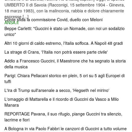
UMBERTO II di Savoia (Racconigi, 15 settembre 1904 - Ginevra,
18 marzo 1983), con la malinconia, rabbia e dolore chiaramente
espresse [...]
Conte sfida la commissione Covid, duello con Meloni
ANSA.it
Beppe Carletti: "Guccini è stato un Nomade, con noi un sodalizio
unico"
Altri 10 giorni di caldo estremo, l'Italia soffoca. A Napoli 48 gradi
La strage di Crans, 'l'Italia non potrà essere parte civile'
Addio a Francesco Guccini, il Maestrone che ha segnato la storia
della musica
Parigi: Chiara Pellacani storico en plein, 5 ori su 5 agli Europei di
tuffi
L'ira di Trump sull'arsenale a secco, 'Hegseth nel mirino'
L'omaggio di Mattarella e il ricordo di Guccini da Vasco a Milo
Manara
REPORTAGE Pavana, il suo rifugio, piange Guccini tra silenzio,
lacrime e fiori
A Bologna in via Paolo Fabbri le canzoni di Guccini a tutto volume