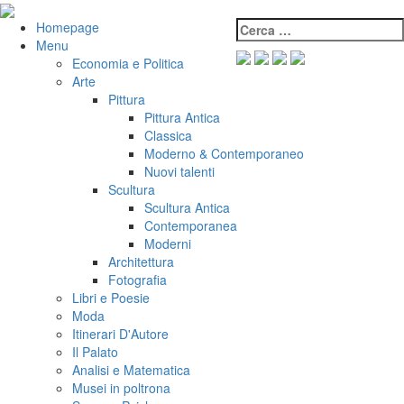
Salta
al
Cerca:
VeniVidiVici
Homepage
contenuto
Menu
Economia e Politica
Arte
Pittura
Pittura Antica
Classica
Moderno & Contemporaneo
Nuovi talenti
Scultura
Scultura Antica
Contemporanea
Moderni
Architettura
Fotografia
Libri e Poesie
Moda
Itinerari D'Autore
Il Palato
Analisi e Matematica
Musei in poltrona