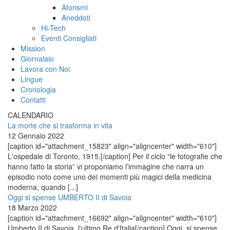
Aforismi
Aneddoti
Hi-Tech
Eventi Consigliati
Mission
Giornalaio
Lavora con Noi
Lingue
Cronologia
Contatti
CALENDARIO
La morte che si trasforma in vita
12 Gennaio 2022
[caption id="attachment_15823" align="aligncenter" width="610"]
L'ospedale di Toronto, 1915.[/caption] Per il ciclo “le fotografie che
hanno fatto la storia” vi proponiamo l’immagine che narra un
episodio noto come uno dei momenti più magici della medicina
moderna, quando [...]
Oggi si spense UMBERTO II di Savoia
18 Marzo 2022
[caption id="attachment_16692" align="aligncenter" width="610"]
Umberto II di Savoia, l'ultimo Re d'Italia[/caption] Oggi, si spense