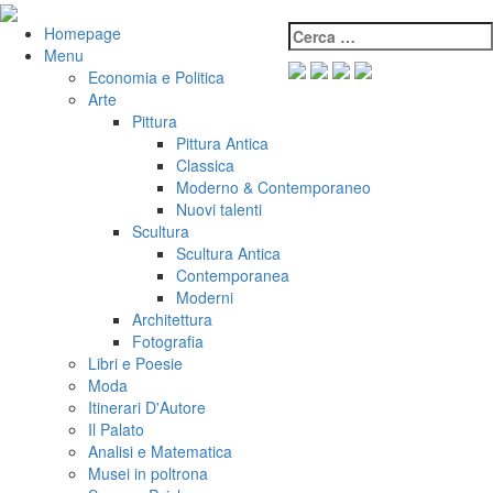
Salta
al
Cerca:
VeniVidiVici
Homepage
contenuto
Menu
Economia e Politica
Arte
Pittura
Pittura Antica
Classica
Moderno & Contemporaneo
Nuovi talenti
Scultura
Scultura Antica
Contemporanea
Moderni
Architettura
Fotografia
Libri e Poesie
Moda
Itinerari D'Autore
Il Palato
Analisi e Matematica
Musei in poltrona