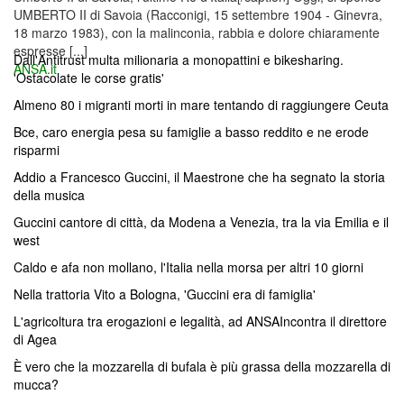
UMBERTO II di Savoia (Racconigi, 15 settembre 1904 - Ginevra,
18 marzo 1983), con la malinconia, rabbia e dolore chiaramente
espresse [...]
Dall'Antitrust multa milionaria a monopattini e bikesharing.
ANSA.it
'Ostacolate le corse gratis'
Almeno 80 i migranti morti in mare tentando di raggiungere Ceuta
Bce, caro energia pesa su famiglie a basso reddito e ne erode
risparmi
Addio a Francesco Guccini, il Maestrone che ha segnato la storia
della musica
Guccini cantore di città, da Modena a Venezia, tra la via Emilia e il
west
Caldo e afa non mollano, l'Italia nella morsa per altri 10 giorni
Nella trattoria Vito a Bologna, 'Guccini era di famiglia'
L'agricoltura tra erogazioni e legalità, ad ANSAIncontra il direttore
di Agea
È vero che la mozzarella di bufala è più grassa della mozzarella di
mucca?