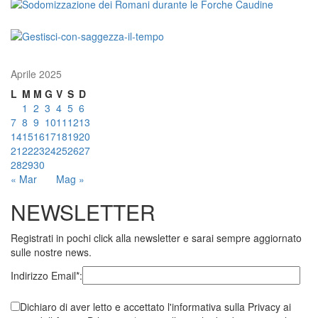
Aprile 2025
L
M
M
G
V
S
D
1
2
3
4
5
6
7
8
9
10
11
12
13
14
15
16
17
18
19
20
21
22
23
24
25
26
27
28
29
30
« Mar
Mag »
NEWSLETTER
Registrati in pochi click alla newsletter e sarai sempre aggiornato
sulle nostre news.
Indirizzo Email*:
Dichiaro di aver letto e accettato l'informativa sulla Privacy ai