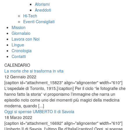
Aforismi
Aneddoti
Hi-Tech
Eventi Consigliati
Mission
Giornalaio
Lavora con Noi
Lingue
Cronologia
Contatti
CALENDARIO
La morte che si trasforma in vita
12 Gennaio 2022
[caption id="attachment_15823" align="aligncenter" width="610"]
L'ospedale di Toronto, 1915.[/caption] Per il ciclo “le fotografie che
hanno fatto la storia” vi proponiamo l’immagine che narra un
episodio noto come uno dei momenti più magici della medicina
moderna, quando [...]
Oggi si spense UMBERTO II di Savoia
18 Marzo 2022
[caption id="attachment_16692" align="aligncenter" width="610"]
Umberto II di Savoia, l'ultimo Re d'Italia[/caption] Oggi, si spense