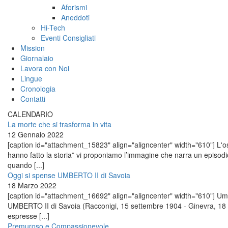
Aforismi
Aneddoti
Hi-Tech
Eventi Consigliati
Mission
Giornalaio
Lavora con Noi
Lingue
Cronologia
Contatti
CALENDARIO
La morte che si trasforma in vita
12 Gennaio 2022
[caption id="attachment_15823" align="aligncenter" width="610"] L'osp
hanno fatto la storia” vi proponiamo l’immagine che narra un episo
quando [...]
Oggi si spense UMBERTO II di Savoia
18 Marzo 2022
[caption id="attachment_16692" align="aligncenter" width="610"] Umber
UMBERTO II di Savoia (Racconigi, 15 settembre 1904 - Ginevra, 18 
espresse [...]
Premuroso e Compassionevole