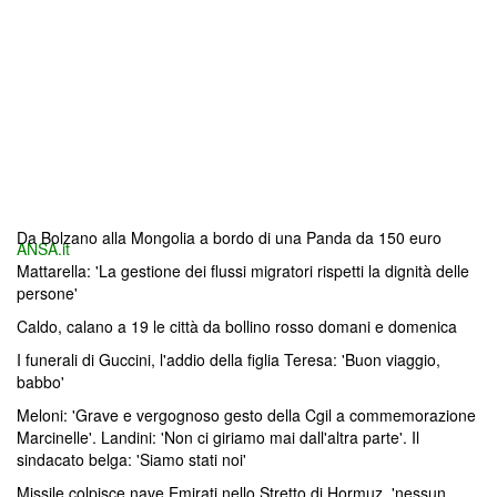
Da Bolzano alla Mongolia a bordo di una Panda da 150 euro
ANSA.it
Mattarella: 'La gestione dei flussi migratori rispetti la dignità delle
persone'
Caldo, calano a 19 le città da bollino rosso domani e domenica
I funerali di Guccini, l'addio della figlia Teresa: 'Buon viaggio,
babbo'
Meloni: 'Grave e vergognoso gesto della Cgil a commemorazione
Marcinelle'. Landini: 'Non ci giriamo mai dall'altra parte'. Il
sindacato belga: 'Siamo stati noi'
Missile colpisce nave Emirati nello Stretto di Hormuz, 'nessun