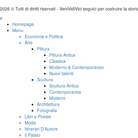
2026 © Tutti di diritti riservati -
V
eni
V
idi
V
ici seguici per costruire la stor
x
Homepage
Menu
Economia e Politica
Arte
Pittura
Pittura Antica
Classica
Moderno & Contemporaneo
Nuovi talenti
Scultura
Scultura Antica
Contemporanea
Moderni
Architettura
Fotografia
Libri e Poesie
Moda
Itinerari D'Autore
Il Palato