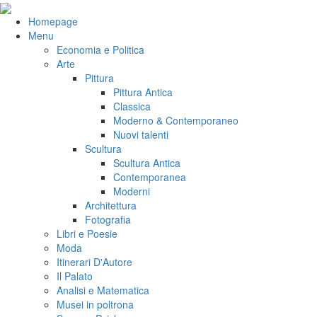
Salta
al
VeniVidiVici
Homepage
contenuto
Menu
Economia e Politica
Arte
Pittura
Pittura Antica
Classica
Moderno & Contemporaneo
Nuovi talenti
Scultura
Scultura Antica
Contemporanea
Moderni
Architettura
Fotografia
Libri e Poesie
Moda
Itinerari D'Autore
Il Palato
Analisi e Matematica
Musei in poltrona