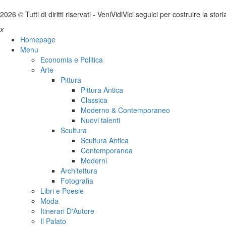
2026 © Tutti di diritti riservati -
V
eni
V
idi
V
ici seguici per costruire la stor
x
Homepage
Menu
Economia e Politica
Arte
Pittura
Pittura Antica
Classica
Moderno & Contemporaneo
Nuovi talenti
Scultura
Scultura Antica
Contemporanea
Moderni
Architettura
Fotografia
Libri e Poesie
Moda
Itinerari D'Autore
Il Palato