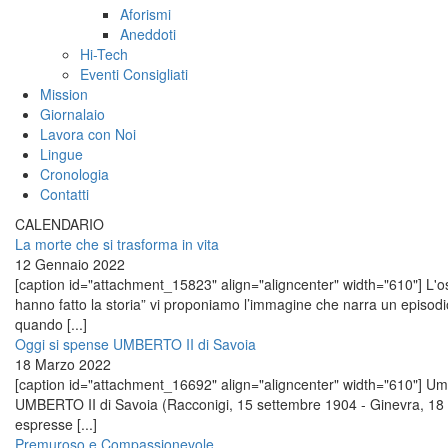
Aforismi
Aneddoti
Hi-Tech
Eventi Consigliati
Mission
Giornalaio
Lavora con Noi
Lingue
Cronologia
Contatti
CALENDARIO
La morte che si trasforma in vita
12 Gennaio 2022
[caption id="attachment_15823" align="aligncenter" width="610"] L'osp
hanno fatto la storia” vi proponiamo l’immagine che narra un episo
quando [...]
Oggi si spense UMBERTO II di Savoia
18 Marzo 2022
[caption id="attachment_16692" align="aligncenter" width="610"] Umber
UMBERTO II di Savoia (Racconigi, 15 settembre 1904 - Ginevra, 18 
espresse [...]
Premuroso e Compassionevole