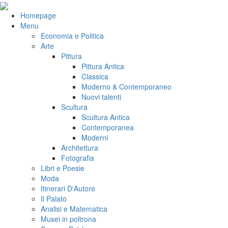
Salta
al
VeniVidiVici
Homepage
contenuto
Menu
Economia e Politica
Arte
Pittura
Pittura Antica
Classica
Moderno & Contemporaneo
Nuovi talenti
Scultura
Scultura Antica
Contemporanea
Moderni
Architettura
Fotografia
Libri e Poesie
Moda
Itinerari D'Autore
Il Palato
Analisi e Matematica
Musei in poltrona