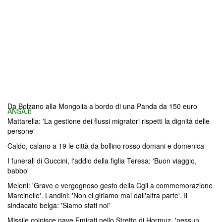
Da Bolzano alla Mongolia a bordo di una Panda da 150 euro
ANSA.it
Mattarella: 'La gestione dei flussi migratori rispetti la dignità delle
persone'
Caldo, calano a 19 le città da bollino rosso domani e domenica
I funerali di Guccini, l'addio della figlia Teresa: 'Buon viaggio,
babbo'
Meloni: 'Grave e vergognoso gesto della Cgil a commemorazione
Marcinelle'. Landini: 'Non ci giriamo mai dall'altra parte'. Il
sindacato belga: 'Siamo stati noi'
Missile colpisce nave Emirati nello Stretto di Hormuz, 'nessun