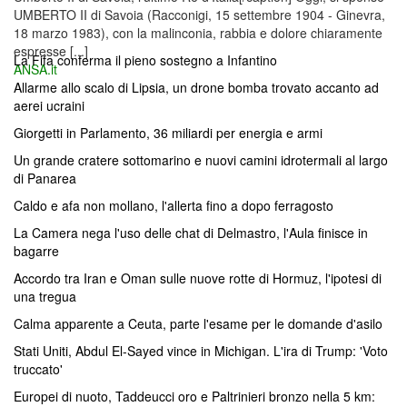
UMBERTO II di Savoia (Racconigi, 15 settembre 1904 - Ginevra,
18 marzo 1983), con la malinconia, rabbia e dolore chiaramente
espresse [...]
La Fifa conferma il pieno sostegno a Infantino
ANSA.it
Allarme allo scalo di Lipsia, un drone bomba trovato accanto ad
aerei ucraini
Giorgetti in Parlamento, 36 miliardi per energia e armi
Un grande cratere sottomarino e nuovi camini idrotermali al largo
di Panarea
Caldo e afa non mollano, l'allerta fino a dopo ferragosto
La Camera nega l'uso delle chat di Delmastro, l'Aula finisce in
bagarre
Accordo tra Iran e Oman sulle nuove rotte di Hormuz, l'ipotesi di
una tregua
Calma apparente a Ceuta, parte l'esame per le domande d'asilo
Stati Uniti, Abdul El-Sayed vince in Michigan. L'ira di Trump: 'Voto
truccato'
Europei di nuoto, Taddeucci oro e Paltrinieri bronzo nella 5 km: