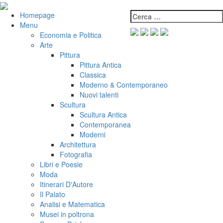
Salta
al
Cerca:
VeniVidiVici
Homepage
contenuto
Menu
Economia e Politica
Arte
Pittura
Pittura Antica
Classica
Moderno & Contemporaneo
Nuovi talenti
Scultura
Scultura Antica
Contemporanea
Moderni
Architettura
Fotografia
Libri e Poesie
Moda
Itinerari D'Autore
Il Palato
Analisi e Matematica
Musei in poltrona