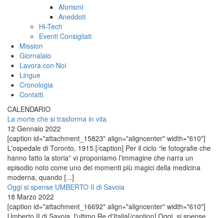
Aforismi
Aneddoti
Hi-Tech
Eventi Consigliati
Mission
Giornalaio
Lavora con Noi
Lingue
Cronologia
Contatti
CALENDARIO
La morte che si trasforma in vita
12 Gennaio 2022
[caption id="attachment_15823" align="aligncenter" width="610"]
L'ospedale di Toronto, 1915.[/caption] Per il ciclo “le fotografie che
hanno fatto la storia” vi proponiamo l’immagine che narra un
episodio noto come uno dei momenti più magici della medicina
moderna, quando [...]
Oggi si spense UMBERTO II di Savoia
18 Marzo 2022
[caption id="attachment_16692" align="aligncenter" width="610"]
Umberto II di Savoia, l'ultimo Re d'Italia[/caption] Oggi, si spense