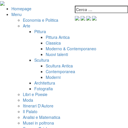
Salta
al
Cerca:
VeniVidiVici
Homepage
contenuto
Menu
Economia e Politica
Arte
Pittura
Pittura Antica
Classica
Moderno & Contemporaneo
Nuovi talenti
Scultura
Scultura Antica
Contemporanea
Moderni
Architettura
Fotografia
Libri e Poesie
Moda
Itinerari D'Autore
Il Palato
Analisi e Matematica
Musei in poltrona