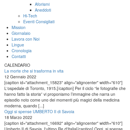
Aforismi
Aneddoti
Hi-Tech
Eventi Consigliati
Mission
Giornalaio
Lavora con Noi
Lingue
Cronologia
Contatti
CALENDARIO
La morte che si trasforma in vita
12 Gennaio 2022
[caption id="attachment_15823" align="aligncenter" width="610"]
L'ospedale di Toronto, 1915.[/caption] Per il ciclo “le fotografie che
hanno fatto la storia” vi proponiamo l’immagine che narra un
episodio noto come uno dei momenti più magici della medicina
moderna, quando [...]
Oggi si spense UMBERTO II di Savoia
18 Marzo 2022
[caption id="attachment_16692" align="aligncenter" width="610"]
Umberto II di Savoia, l'ultimo Re d'Italia[/caption] Oggi, si spense