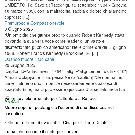
UMBERTO II di Savoia (Racconigi, 15 settembre 1904 - Ginevra,
18 marzo 1983), con la malinconia, rabbia e dolore chiaramente
espresse [...]
Premuroso e Compassionevole
6 Giugno 2025
“Un omicidio che giunse proprio quando Robert Kennedy stava
trovando la sua vera voce come leader di un vasto e
disaffezionato pubblico americano” Nelle prime ore del 5 giugno
1968, Robert Francis Kennedy (Brookline, 20 [...]
Quando muore il tuo cane
29 Giugno 2025
[caption id="attachment_17844" align="aligncenter" width="610"]
Arman Golapyan e Principessa Neyla[/caption] “Se non hai un
cane – almeno uno – non c’è necessariamente qualcosa di
sbagliato in te, ma ci può essere qualcosa di sbagliato nella tua
[...]
Valter Lavitola arrestato per l'attentato a Ranucci
ANSA.it
Muore dopo un pestaggio all'esterno di una discoteca nel
cosentino
'Oltre un milione di evacuati in Cina per il tifone Dolphin'
Le banche ricche e il conto per i poveri