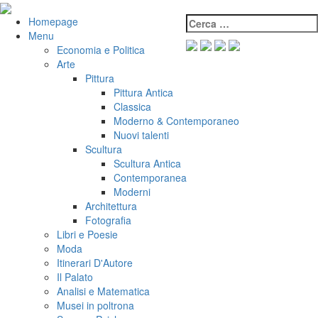
Salta
al
Cerca:
VeniVidiVici
Homepage
contenuto
Menu
Economia e Politica
Arte
Pittura
Pittura Antica
Classica
Moderno & Contemporaneo
Nuovi talenti
Scultura
Scultura Antica
Contemporanea
Moderni
Architettura
Fotografia
Libri e Poesie
Moda
Itinerari D'Autore
Il Palato
Analisi e Matematica
Musei in poltrona