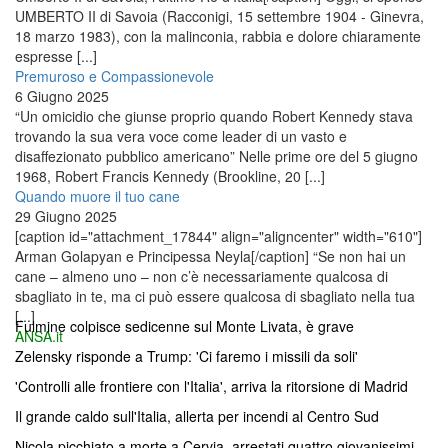
UMBERTO II di Savoia (Racconigi, 15 settembre 1904 - Ginevra,
18 marzo 1983), con la malinconia, rabbia e dolore chiaramente
espresse [...]
Premuroso e Compassionevole
6 Giugno 2025
“Un omicidio che giunse proprio quando Robert Kennedy stava
trovando la sua vera voce come leader di un vasto e
disaffezionato pubblico americano” Nelle prime ore del 5 giugno
1968, Robert Francis Kennedy (Brookline, 20 [...]
Quando muore il tuo cane
29 Giugno 2025
[caption id="attachment_17844" align="aligncenter" width="610"]
Arman Golapyan e Principessa Neyla[/caption] “Se non hai un
cane – almeno uno – non c’è necessariamente qualcosa di
sbagliato in te, ma ci può essere qualcosa di sbagliato nella tua
[...]
Fulmine colpisce sedicenne sul Monte Livata, è grave
ANSA.it
Zelensky risponde a Trump: 'Ci faremo i missili da soli'
'Controlli alle frontiere con l'Italia', arriva la ritorsione di Madrid
Il grande caldo sull'Italia, allerta per incendi al Centro Sud
Nicola picchiato a morte a Cervia, arrestati quattro giovanissimi