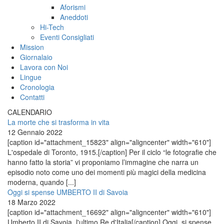
Aforismi
Aneddoti
Hi-Tech
Eventi Consigliati
Mission
Giornalaio
Lavora con Noi
Lingue
Cronologia
Contatti
CALENDARIO
La morte che si trasforma in vita
12 Gennaio 2022
[caption id="attachment_15823" align="aligncenter" width="610"]
L'ospedale di Toronto, 1915.[/caption] Per il ciclo “le fotografie che
hanno fatto la storia” vi proponiamo l’immagine che narra un
episodio noto come uno dei momenti più magici della medicina
moderna, quando [...]
Oggi si spense UMBERTO II di Savoia
18 Marzo 2022
[caption id="attachment_16692" align="aligncenter" width="610"]
Umberto II di Savoia, l'ultimo Re d'Italia[/caption] Oggi, si spense