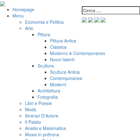
Salta
al
Cerca:
VeniVidiVici
Homepage
contenuto
Menu
Economia e Politica
Arte
Pittura
Pittura Antica
Classica
Moderno & Contemporaneo
Nuovi talenti
Scultura
Scultura Antica
Contemporanea
Moderni
Architettura
Fotografia
Libri e Poesie
Moda
Itinerari D'Autore
Il Palato
Analisi e Matematica
Musei in poltrona