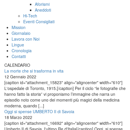
Aforismi
Aneddoti
Hi-Tech
Eventi Consigliati
Mission
Giornalaio
Lavora con Noi
Lingue
Cronologia
Contatti
CALENDARIO
La morte che si trasforma in vita
12 Gennaio 2022
[caption id="attachment_15823" align="aligncenter" width="610"]
L'ospedale di Toronto, 1915.[/caption] Per il ciclo “le fotografie che
hanno fatto la storia” vi proponiamo l’immagine che narra un
episodio noto come uno dei momenti più magici della medicina
moderna, quando [...]
Oggi si spense UMBERTO II di Savoia
18 Marzo 2022
[caption id="attachment_16692" align="aligncenter" width="610"]
Umberto II di Savoia, l'ultimo Re d'Italia[/caption] Oggi, si spense