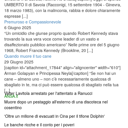
UMBERTO II di Savoia (Racconigi, 15 settembre 1904 - Ginevra,
18 marzo 1983), con la malinconia, rabbia e dolore chiaramente
espresse [...]
Premuroso e Compassionevole
6 Giugno 2025
“Un omicidio che giunse proprio quando Robert Kennedy stava
trovando la sua vera voce come leader di un vasto e
disaffezionato pubblico americano” Nelle prime ore del 5 giugno
1968, Robert Francis Kennedy (Brookline, 20 [...]
Quando muore il tuo cane
29 Giugno 2025
[caption id="attachment_17844" align="aligncenter" width="610"]
Arman Golapyan e Principessa Neyla[/caption] “Se non hai un
cane – almeno uno – non c’è necessariamente qualcosa di
sbagliato in te, ma ci può essere qualcosa di sbagliato nella tua
[...]
Valter Lavitola arrestato per l'attentato a Ranucci
ANSA.it
Muore dopo un pestaggio all'esterno di una discoteca nel
cosentino
'Oltre un milione di evacuati in Cina per il tifone Dolphin'
Le banche ricche e il conto per i poveri