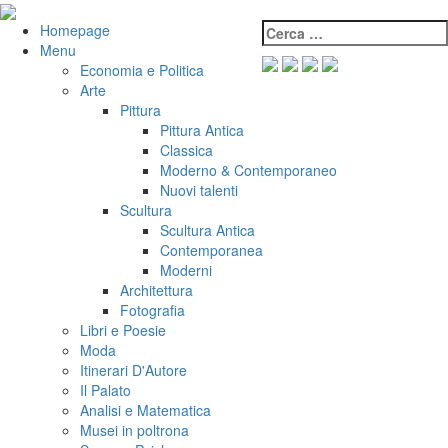
Salta
al
Cerca:
VeniVidiVici
Homepage
contenuto
Menu
Economia e Politica
Arte
Pittura
Pittura Antica
Classica
Moderno & Contemporaneo
Nuovi talenti
Scultura
Scultura Antica
Contemporanea
Moderni
Architettura
Fotografia
Libri e Poesie
Moda
Itinerari D'Autore
Il Palato
Analisi e Matematica
Musei in poltrona