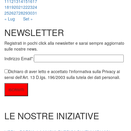
11
12
13
14
15
16
17
18
19
20
21
22
23
24
25
26
27
28
29
30
31
« Lug
Set »
NEWSLETTER
Registrati in pochi click alla newsletter e sarai sempre aggiornato
sulle nostre news.
Indirizzo Email*:
Dichiaro di aver letto e accettato l'informativa sulla Privacy ai
sensi dell'Art. 13 D.lgs. 196/2003 sulla tutela dei dati personali.
LE NOSTRE INIZIATIVE