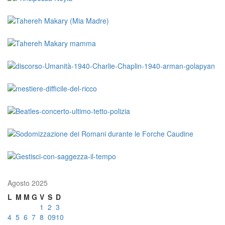
Agosto 2025
L
M
M
G
V
S
D
1
2
3
4
5
6
7
8
09
10