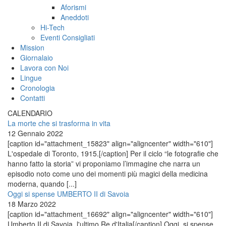
Aforismi
Aneddoti
Hi-Tech
Eventi Consigliati
Mission
Giornalaio
Lavora con Noi
Lingue
Cronologia
Contatti
CALENDARIO
La morte che si trasforma in vita
12 Gennaio 2022
[caption id="attachment_15823" align="aligncenter" width="610"]
L'ospedale di Toronto, 1915.[/caption] Per il ciclo “le fotografie che
hanno fatto la storia” vi proponiamo l’immagine che narra un
episodio noto come uno dei momenti più magici della medicina
moderna, quando [...]
Oggi si spense UMBERTO II di Savoia
18 Marzo 2022
[caption id="attachment_16692" align="aligncenter" width="610"]
Umberto II di Savoia, l'ultimo Re d'Italia[/caption] Oggi, si spense