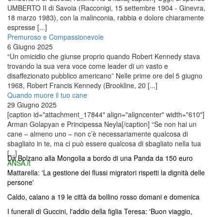
UMBERTO II di Savoia (Racconigi, 15 settembre 1904 - Ginevra,
18 marzo 1983), con la malinconia, rabbia e dolore chiaramente
espresse [...]
Premuroso e Compassionevole
6 Giugno 2025
“Un omicidio che giunse proprio quando Robert Kennedy stava
trovando la sua vera voce come leader di un vasto e
disaffezionato pubblico americano” Nelle prime ore del 5 giugno
1968, Robert Francis Kennedy (Brookline, 20 [...]
Quando muore il tuo cane
29 Giugno 2025
[caption id="attachment_17844" align="aligncenter" width="610"]
Arman Golapyan e Principessa Neyla[/caption] “Se non hai un
cane – almeno uno – non c’è necessariamente qualcosa di
sbagliato in te, ma ci può essere qualcosa di sbagliato nella tua
[...]
Da Bolzano alla Mongolia a bordo di una Panda da 150 euro
ANSA.it
Mattarella: 'La gestione dei flussi migratori rispetti la dignità delle
persone'
Caldo, calano a 19 le città da bollino rosso domani e domenica
I funerali di Guccini, l'addio della figlia Teresa: 'Buon viaggio,