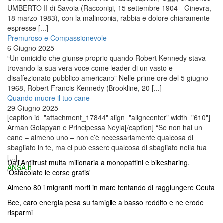
UMBERTO II di Savoia (Racconigi, 15 settembre 1904 - Ginevra,
18 marzo 1983), con la malinconia, rabbia e dolore chiaramente
espresse [...]
Premuroso e Compassionevole
6 Giugno 2025
“Un omicidio che giunse proprio quando Robert Kennedy stava
trovando la sua vera voce come leader di un vasto e
disaffezionato pubblico americano” Nelle prime ore del 5 giugno
1968, Robert Francis Kennedy (Brookline, 20 [...]
Quando muore il tuo cane
29 Giugno 2025
[caption id="attachment_17844" align="aligncenter" width="610"]
Arman Golapyan e Principessa Neyla[/caption] “Se non hai un
cane – almeno uno – non c’è necessariamente qualcosa di
sbagliato in te, ma ci può essere qualcosa di sbagliato nella tua
[...]
Dall'Antitrust multa milionaria a monopattini e bikesharing.
ANSA.it
'Ostacolate le corse gratis'
Almeno 80 i migranti morti in mare tentando di raggiungere Ceuta
Bce, caro energia pesa su famiglie a basso reddito e ne erode
risparmi