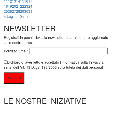
11
12
13
14
15
16
17
18
19
20
21
22
23
24
25
26
27
28
29
30
31
« Lug
Set »
NEWSLETTER
Registrati in pochi click alla newsletter e sarai sempre aggiornato
sulle nostre news.
Indirizzo Email*:
Dichiaro di aver letto e accettato l'informativa sulla Privacy ai
sensi dell'Art. 13 D.lgs. 196/2003 sulla tutela dei dati personali.
LE NOSTRE INIZIATIVE