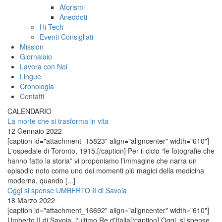
Aforismi
Aneddoti
Hi-Tech
Eventi Consigliati
Mission
Giornalaio
Lavora con Noi
Lingue
Cronologia
Contatti
CALENDARIO
La morte che si trasforma in vita
12 Gennaio 2022
[caption id="attachment_15823" align="aligncenter" width="610"]
L'ospedale di Toronto, 1915.[/caption] Per il ciclo “le fotografie che
hanno fatto la storia” vi proponiamo l’immagine che narra un
episodio noto come uno dei momenti più magici della medicina
moderna, quando [...]
Oggi si spense UMBERTO II di Savoia
18 Marzo 2022
[caption id="attachment_16692" align="aligncenter" width="610"]
Umberto II di Savoia, l'ultimo Re d'Italia[/caption] Oggi, si spense