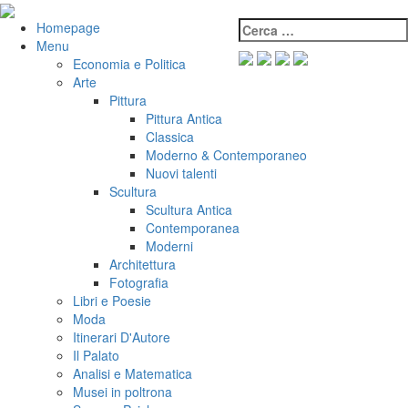
Salta
al
Cerca:
VeniVidiVici
Homepage
contenuto
Menu
Economia e Politica
Arte
Pittura
Pittura Antica
Classica
Moderno & Contemporaneo
Nuovi talenti
Scultura
Scultura Antica
Contemporanea
Moderni
Architettura
Fotografia
Libri e Poesie
Moda
Itinerari D'Autore
Il Palato
Analisi e Matematica
Musei in poltrona