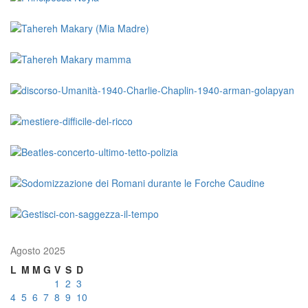
Agosto 2025
L
M
M
G
V
S
D
1
2
3
4
5
6
7
8
9
10