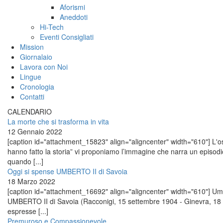
Aforismi
Aneddoti
Hi-Tech
Eventi Consigliati
Mission
Giornalaio
Lavora con Noi
Lingue
Cronologia
Contatti
CALENDARIO
La morte che si trasforma in vita
12 Gennaio 2022
[caption id="attachment_15823" align="aligncenter" width="610"] L'osp
hanno fatto la storia” vi proponiamo l’immagine che narra un episo
quando [...]
Oggi si spense UMBERTO II di Savoia
18 Marzo 2022
[caption id="attachment_16692" align="aligncenter" width="610"] Umber
UMBERTO II di Savoia (Racconigi, 15 settembre 1904 - Ginevra, 18 
espresse [...]
Premuroso e Compassionevole