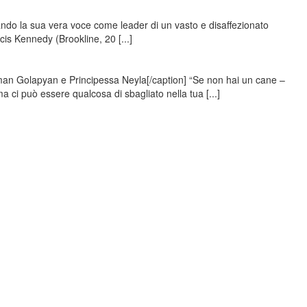
do la sua vera voce come leader di un vasto e disaffezionato
is Kennedy (Brookline, 20 [...]
man Golapyan e Principessa Neyla[/caption] “Se non hai un cane –
 ci può essere qualcosa di sbagliato nella tua [...]