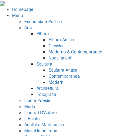
Salta
al
VeniVidiVici
Homepage
contenuto
Menu
Economia e Politica
Arte
Pittura
Pittura Antica
Classica
Moderno & Contemporaneo
Nuovi talenti
Scultura
Scultura Antica
Contemporanea
Moderni
Architettura
Fotografia
Libri e Poesie
Moda
Itinerari D'Autore
Il Palato
Analisi e Matematica
Musei in poltrona