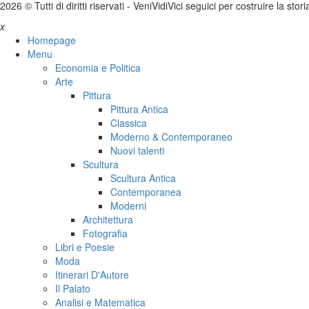
2026 © Tutti di diritti riservati -
V
eni
V
idi
V
ici seguici per costruire la stor
x
Homepage
Menu
Economia e Politica
Arte
Pittura
Pittura Antica
Classica
Moderno & Contemporaneo
Nuovi talenti
Scultura
Scultura Antica
Contemporanea
Moderni
Architettura
Fotografia
Libri e Poesie
Moda
Itinerari D'Autore
Il Palato
Analisi e Matematica