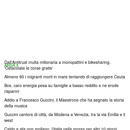
Dall'Antitrust multa milionaria a monopattini e bikesharing.
ANSA.it
'Ostacolate le corse gratis'
Almeno 80 i migranti morti in mare tentando di raggiungere Ceuta
Bce, caro energia pesa su famiglie a basso reddito e ne erode
risparmi
Addio a Francesco Guccini, il Maestrone che ha segnato la storia
della musica
Guccini cantore di città, da Modena a Venezia, tra la via Emilia e il
west
Caldo e afa non mollano, l'Italia nella morsa per altri 10 giorni