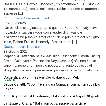
UMBERTO II di Savoia (Racconigi, 15 settembre 1904 - Ginevra,
18 marzo 1983), con la malinconia, rabbia e dolore chiaramente
espresse [...]
Premuroso e Compassionevole
6 Giugno 2025
“Un omicidio che giunse proprio quando Robert Kennedy stava
trovando la sua vera voce come leader di un vasto e
disaffezionato pubblico americano” Nelle prime ore del 5 giugno
1968, Robert Francis Kennedy (Brookline, 20 [...]
Quando muore il tuo cane
29 Giugno 2025
[caption id="attachment_17844" align="aligncenter" width="610"]
Arman Golapyan e Principessa Neyla[/caption] “Se non hai un
cane – almeno uno – non c’è necessariamente qualcosa di
sbagliato in te, ma ci può essere qualcosa di sbagliato nella tua
[...]
Conte sfida la commissione Covid, duello con Meloni
ANSA.it
Beppe Carletti: "Guccini è stato un Nomade, con noi un sodalizio
unico"
Altri 10 giorni di caldo estremo, l'Italia soffoca. A Napoli 48 gradi
La strage di Crans, 'l'Italia non potrà essere parte civile'