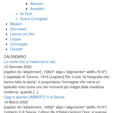
Aforismi
Aneddoti
Hi-Tech
Eventi Consigliati
Mission
Giornalaio
Lavora con Noi
Lingue
Cronologia
Contatti
CALENDARIO
La morte che si trasforma in vita
12 Gennaio 2022
[caption id="attachment_15823" align="aligncenter" width="610"]
L'ospedale di Toronto, 1915.[/caption] Per il ciclo “le fotografie che
hanno fatto la storia” vi proponiamo l’immagine che narra un
episodio noto come uno dei momenti più magici della medicina
moderna, quando [...]
Oggi si spense UMBERTO II di Savoia
18 Marzo 2022
[caption id="attachment_16692" align="aligncenter" width="610"]
Umberto II di Savoia, l'ultimo Re d'Italia[/caption] Oggi, si spense