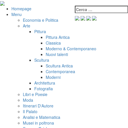
Salta
al
Cerca:
VeniVidiVici
Homepage
contenuto
Menu
Economia e Politica
Arte
Pittura
Pittura Antica
Classica
Moderno & Contemporaneo
Nuovi talenti
Scultura
Scultura Antica
Contemporanea
Moderni
Architettura
Fotografia
Libri e Poesie
Moda
Itinerari D'Autore
Il Palato
Analisi e Matematica
Musei in poltrona