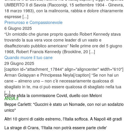
UMBERTO II di Savoia (Racconigi, 15 settembre 1904 - Ginevra,
18 marzo 1983), con la malinconia, rabbia e dolore chiaramente
espresse [...]
Premuroso e Compassionevole
6 Giugno 2025
“Un omicidio che giunse proprio quando Robert Kennedy stava
trovando la sua vera voce come leader di un vasto e
disaffezionato pubblico americano” Nelle prime ore del 5 giugno
1968, Robert Francis Kennedy (Brookline, 20 [...]
Quando muore il tuo cane
29 Giugno 2025
[caption id="attachment_17844" align="aligncenter" width="610"]
Arman Golapyan e Principessa Neyla[/caption] “Se non hai un
cane – almeno uno – non c’è necessariamente qualcosa di
sbagliato in te, ma ci può essere qualcosa di sbagliato nella tua
[...]
Conte sfida la commissione Covid, duello con Meloni
ANSA.it
Beppe Carletti: "Guccini è stato un Nomade, con noi un sodalizio
unico"
Altri 10 giorni di caldo estremo, l'Italia soffoca. A Napoli 48 gradi
La strage di Crans, 'l'Italia non potrà essere parte civile'