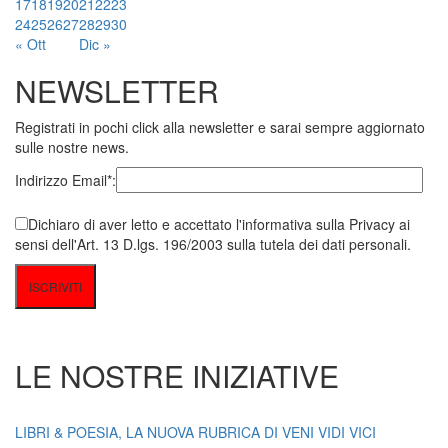
17
18
19
20
21
22
23
24
25
26
27
28
29
30
« Ott
Dic »
NEWSLETTER
Registrati in pochi click alla newsletter e sarai sempre aggiornato
sulle nostre news.
Indirizzo Email*:
Dichiaro di aver letto e accettato l'informativa sulla Privacy ai
sensi dell'Art. 13 D.lgs. 196/2003 sulla tutela dei dati personali.
LE NOSTRE INIZIATIVE
LIBRI & POESIA, LA NUOVA RUBRICA DI VENI VIDI VICI