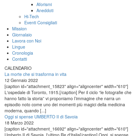
Aforismi
Aneddoti
Hi-Tech
Eventi Consigliati
Mission
Giornalaio
Lavora con Noi
Lingue
Cronologia
Contatti
CALENDARIO
La morte che si trasforma in vita
12 Gennaio 2022
[caption id="attachment_15823" align="aligncenter" width="610"]
L'ospedale di Toronto, 1915.[/caption] Per il ciclo “le fotografie che
hanno fatto la storia” vi proponiamo l’immagine che narra un
episodio noto come uno dei momenti più magici della medicina
moderna, quando [...]
Oggi si spense UMBERTO II di Savoia
18 Marzo 2022
[caption id="attachment_16692" align="aligncenter" width="610"]
Umberto II di Savoia, l'ultimo Re d'Italia[/caption] Oggi, si spense