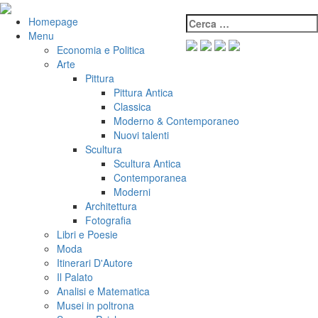
Salta
al
Cerca:
VeniVidiVici
Homepage
contenuto
Menu
Economia e Politica
Arte
Pittura
Pittura Antica
Classica
Moderno & Contemporaneo
Nuovi talenti
Scultura
Scultura Antica
Contemporanea
Moderni
Architettura
Fotografia
Libri e Poesie
Moda
Itinerari D'Autore
Il Palato
Analisi e Matematica
Musei in poltrona