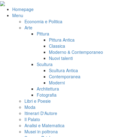
Salta
al
VeniVidiVici
Homepage
contenuto
Menu
Economia e Politica
Arte
Pittura
Pittura Antica
Classica
Moderno & Contemporaneo
Nuovi talenti
Scultura
Scultura Antica
Contemporanea
Moderni
Architettura
Fotografia
Libri e Poesie
Moda
Itinerari D'Autore
Il Palato
Analisi e Matematica
Musei in poltrona