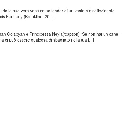
do la sua vera voce come leader di un vasto e disaffezionato
is Kennedy (Brookline, 20 [...]
man Golapyan e Principessa Neyla[/caption] “Se non hai un cane –
 ci può essere qualcosa di sbagliato nella tua [...]