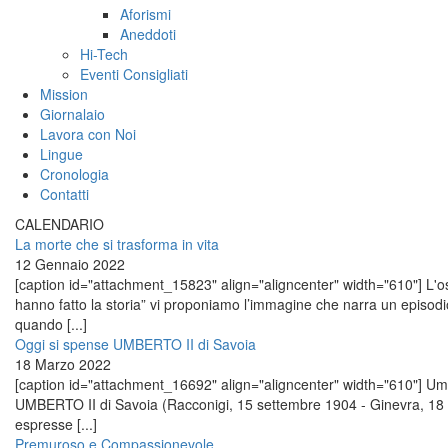
Aforismi
Aneddoti
Hi-Tech
Eventi Consigliati
Mission
Giornalaio
Lavora con Noi
Lingue
Cronologia
Contatti
CALENDARIO
La morte che si trasforma in vita
12 Gennaio 2022
[caption id="attachment_15823" align="aligncenter" width="610"] L'osp
hanno fatto la storia” vi proponiamo l’immagine che narra un episo
quando [...]
Oggi si spense UMBERTO II di Savoia
18 Marzo 2022
[caption id="attachment_16692" align="aligncenter" width="610"] Umber
UMBERTO II di Savoia (Racconigi, 15 settembre 1904 - Ginevra, 18 
espresse [...]
Premuroso e Compassionevole