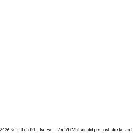
2026 © Tutti di diritti riservati -
V
eni
V
idi
V
ici seguici per costruire la stor