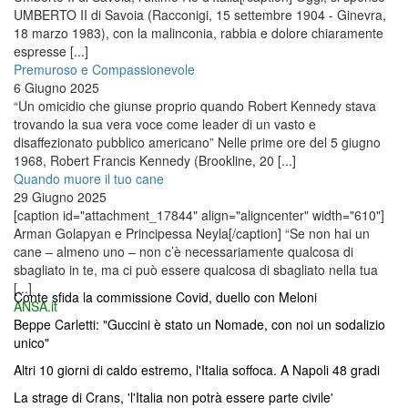
UMBERTO II di Savoia (Racconigi, 15 settembre 1904 - Ginevra,
18 marzo 1983), con la malinconia, rabbia e dolore chiaramente
espresse [...]
Premuroso e Compassionevole
6 Giugno 2025
“Un omicidio che giunse proprio quando Robert Kennedy stava
trovando la sua vera voce come leader di un vasto e
disaffezionato pubblico americano” Nelle prime ore del 5 giugno
1968, Robert Francis Kennedy (Brookline, 20 [...]
Quando muore il tuo cane
29 Giugno 2025
[caption id="attachment_17844" align="aligncenter" width="610"]
Arman Golapyan e Principessa Neyla[/caption] “Se non hai un
cane – almeno uno – non c’è necessariamente qualcosa di
sbagliato in te, ma ci può essere qualcosa di sbagliato nella tua
[...]
Conte sfida la commissione Covid, duello con Meloni
ANSA.it
Beppe Carletti: "Guccini è stato un Nomade, con noi un sodalizio
unico"
Altri 10 giorni di caldo estremo, l'Italia soffoca. A Napoli 48 gradi
La strage di Crans, 'l'Italia non potrà essere parte civile'