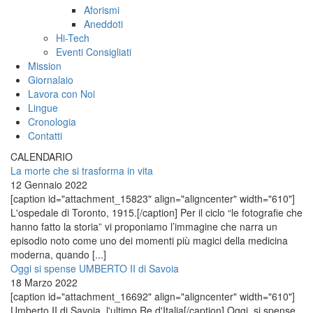
Aforismi
Aneddoti
Hi-Tech
Eventi Consigliati
Mission
Giornalaio
Lavora con Noi
Lingue
Cronologia
Contatti
CALENDARIO
La morte che si trasforma in vita
12 Gennaio 2022
[caption id="attachment_15823" align="aligncenter" width="610"]
L'ospedale di Toronto, 1915.[/caption] Per il ciclo “le fotografie che
hanno fatto la storia” vi proponiamo l’immagine che narra un
episodio noto come uno dei momenti più magici della medicina
moderna, quando [...]
Oggi si spense UMBERTO II di Savoia
18 Marzo 2022
[caption id="attachment_16692" align="aligncenter" width="610"]
Umberto II di Savoia, l'ultimo Re d'Italia[/caption] Oggi, si spense