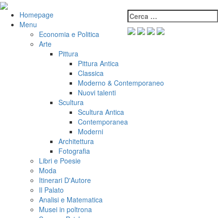
Salta
al
Cerca:
VeniVidiVici
Homepage
contenuto
Menu
Economia e Politica
Arte
Pittura
Pittura Antica
Classica
Moderno & Contemporaneo
Nuovi talenti
Scultura
Scultura Antica
Contemporanea
Moderni
Architettura
Fotografia
Libri e Poesie
Moda
Itinerari D'Autore
Il Palato
Analisi e Matematica
Musei in poltrona