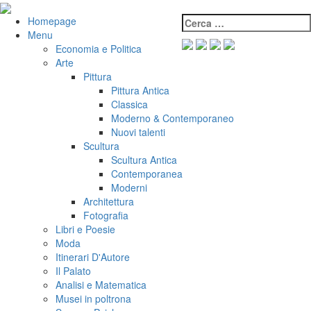
Salta
al
Cerca:
VeniVidiVici
Homepage
contenuto
Menu
Economia e Politica
Arte
Pittura
Pittura Antica
Classica
Moderno & Contemporaneo
Nuovi talenti
Scultura
Scultura Antica
Contemporanea
Moderni
Architettura
Fotografia
Libri e Poesie
Moda
Itinerari D'Autore
Il Palato
Analisi e Matematica
Musei in poltrona