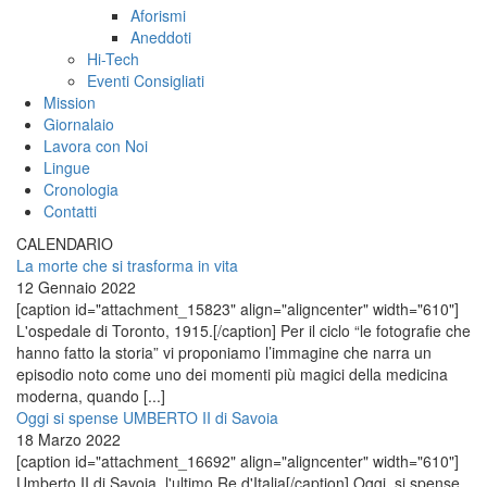
Aforismi
Aneddoti
Hi-Tech
Eventi Consigliati
Mission
Giornalaio
Lavora con Noi
Lingue
Cronologia
Contatti
CALENDARIO
La morte che si trasforma in vita
12 Gennaio 2022
[caption id="attachment_15823" align="aligncenter" width="610"]
L'ospedale di Toronto, 1915.[/caption] Per il ciclo “le fotografie che
hanno fatto la storia” vi proponiamo l’immagine che narra un
episodio noto come uno dei momenti più magici della medicina
moderna, quando [...]
Oggi si spense UMBERTO II di Savoia
18 Marzo 2022
[caption id="attachment_16692" align="aligncenter" width="610"]
Umberto II di Savoia, l'ultimo Re d'Italia[/caption] Oggi, si spense