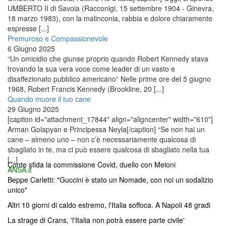
UMBERTO II di Savoia (Racconigi, 15 settembre 1904 - Ginevra,
18 marzo 1983), con la malinconia, rabbia e dolore chiaramente
espresse [...]
Premuroso e Compassionevole
6 Giugno 2025
“Un omicidio che giunse proprio quando Robert Kennedy stava
trovando la sua vera voce come leader di un vasto e
disaffezionato pubblico americano” Nelle prime ore del 5 giugno
1968, Robert Francis Kennedy (Brookline, 20 [...]
Quando muore il tuo cane
29 Giugno 2025
[caption id="attachment_17844" align="aligncenter" width="610"]
Arman Golapyan e Principessa Neyla[/caption] “Se non hai un
cane – almeno uno – non c’è necessariamente qualcosa di
sbagliato in te, ma ci può essere qualcosa di sbagliato nella tua
[...]
Conte sfida la commissione Covid, duello con Meloni
ANSA.it
Beppe Carletti: "Guccini è stato un Nomade, con noi un sodalizio
unico"
Altri 10 giorni di caldo estremo, l'Italia soffoca. A Napoli 48 gradi
La strage di Crans, 'l'Italia non potrà essere parte civile'