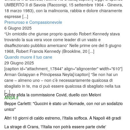
UMBERTO II di Savoia (Racconigi, 15 settembre 1904 - Ginevra,
18 marzo 1983), con la malinconia, rabbia e dolore chiaramente
espresse [...]
Premuroso e Compassionevole
6 Giugno 2025
“Un omicidio che giunse proprio quando Robert Kennedy stava
trovando la sua vera voce come leader di un vasto e
disaffezionato pubblico americano” Nelle prime ore del 5 giugno
1968, Robert Francis Kennedy (Brookline, 20 [...]
Quando muore il tuo cane
29 Giugno 2025
[caption id="attachment_17844" align="aligncenter" width="610"]
Arman Golapyan e Principessa Neyla[/caption] “Se non hai un
cane – almeno uno – non c’è necessariamente qualcosa di
sbagliato in te, ma ci può essere qualcosa di sbagliato nella tua
[...]
Conte sfida la commissione Covid, duello con Meloni
ANSA.it
Beppe Carletti: "Guccini è stato un Nomade, con noi un sodalizio
unico"
Altri 10 giorni di caldo estremo, l'Italia soffoca. A Napoli 48 gradi
La strage di Crans, 'l'Italia non potrà essere parte civile'