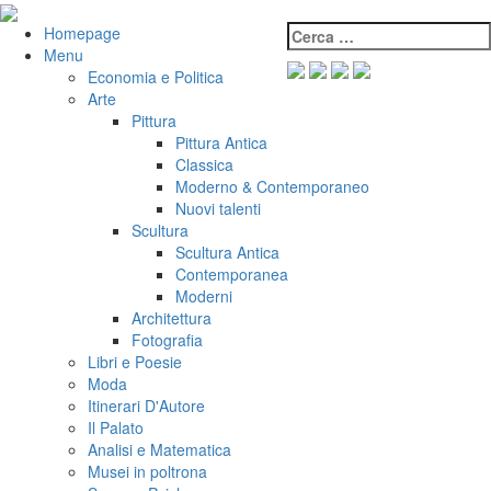
Salta
al
Cerca:
VeniVidiVici
Homepage
contenuto
Menu
Economia e Politica
Arte
Pittura
Pittura Antica
Classica
Moderno & Contemporaneo
Nuovi talenti
Scultura
Scultura Antica
Contemporanea
Moderni
Architettura
Fotografia
Libri e Poesie
Moda
Itinerari D'Autore
Il Palato
Analisi e Matematica
Musei in poltrona