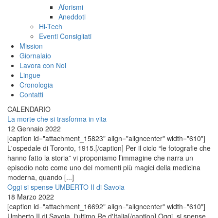
Aforismi
Aneddoti
Hi-Tech
Eventi Consigliati
Mission
Giornalaio
Lavora con Noi
Lingue
Cronologia
Contatti
CALENDARIO
La morte che si trasforma in vita
12 Gennaio 2022
[caption id="attachment_15823" align="aligncenter" width="610"]
L'ospedale di Toronto, 1915.[/caption] Per il ciclo “le fotografie che
hanno fatto la storia” vi proponiamo l’immagine che narra un
episodio noto come uno dei momenti più magici della medicina
moderna, quando [...]
Oggi si spense UMBERTO II di Savoia
18 Marzo 2022
[caption id="attachment_16692" align="aligncenter" width="610"]
Umberto II di Savoia, l'ultimo Re d'Italia[/caption] Oggi, si spense