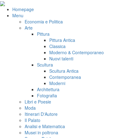
Salta
al
VeniVidiVici
Homepage
contenuto
Menu
Economia e Politica
Arte
Pittura
Pittura Antica
Classica
Moderno & Contemporaneo
Nuovi talenti
Scultura
Scultura Antica
Contemporanea
Moderni
Architettura
Fotografia
Libri e Poesie
Moda
Itinerari D'Autore
Il Palato
Analisi e Matematica
Musei in poltrona