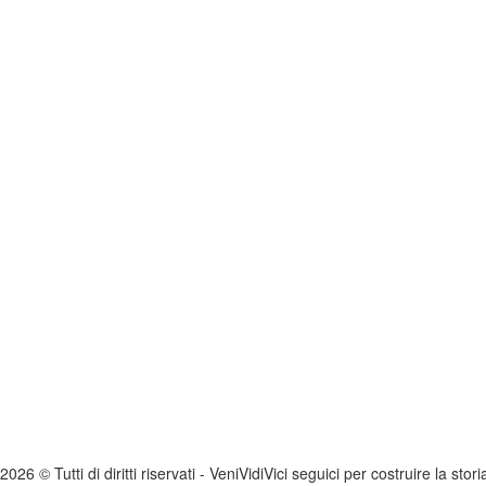
2026 © Tutti di diritti riservati -
V
eni
V
idi
V
ici seguici per costruire la stor