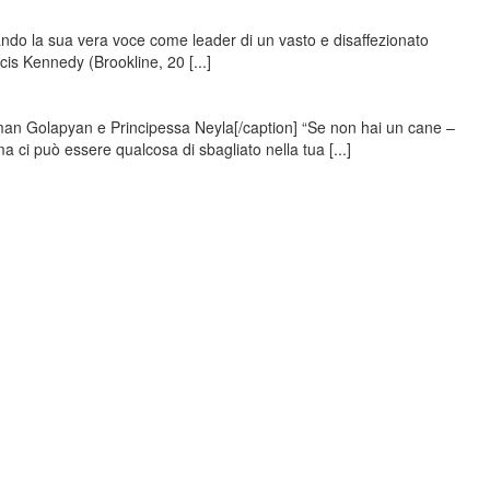
do la sua vera voce come leader di un vasto e disaffezionato
is Kennedy (Brookline, 20 [...]
man Golapyan e Principessa Neyla[/caption] “Se non hai un cane –
 ci può essere qualcosa di sbagliato nella tua [...]