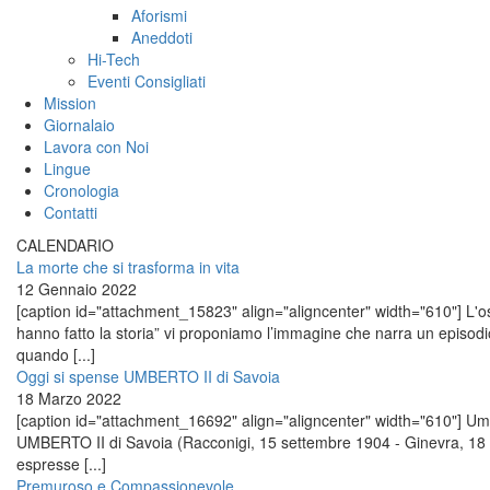
Aforismi
Aneddoti
Hi-Tech
Eventi Consigliati
Mission
Giornalaio
Lavora con Noi
Lingue
Cronologia
Contatti
CALENDARIO
La morte che si trasforma in vita
12 Gennaio 2022
[caption id="attachment_15823" align="aligncenter" width="610"] L'osp
hanno fatto la storia” vi proponiamo l’immagine che narra un episo
quando [...]
Oggi si spense UMBERTO II di Savoia
18 Marzo 2022
[caption id="attachment_16692" align="aligncenter" width="610"] Umber
UMBERTO II di Savoia (Racconigi, 15 settembre 1904 - Ginevra, 18 
espresse [...]
Premuroso e Compassionevole