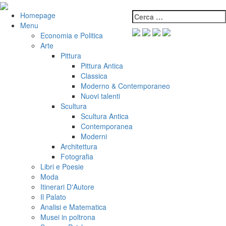
Salta
al
Cerca:
VeniVidiVici
Homepage
contenuto
Menu
Economia e Politica
Arte
Pittura
Pittura Antica
Classica
Moderno & Contemporaneo
Nuovi talenti
Scultura
Scultura Antica
Contemporanea
Moderni
Architettura
Fotografia
Libri e Poesie
Moda
Itinerari D'Autore
Il Palato
Analisi e Matematica
Musei in poltrona