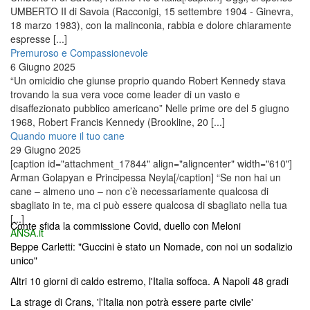
UMBERTO II di Savoia (Racconigi, 15 settembre 1904 - Ginevra,
18 marzo 1983), con la malinconia, rabbia e dolore chiaramente
espresse [...]
Premuroso e Compassionevole
6 Giugno 2025
“Un omicidio che giunse proprio quando Robert Kennedy stava
trovando la sua vera voce come leader di un vasto e
disaffezionato pubblico americano” Nelle prime ore del 5 giugno
1968, Robert Francis Kennedy (Brookline, 20 [...]
Quando muore il tuo cane
29 Giugno 2025
[caption id="attachment_17844" align="aligncenter" width="610"]
Arman Golapyan e Principessa Neyla[/caption] “Se non hai un
cane – almeno uno – non c’è necessariamente qualcosa di
sbagliato in te, ma ci può essere qualcosa di sbagliato nella tua
[...]
Conte sfida la commissione Covid, duello con Meloni
ANSA.it
Beppe Carletti: "Guccini è stato un Nomade, con noi un sodalizio
unico"
Altri 10 giorni di caldo estremo, l'Italia soffoca. A Napoli 48 gradi
La strage di Crans, 'l'Italia non potrà essere parte civile'