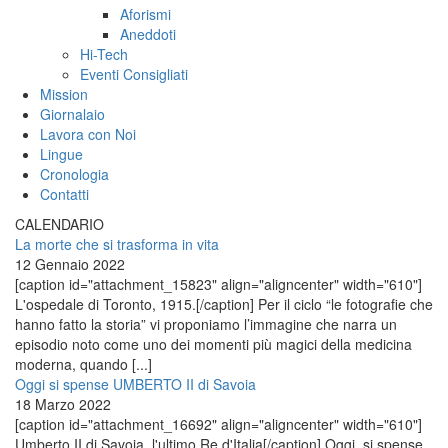
Aforismi
Aneddoti
Hi-Tech
Eventi Consigliati
Mission
Giornalaio
Lavora con Noi
Lingue
Cronologia
Contatti
CALENDARIO
La morte che si trasforma in vita
12 Gennaio 2022
[caption id="attachment_15823" align="aligncenter" width="610"]
L'ospedale di Toronto, 1915.[/caption] Per il ciclo “le fotografie che
hanno fatto la storia” vi proponiamo l’immagine che narra un
episodio noto come uno dei momenti più magici della medicina
moderna, quando [...]
Oggi si spense UMBERTO II di Savoia
18 Marzo 2022
[caption id="attachment_16692" align="aligncenter" width="610"]
Umberto II di Savoia, l'ultimo Re d'Italia[/caption] Oggi, si spense