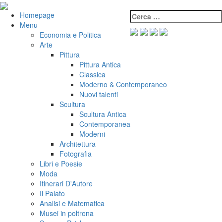
Salta
al
Cerca:
VeniVidiVici
Homepage
contenuto
Menu
Economia e Politica
Arte
Pittura
Pittura Antica
Classica
Moderno & Contemporaneo
Nuovi talenti
Scultura
Scultura Antica
Contemporanea
Moderni
Architettura
Fotografia
Libri e Poesie
Moda
Itinerari D'Autore
Il Palato
Analisi e Matematica
Musei in poltrona