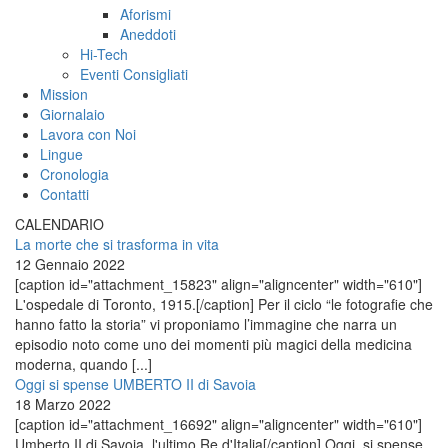
Aforismi
Aneddoti
Hi-Tech
Eventi Consigliati
Mission
Giornalaio
Lavora con Noi
Lingue
Cronologia
Contatti
CALENDARIO
La morte che si trasforma in vita
12 Gennaio 2022
[caption id="attachment_15823" align="aligncenter" width="610"]
L'ospedale di Toronto, 1915.[/caption] Per il ciclo “le fotografie che
hanno fatto la storia” vi proponiamo l’immagine che narra un
episodio noto come uno dei momenti più magici della medicina
moderna, quando [...]
Oggi si spense UMBERTO II di Savoia
18 Marzo 2022
[caption id="attachment_16692" align="aligncenter" width="610"]
Umberto II di Savoia, l'ultimo Re d'Italia[/caption] Oggi, si spense