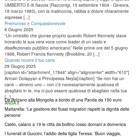
UMBERTO II di Savoia (Racconigi, 15 settembre 1904 - Ginevra,
18 marzo 1983), con la malinconia, rabbia e dolore chiaramente
espresse [...]
Premuroso e Compassionevole
6 Giugno 2025
“Un omicidio che giunse proprio quando Robert Kennedy stava
trovando la sua vera voce come leader di un vasto e
disaffezionato pubblico americano” Nelle prime ore del 5 giugno
1968, Robert Francis Kennedy (Brookline, 20 [...]
Quando muore il tuo cane
29 Giugno 2025
[caption id="attachment_17844" align="aligncenter" width="610"]
Arman Golapyan e Principessa Neyla[/caption] “Se non hai un
cane – almeno uno – non c’è necessariamente qualcosa di
sbagliato in te, ma ci può essere qualcosa di sbagliato nella tua
[...]
Da Bolzano alla Mongolia a bordo di una Panda da 150 euro
ANSA.it
Mattarella: 'La gestione dei flussi migratori rispetti la dignità delle
persone'
Caldo, calano a 19 le città da bollino rosso domani e domenica
I funerali di Guccini, l'addio della figlia Teresa: 'Buon viaggio,