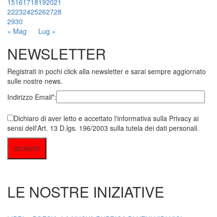
15
16
17
18
19
20
21
22
23
24
25
26
27
28
29
30
« Mag
Lug »
NEWSLETTER
Registrati in pochi click alla newsletter e sarai sempre aggiornato
sulle nostre news.
Indirizzo Email*:
Dichiaro di aver letto e accettato l'informativa sulla Privacy ai
sensi dell'Art. 13 D.lgs. 196/2003 sulla tutela dei dati personali.
LE NOSTRE INIZIATIVE