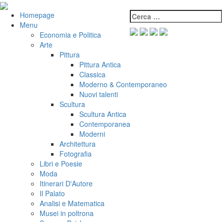
Salta
al
Cerca:
VeniVidiVici
Homepage
contenuto
Menu
Economia e Politica
Arte
Pittura
Pittura Antica
Classica
Moderno & Contemporaneo
Nuovi talenti
Scultura
Scultura Antica
Contemporanea
Moderni
Architettura
Fotografia
Libri e Poesie
Moda
Itinerari D'Autore
Il Palato
Analisi e Matematica
Musei in poltrona