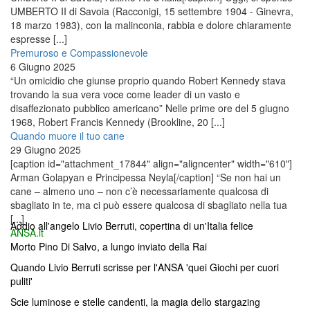
UMBERTO II di Savoia (Racconigi, 15 settembre 1904 - Ginevra,
18 marzo 1983), con la malinconia, rabbia e dolore chiaramente
espresse [...]
Premuroso e Compassionevole
6 Giugno 2025
“Un omicidio che giunse proprio quando Robert Kennedy stava
trovando la sua vera voce come leader di un vasto e
disaffezionato pubblico americano” Nelle prime ore del 5 giugno
1968, Robert Francis Kennedy (Brookline, 20 [...]
Quando muore il tuo cane
29 Giugno 2025
[caption id="attachment_17844" align="aligncenter" width="610"]
Arman Golapyan e Principessa Neyla[/caption] “Se non hai un
cane – almeno uno – non c’è necessariamente qualcosa di
sbagliato in te, ma ci può essere qualcosa di sbagliato nella tua
[...]
Addio all'angelo Livio Berruti, copertina di un'Italia felice
ANSA.it
Morto Pino Di Salvo, a lungo inviato della Rai
Quando Livio Berruti scrisse per l'ANSA 'quei Giochi per cuori
puliti'
Scie luminose e stelle candenti, la magia dello stargazing