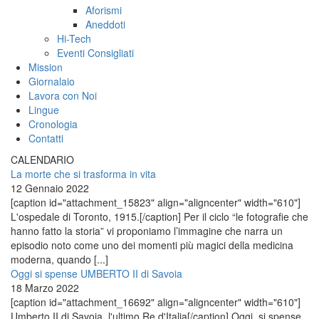
Aforismi
Aneddoti
Hi-Tech
Eventi Consigliati
Mission
Giornalaio
Lavora con Noi
Lingue
Cronologia
Contatti
CALENDARIO
La morte che si trasforma in vita
12 Gennaio 2022
[caption id="attachment_15823" align="aligncenter" width="610"]
L'ospedale di Toronto, 1915.[/caption] Per il ciclo “le fotografie che
hanno fatto la storia” vi proponiamo l’immagine che narra un
episodio noto come uno dei momenti più magici della medicina
moderna, quando [...]
Oggi si spense UMBERTO II di Savoia
18 Marzo 2022
[caption id="attachment_16692" align="aligncenter" width="610"]
Umberto II di Savoia, l'ultimo Re d'Italia[/caption] Oggi, si spense