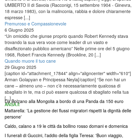
UMBERTO II di Savoia (Racconigi, 15 settembre 1904 - Ginevra,
18 marzo 1983), con la malinconia, rabbia e dolore chiaramente
espresse [...]
Premuroso e Compassionevole
6 Giugno 2025
“Un omicidio che giunse proprio quando Robert Kennedy stava
trovando la sua vera voce come leader di un vasto e
disaffezionato pubblico americano” Nelle prime ore del 5 giugno
1968, Robert Francis Kennedy (Brookline, 20 [...]
Quando muore il tuo cane
29 Giugno 2025
[caption id="attachment_17844" align="aligncenter" width="610"]
Arman Golapyan e Principessa Neyla[/caption] “Se non hai un
cane – almeno uno – non c’è necessariamente qualcosa di
sbagliato in te, ma ci può essere qualcosa di sbagliato nella tua
[...]
Da Bolzano alla Mongolia a bordo di una Panda da 150 euro
ANSA.it
Mattarella: 'La gestione dei flussi migratori rispetti la dignità delle
persone'
Caldo, calano a 19 le città da bollino rosso domani e domenica
I funerali di Guccini, l'addio della figlia Teresa: 'Buon viaggio,