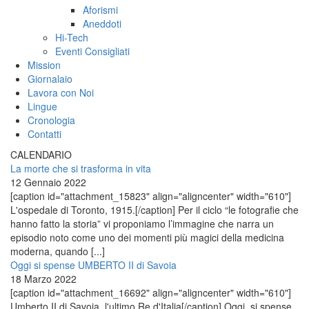
Aforismi
Aneddoti
Hi-Tech
Eventi Consigliati
Mission
Giornalaio
Lavora con Noi
Lingue
Cronologia
Contatti
CALENDARIO
La morte che si trasforma in vita
12 Gennaio 2022
[caption id="attachment_15823" align="aligncenter" width="610"]
L'ospedale di Toronto, 1915.[/caption] Per il ciclo “le fotografie che
hanno fatto la storia” vi proponiamo l’immagine che narra un
episodio noto come uno dei momenti più magici della medicina
moderna, quando [...]
Oggi si spense UMBERTO II di Savoia
18 Marzo 2022
[caption id="attachment_16692" align="aligncenter" width="610"]
Umberto II di Savoia, l'ultimo Re d'Italia[/caption] Oggi, si spense