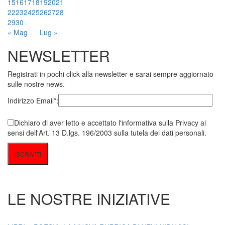
15
16
17
18
19
20
21
22
23
24
25
26
27
28
29
30
« Mag
Lug »
NEWSLETTER
Registrati in pochi click alla newsletter e sarai sempre aggiornato
sulle nostre news.
Indirizzo Email*:
Dichiaro di aver letto e accettato l'informativa sulla Privacy ai
sensi dell'Art. 13 D.lgs. 196/2003 sulla tutela dei dati personali.
LE NOSTRE INIZIATIVE