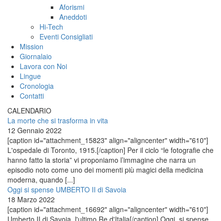
Aforismi
Aneddoti
Hi-Tech
Eventi Consigliati
Mission
Giornalaio
Lavora con Noi
Lingue
Cronologia
Contatti
CALENDARIO
La morte che si trasforma in vita
12 Gennaio 2022
[caption id="attachment_15823" align="aligncenter" width="610"]
L'ospedale di Toronto, 1915.[/caption] Per il ciclo “le fotografie che
hanno fatto la storia” vi proponiamo l’immagine che narra un
episodio noto come uno dei momenti più magici della medicina
moderna, quando [...]
Oggi si spense UMBERTO II di Savoia
18 Marzo 2022
[caption id="attachment_16692" align="aligncenter" width="610"]
Umberto II di Savoia, l'ultimo Re d'Italia[/caption] Oggi, si spense