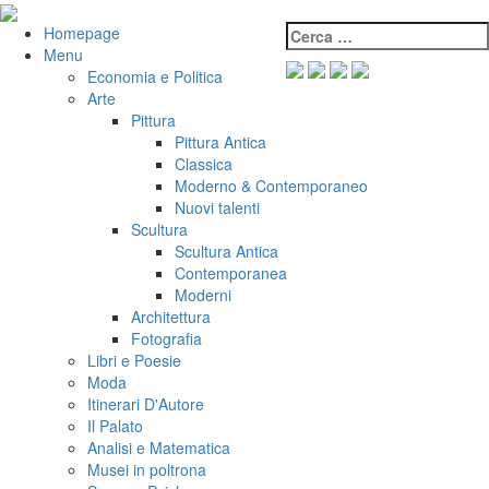
Salta
al
Cerca:
VeniVidiVici
Homepage
contenuto
Menu
Economia e Politica
Arte
Pittura
Pittura Antica
Classica
Moderno & Contemporaneo
Nuovi talenti
Scultura
Scultura Antica
Contemporanea
Moderni
Architettura
Fotografia
Libri e Poesie
Moda
Itinerari D'Autore
Il Palato
Analisi e Matematica
Musei in poltrona