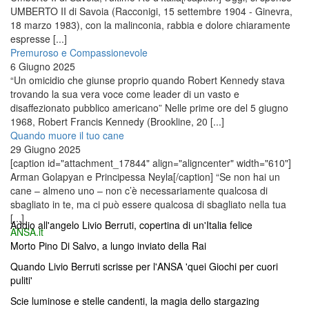
UMBERTO II di Savoia (Racconigi, 15 settembre 1904 - Ginevra,
18 marzo 1983), con la malinconia, rabbia e dolore chiaramente
espresse [...]
Premuroso e Compassionevole
6 Giugno 2025
“Un omicidio che giunse proprio quando Robert Kennedy stava
trovando la sua vera voce come leader di un vasto e
disaffezionato pubblico americano” Nelle prime ore del 5 giugno
1968, Robert Francis Kennedy (Brookline, 20 [...]
Quando muore il tuo cane
29 Giugno 2025
[caption id="attachment_17844" align="aligncenter" width="610"]
Arman Golapyan e Principessa Neyla[/caption] “Se non hai un
cane – almeno uno – non c’è necessariamente qualcosa di
sbagliato in te, ma ci può essere qualcosa di sbagliato nella tua
[...]
Addio all'angelo Livio Berruti, copertina di un'Italia felice
ANSA.it
Morto Pino Di Salvo, a lungo inviato della Rai
Quando Livio Berruti scrisse per l'ANSA 'quei Giochi per cuori
puliti'
Scie luminose e stelle candenti, la magia dello stargazing