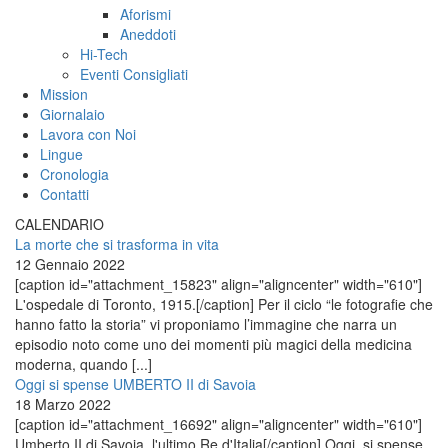
Aforismi
Aneddoti
Hi-Tech
Eventi Consigliati
Mission
Giornalaio
Lavora con Noi
Lingue
Cronologia
Contatti
CALENDARIO
La morte che si trasforma in vita
12 Gennaio 2022
[caption id="attachment_15823" align="aligncenter" width="610"]
L'ospedale di Toronto, 1915.[/caption] Per il ciclo “le fotografie che
hanno fatto la storia” vi proponiamo l’immagine che narra un
episodio noto come uno dei momenti più magici della medicina
moderna, quando [...]
Oggi si spense UMBERTO II di Savoia
18 Marzo 2022
[caption id="attachment_16692" align="aligncenter" width="610"]
Umberto II di Savoia, l'ultimo Re d'Italia[/caption] Oggi, si spense