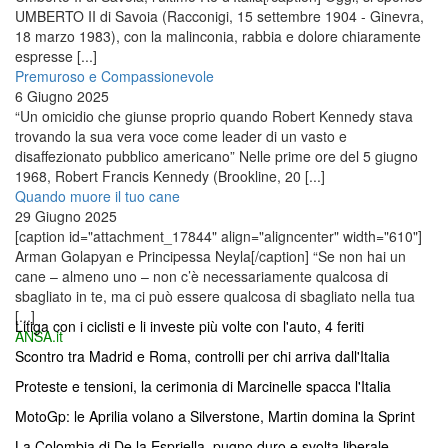
UMBERTO II di Savoia (Racconigi, 15 settembre 1904 - Ginevra,
18 marzo 1983), con la malinconia, rabbia e dolore chiaramente
espresse [...]
Premuroso e Compassionevole
6 Giugno 2025
“Un omicidio che giunse proprio quando Robert Kennedy stava
trovando la sua vera voce come leader di un vasto e
disaffezionato pubblico americano” Nelle prime ore del 5 giugno
1968, Robert Francis Kennedy (Brookline, 20 [...]
Quando muore il tuo cane
29 Giugno 2025
[caption id="attachment_17844" align="aligncenter" width="610"]
Arman Golapyan e Principessa Neyla[/caption] “Se non hai un
cane – almeno uno – non c’è necessariamente qualcosa di
sbagliato in te, ma ci può essere qualcosa di sbagliato nella tua
[...]
Litiga con i ciclisti e li investe più volte con l'auto, 4 feriti
ANSA.it
Scontro tra Madrid e Roma, controlli per chi arriva dall'Italia
Proteste e tensioni, la cerimonia di Marcinelle spacca l'Italia
MotoGp: le Aprilia volano a Silverstone, Martin domina la Sprint
La Colombia di De la Espriella, pugno duro e svolta liberale