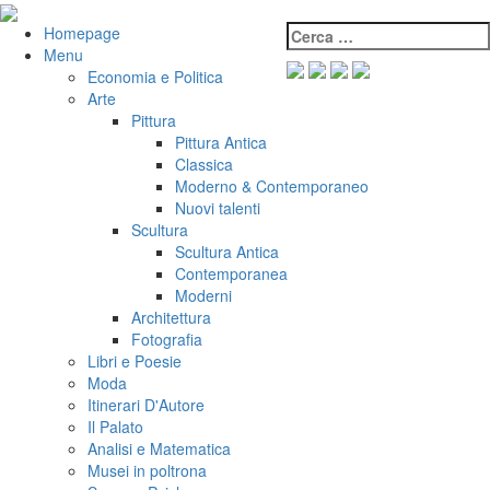
Salta
al
Cerca:
VeniVidiVici
Homepage
contenuto
Menu
Economia e Politica
Arte
Pittura
Pittura Antica
Classica
Moderno & Contemporaneo
Nuovi talenti
Scultura
Scultura Antica
Contemporanea
Moderni
Architettura
Fotografia
Libri e Poesie
Moda
Itinerari D'Autore
Il Palato
Analisi e Matematica
Musei in poltrona