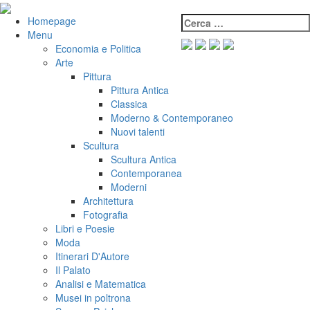
Salta
al
Cerca:
VeniVidiVici
Homepage
contenuto
Menu
Economia e Politica
Arte
Pittura
Pittura Antica
Classica
Moderno & Contemporaneo
Nuovi talenti
Scultura
Scultura Antica
Contemporanea
Moderni
Architettura
Fotografia
Libri e Poesie
Moda
Itinerari D'Autore
Il Palato
Analisi e Matematica
Musei in poltrona