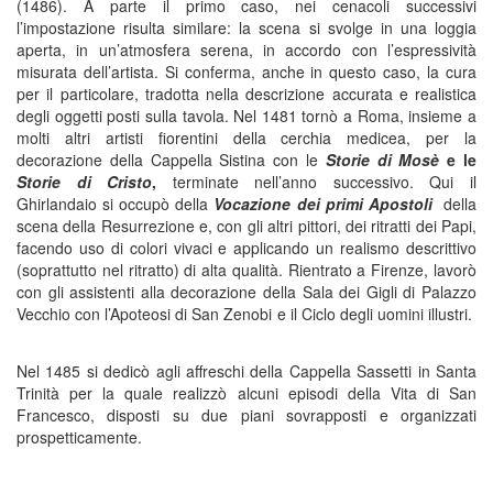
(1486). A parte il primo caso, nei cenacoli successivi
l’impostazione risulta similare: la scena si svolge in una loggia
aperta, in un’atmosfera serena, in accordo con l’espressività
misurata dell’artista. Si conferma, anche in questo caso, la cura
per il particolare, tradotta nella descrizione accurata e realistica
degli oggetti posti sulla tavola. Nel 1481 tornò a Roma, insieme a
molti altri artisti fiorentini della cerchia medicea, per la
decorazione della Cappella Sistina con le
Storie di Mosè
e le
Storie di Cristo
,
terminate nell’anno successivo. Qui il
Ghirlandaio si occupò della
Vocazione dei primi Apostoli
della
scena della Resurrezione e, con gli altri pittori, dei ritratti dei Papi,
facendo uso di colori vivaci e applicando un realismo descrittivo
(soprattutto nel ritratto) di alta qualità. Rientrato a Firenze, lavorò
con gli assistenti alla decorazione della Sala dei Gigli di Palazzo
Vecchio con l’Apoteosi di San Zenobi e il Ciclo degli uomini illustri.
Nel 1485 si dedicò agli affreschi della Cappella Sassetti in Santa
Trinità per la quale realizzò alcuni episodi della Vita di San
Francesco, disposti su due piani sovrapposti e organizzati
prospetticamente.