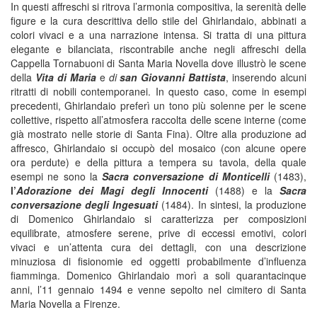
In questi affreschi si ritrova l’armonia compositiva, la serenità delle
figure e la cura descrittiva dello stile del Ghirlandaio, abbinati a
colori vivaci e a una narrazione intensa. Si tratta di una pittura
elegante e bilanciata, riscontrabile anche negli affreschi della
Cappella Tornabuoni di Santa Maria Novella dove illustrò
le scene
della
Vita di Maria
e
di
san Giovanni Battista
, inserendo alcuni
ritratti di nobili contemporanei. In questo caso, come in esempi
precedenti, Ghirlandaio preferì un tono più solenne per le scene
collettive, rispetto all’atmosfera raccolta delle scene interne (come
già mostrato nelle storie di Santa Fina). Oltre alla produzione ad
affresco, Ghirlandaio si occupò del mosaico (con alcune opere
ora perdute) e della pittura a tempera su tavola, della quale
esempi ne sono la
Sacra conversazione di Monticelli
(1483),
l’
Adorazione dei Magi degli Innocenti
(1488) e la
Sacra
conversazione degli Ingesuati
(1484). In sintesi, la produzione
di Domenico Ghirlandaio si caratterizza per composizioni
equilibrate, atmosfere serene, prive di eccessi emotivi, colori
vivaci e un’attenta cura dei dettagli, con una descrizione
minuziosa di fisionomie ed oggetti probabilmente d’influenza
fiamminga. Domenico Ghirlandaio morì a soli quarantacinque
anni, l’11 gennaio 1494 e venne sepolto nel cimitero di Santa
Maria Novella a Firenze.