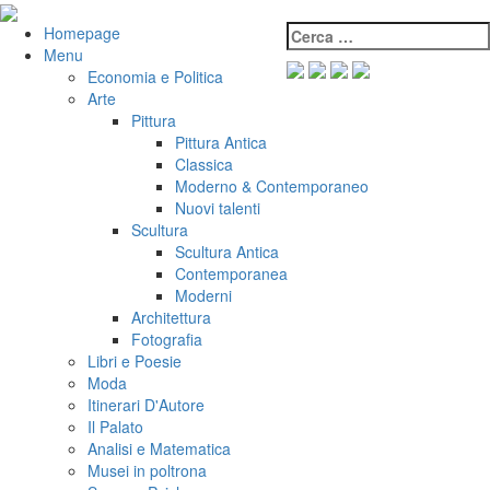
Salta
al
Cerca:
VeniVidiVici
Homepage
contenuto
Menu
Economia e Politica
Arte
Pittura
Pittura Antica
Classica
Moderno & Contemporaneo
Nuovi talenti
Scultura
Scultura Antica
Contemporanea
Moderni
Architettura
Fotografia
Libri e Poesie
Moda
Itinerari D'Autore
Il Palato
Analisi e Matematica
Musei in poltrona