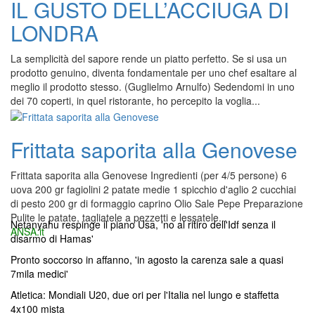
IL GUSTO DELL’ACCIUGA DI
LONDRA
La semplicità del sapore rende un piatto perfetto. Se si usa un
prodotto genuino, diventa fondamentale per uno chef esaltare al
meglio il prodotto stesso. (Guglielmo Arnulfo) Sedendomi in uno
dei 70 coperti, in quel ristorante, ho percepito la voglia...
Frittata saporita alla Genovese
Frittata saporita alla Genovese Ingredienti (per 4/5 persone) 6
uova 200 gr fagiolini 2 patate medie 1 spicchio d'aglio 2 cucchiai
di pesto 200 gr di formaggio caprino Olio Sale Pepe Preparazione
Pulite le patate, tagliatele a pezzetti e lessatele...
Netanyahu respinge il piano Usa, 'no al ritiro dell'Idf senza il
ANSA.it
disarmo di Hamas'
Pronto soccorso in affanno, 'in agosto la carenza sale a quasi
7mila medici'
Atletica: Mondiali U20, due ori per l'Italia nel lungo e staffetta
4x100 mista