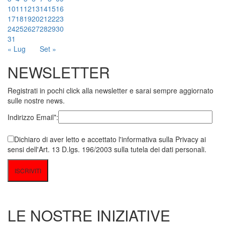
10
11
12
13
14
15
16
17
18
19
20
21
22
23
24
25
26
27
28
29
30
31
« Lug
Set »
NEWSLETTER
Registrati in pochi click alla newsletter e sarai sempre aggiornato
sulle nostre news.
Indirizzo Email*:
Dichiaro di aver letto e accettato l'informativa sulla Privacy ai
sensi dell'Art. 13 D.lgs. 196/2003 sulla tutela dei dati personali.
LE NOSTRE INIZIATIVE