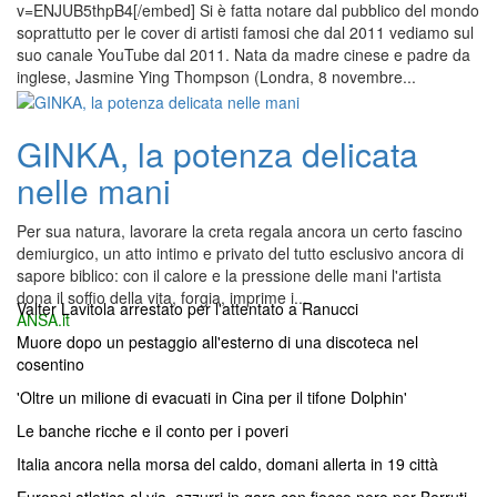
v=ENJUB5thpB4[/embed] Si è fatta notare dal pubblico del mondo
soprattutto per le cover di artisti famosi che dal 2011 vediamo sul
suo canale YouTube dal 2011. Nata da madre cinese e padre da
inglese, Jasmine Ying Thompson (Londra, 8 novembre...
GINKA, la potenza delicata
nelle mani
Per sua natura, lavorare la creta regala ancora un certo fascino
demiurgico, un atto intimo e privato del tutto esclusivo ancora di
sapore biblico: con il calore e la pressione delle mani l'artista
dona il soffio della vita, forgia, imprime i...
Valter Lavitola arrestato per l'attentato a Ranucci
ANSA.it
Muore dopo un pestaggio all'esterno di una discoteca nel
cosentino
'Oltre un milione di evacuati in Cina per il tifone Dolphin'
Le banche ricche e il conto per i poveri
Italia ancora nella morsa del caldo, domani allerta in 19 città
Europei atletica al via, azzurri in gara con fiocco nero per Berruti