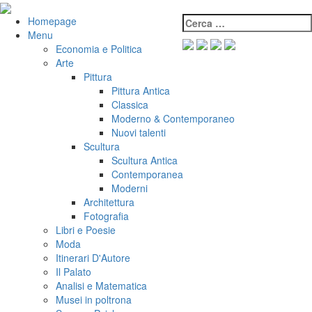
Salta
al
Cerca:
VeniVidiVici
Homepage
contenuto
Menu
Economia e Politica
Arte
Pittura
Pittura Antica
Classica
Moderno & Contemporaneo
Nuovi talenti
Scultura
Scultura Antica
Contemporanea
Moderni
Architettura
Fotografia
Libri e Poesie
Moda
Itinerari D'Autore
Il Palato
Analisi e Matematica
Musei in poltrona