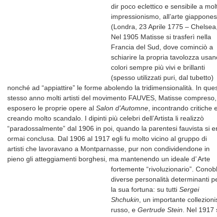
dir poco eclettico e sensibile a mo
impressionismo, all’arte giapponese
(Londra, 23 Aprile 1775 – Chelsea
Nel 1905 Matisse si trasferì nella
Francia del Sud, dove cominciò a
schiarire la propria tavolozza usa
colori sempre più vivi e brillanti
(spesso utilizzati puri, dal tubetto)
nonché ad “appiattire” le forme abolendo la tridimensionalità. In que
stesso anno molti artisti del movimento FAUVES, Matisse compreso,
esposero le proprie opere al
Salon d’Automne
, incontrando critiche 
creando molto scandalo. I dipinti più celebri dell’Artista li realizzò
“paradossalmente” dal 1906 in poi, quando la parentesi fauvista si e
ormai conclusa. Dal 1906 al 1917 egli fu molto vicino al gruppo di
artisti che lavoravano a Montparnasse, pur non condividendone in
pieno gli atteggiamenti borghesi, ma mantenendo un ideale d’ Arte
fortemente “rivoluzionario”.
Conob
diverse personalità determinanti p
la sua fortuna: su tutti
Sergei
Shchukin
, un importante collezioni
russo, e
Gertrude Stein
. Nel 1917 s