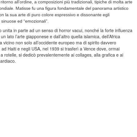
ritorno all’ordine, a composizioni più tradizionali, tipiche di molta arte
 mondiale. Matisse fu una figura fondamentale del panorama artistico
n la sua arte di puro colore espressivo e dissonante egli
e sinuose ed “emozionali”.
o unita in parte ad un senso di horror vacui, nonché la forte influenza
 lato l’arte giapponese e dall’altro quella islamica, dell’Africa
sta vicino non solo all’occidente europeo ma di spirito davvero
ad Haiti e negli USA, nel 1939 si trasferì a Vence dove, ormai
 a rotelle, si dedicò prevalentemente ai collages, alla grafica e ai
cardiaco.