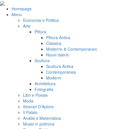
Salta
al
VeniVidiVici
Homepage
contenuto
Menu
Economia e Politica
Arte
Pittura
Pittura Antica
Classica
Moderno & Contemporaneo
Nuovi talenti
Scultura
Scultura Antica
Contemporanea
Moderni
Architettura
Fotografia
Libri e Poesie
Moda
Itinerari D'Autore
Il Palato
Analisi e Matematica
Musei in poltrona