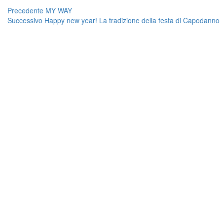
Navigazione
Articolo
Precedente
MY WAY
Articolo
precedente:
Successivo
Happy new year! La tradizione della festa di Capodanno 
articoli
successivo: