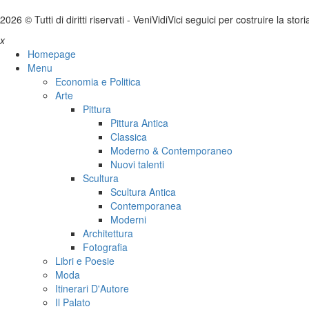
2026 © Tutti di diritti riservati -
V
eni
V
idi
V
ici seguici per costruire la stor
x
Homepage
Menu
Economia e Politica
Arte
Pittura
Pittura Antica
Classica
Moderno & Contemporaneo
Nuovi talenti
Scultura
Scultura Antica
Contemporanea
Moderni
Architettura
Fotografia
Libri e Poesie
Moda
Itinerari D'Autore
Il Palato