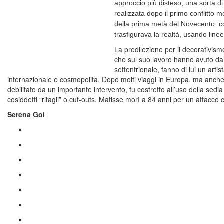
approccio più disteso, una sorta di 
realizzata dopo il primo conflitto
della prima metà del Novecento: co
trasfigurava la realtà, usando line
La predilezione per il decorativism
che sul suo lavoro hanno avuto da un
settentrionale, fanno di lui un arti
internazionale e cosmopolita.
Dopo molti viaggi in Europa, ma anche 
debilitato da un importante intervento, fu costretto all’uso della sedia
cosiddetti “ritagli” o cut-outs. Matisse morì a 84 anni per un attacco 
Serena Goi