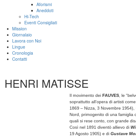
Aforismi
Aneddoti
Hi-Tech
Eventi Consigliati
Mission
Giornalaio
Lavora con Noi
Lingue
Cronologia
Contatti
HENRI MATISSE
Il movimento dei
FAUVES
, le “bel
soprattutto all’opera di artisti com
1869 – Nizza, 3 Novembre 1954), un
Nord, primogenito di una famiglia di
quali si rese conto, con grande di
Così nel 1891 diventò allievo di
Wi
19 Agosto 1905) e di
Gustave Mo