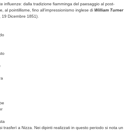
lte influenze: dalla tradizione fiamminga del paesaggio al post-
, al pointillisme, fino all’impressionismo inglese di
William Turner
, 19 Dicembre 1851).
ndo
sto
e
ra
be
er
sta
i trasferì a Nizza. Nei dipinti realizzati in questo periodo si nota un