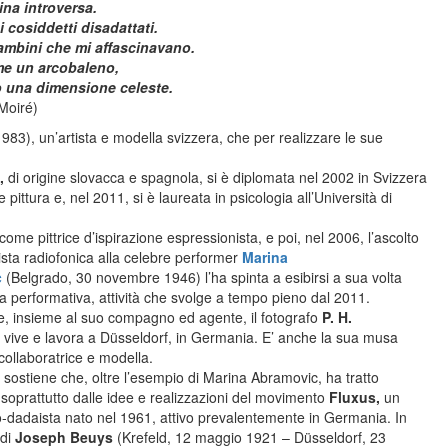
na introversa.
 cosiddetti disadattati.
ambini che mi affascinavano.
e un arcobaleno,
o una dimensione celeste.
Moiré)
83), un’artista e modella svizzera, che per realizzare le sue
,
di origine slovacca e spagnola, si è diplomata nel 2002 in Svizzera
 pittura e, nel 2011, si è laureata in psicologia all’Università di
 come pittrice d’ispirazione espressionista, e poi, nel 2006, l’ascolto
vista radiofonica alla celebre performer
Marina
c
(Belgrado, 30 novembre 1946) l’ha spinta a esibirsi a sua volta
a performativa, attività che svolge a tempo pieno dal 2011.
e, insieme al suo compagno ed agente, il fotografo
P. H.
,
vive e lavora a Düsseldorf, in Germania. E’ anche la sua musa
 collaboratrice e modella.
é
sostiene che, oltre l’esempio di Marina Abramovic, ha tratto
 soprattutto dalle idee e realizzazioni del movimento
Fluxus,
un
-dadaista nato nel 1961, attivo prevalentemente in Germania. In
 di
Joseph Beuys
(Krefeld, 12 maggio 1921 – Düsseldorf, 23