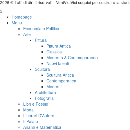
2026 © Tutti di diritti riservati -
V
eni
V
idi
V
ici seguici per costruire la stor
x
Homepage
Menu
Economia e Politica
Arte
Pittura
Pittura Antica
Classica
Moderno & Contemporaneo
Nuovi talenti
Scultura
Scultura Antica
Contemporanea
Moderni
Architettura
Fotografia
Libri e Poesie
Moda
Itinerari D'Autore
Il Palato
Analisi e Matematica