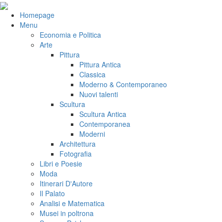
Salta
al
VeniVidiVici
Homepage
contenuto
Menu
Economia e Politica
Arte
Pittura
Pittura Antica
Classica
Moderno & Contemporaneo
Nuovi talenti
Scultura
Scultura Antica
Contemporanea
Moderni
Architettura
Fotografia
Libri e Poesie
Moda
Itinerari D'Autore
Il Palato
Analisi e Matematica
Musei in poltrona