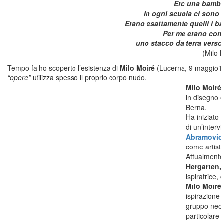
Ero una bambi
In ogni scuola ci sono i
Erano esattamente quelli i b
Per me erano com
uno stacco da terra vers
(Milo 
Tempo fa ho scoperto l’esistenza di
Milo Moiré
(Lucerna, 9 maggio19
“opere”
utilizza spesso il proprio corpo nudo.
Milo Moiré
in disegno e
Berna.
Ha iniziato
di un’inter
Abramovi
come artist
Attualment
Hergarten
ispiratrice,
Milo Moir
ispirazione
gruppo neo
particolare