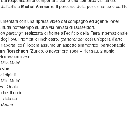
 dai responsabili di comportarsi come una semplice visitatrice. I
dall’artista
Michel Ammann.
Il percorso della performance è partito
cumentata con una ripresa video dal compagno ed agente Peter
 nuda nottetempo su una via nevata di Düsseldorf.
ion painting”
, realizzata di fronte all’edificio della Fiera internazionale
degli ovuli riempiti di inchiostro,
“partorendo”
così un’opera d’arte
 e riaperta, così l’opera assume un aspetto simmetrico, paragonabile
nn Rorschach
(Zurigo, 8 novembre 1884 – Herisau, 2 aprile
di annessi uterini.
: Milo Moiré,
 vita
i dipinti
 Milo Moiré,
tiva. Quale
nuda? Il nudo
i vista su
a donna