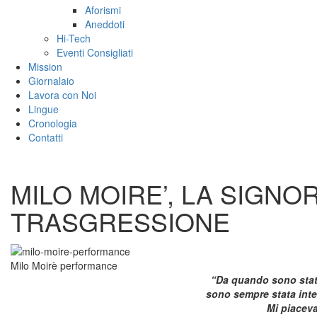
Aforismi
Aneddoti
Hi-Tech
Eventi Consigliati
Mission
Giornalaio
Lavora con Noi
Lingue
Cronologia
Contatti
MILO MOIRE’, LA SIGNO
TRASGRESSIONE
Milo Moirè performance
“Da quando sono stata
sono sempre stata inter
Mi piaceva