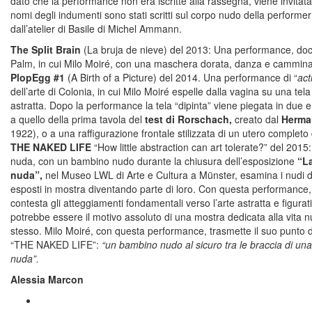
dato che la performance non era iscritte alla rassegna, viene invitata
nomi degli indumenti sono stati scritti sul corpo nudo della performer 
dall’atelier di Basile di Michel Ammann.
The Split Brain
(La bruja de nieve) del 2013: Una performance, do
Palm, in cui Milo Moiré, con una maschera dorata, danza e cammina
PlopEgg #1
(A Birth of a Picture) del 2014. Una performance di “
act
dell’arte di Colonia, in cui Milo Moiré espelle dalla vagina su una tela 
astratta. Dopo la performance la tela “dipinta” viene piegata in due
a quello della prima tavola del
test di Rorschach,
creato dal
Herma
1922), o a una raffigurazione frontale stilizzata di un utero completo 
THE NAKED LIFE
“How little abstraction can art tolerate?” del 2015
nuda, con un bambino nudo durante la chiusura dell’esposizione
“La
nuda”,
nel Museo LWL di Arte e Cultura a Münster, esamina i nudi de
esposti in mostra diventando parte di loro. Con questa performance,
contesta gli atteggiamenti fondamentali verso l’arte astratta e figura
potrebbe essere il motivo assoluto di una mostra dedicata alla vita 
stesso. Milo Moiré, con questa performance, trasmette il suo punto d
“THE NAKED LIFE”:
“un bambino nudo al sicuro tra le braccia di un
nuda”.
Alessia Marcon