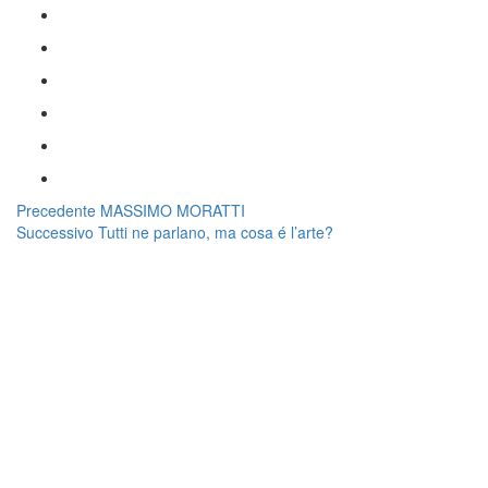
Navigazione
Articolo
Precedente
MASSIMO MORATTI
Articolo
precedente:
Successivo
Tutti ne parlano, ma cosa é l’arte?
articoli
successivo: