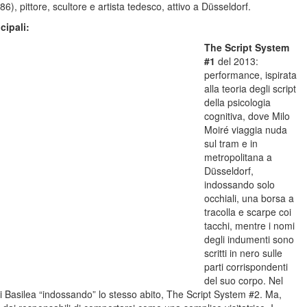
6), pittore, scultore e artista tedesco, attivo a Düsseldorf.
cipali:
The Script System
#1
del 2013:
performance, ispirata
alla teoria degli script
della psicologia
cognitiva, dove Milo
Moiré viaggia nuda
sul tram e in
metropolitana a
Düsseldorf,
indossando solo
occhiali, una borsa a
tracolla e scarpe coi
tacchi, mentre i nomi
degli indumenti sono
scritti in nero sulle
parti corrispondenti
del suo corpo. Nel
 Basilea “indossando” lo stesso abito, The Script System #2. Ma,