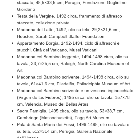
staccato, 48,5×33,5 cm, Perugia, Fondazione Guglielmo
Giordano
Testa della Vergine, 1492 circa, frammento di affresco
staccato, collezione privata
Madonna del Latte, 1492, olio su tela, 29,2×21,6 cm,
Houston, Sarah Campbell Blaffer Foundation
Appartamento Borgia, 1492-1494, ciclo di affreschi e
stucchi, Città del Vaticano, Musei Vaticani
Madonna col Bambino leggente, 1494-1498 circa, olio su
tavola, 33,7×25,5 cm, Raleigh, North Carolina Museum of
Art
Madonna col Bambino scrivente, 1494-1498 circa, olio su
tavola, 61×41,6 cm, Filadelfia, Philadelphia Museum of Art
Madonna col Bambino scrivente e un vescovo inginocchiato
(Virgen de las Fiebres), 1495 circa, olio su tavola, 157×78
cm, Valencia, Museo del Bellas Artes
Sacra Famiglia, 1495 circa, olio su tavola, 53×38,7 cm,
Cambridge (Massachusetts), Fogg Art Museum
Pala di Santa Maria dei Fossi, 1496-1498, olio su tavola e
su tela, 512×314 cm, Perugia, Galleria Nazionale