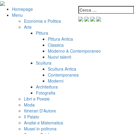
Salta
al
Cerca:
VeniVidiVici
Homepage
contenuto
Menu
Economia e Politica
Arte
Pittura
Pittura Antica
Classica
Moderno & Contemporaneo
Nuovi talenti
Scultura
Scultura Antica
Contemporanea
Moderni
Architettura
Fotografia
Libri e Poesie
Moda
Itinerari D'Autore
Il Palato
Analisi e Matematica
Musei in poltrona