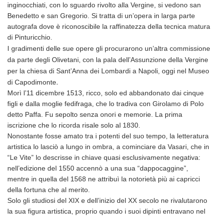
inginocchiati, con lo sguardo rivolto alla Vergine, si vedono san
Benedetto e san Gregorio. Si tratta di un’opera in larga parte
autografa dove è riconoscibile la raffinatezza della tecnica matura
di Pinturicchio.
I gradimenti delle sue opere gli procurarono un’altra commissione
da parte degli Olivetani, con la pala dell’Assunzione della Vergine
per la chiesa di Sant’Anna dei Lombardi a Napoli,
oggi nel Museo
.
di Capodimonte
Morì l’11 dicembre 1513, ricco, solo ed abbandonato dai cinque
figli e dalla moglie fedifraga, che lo tradiva con Girolamo di Polo
detto Paffa. Fu sepolto senza onori e memorie. La prima
iscrizione che lo ricorda risale solo al 1830.
Nonostante fosse amato tra i potenti del suo tempo, la letteratura
artistica lo lasciò a lungo in ombra, a cominciare da Vasari, che in
“Le Vite” lo descrisse in chiave quasi esclusivamente negativa:
nell’edizione del 1550 accennò a una sua “dappocaggine”,
mentre in quella del 1568 ne attribuì la notorietà più ai capricci
della fortuna che al merito.
Solo gli studiosi del XIX e dell’inizio del XX secolo ne rivalutarono
la sua figura artistica, proprio quando i suoi dipinti entravano nel