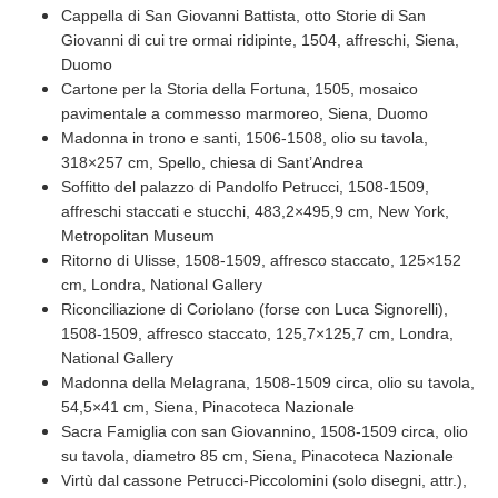
Cappella di San Giovanni Battista, otto Storie di San
Giovanni di cui tre ormai ridipinte, 1504, affreschi, Siena,
Duomo
Cartone per la Storia della Fortuna, 1505, mosaico
pavimentale a commesso marmoreo, Siena, Duomo
Madonna in trono e santi, 1506-1508, olio su tavola,
318×257 cm, Spello, chiesa di Sant’Andrea
Soffitto del palazzo di Pandolfo Petrucci, 1508-1509,
affreschi staccati e stucchi, 483,2×495,9 cm, New York,
Metropolitan Museum
Ritorno di Ulisse, 1508-1509, affresco staccato, 125×152
cm, Londra, National Gallery
Riconciliazione di Coriolano (forse con Luca Signorelli),
1508-1509, affresco staccato, 125,7×125,7 cm, Londra,
National Gallery
Madonna della Melagrana, 1508-1509 circa, olio su tavola,
54,5×41 cm, Siena, Pinacoteca Nazionale
Sacra Famiglia con san Giovannino, 1508-1509 circa, olio
su tavola, diametro 85 cm, Siena, Pinacoteca Nazionale
Virtù dal cassone Petrucci-Piccolomini (solo disegni, attr.),