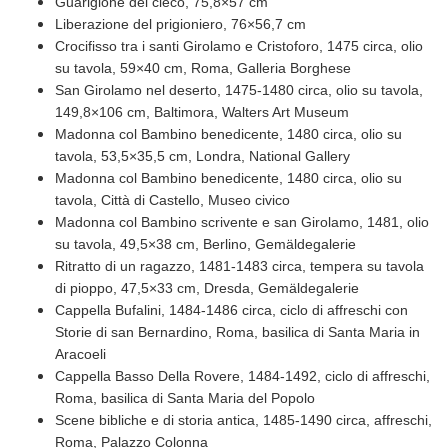
Guarigione del cieco, 75,8×57 cm
Liberazione del prigioniero, 76×56,7 cm
Crocifisso tra i santi Girolamo e Cristoforo, 1475 circa, olio
su tavola, 59×40 cm, Roma, Galleria Borghese
San Girolamo nel deserto, 1475-1480 circa, olio su tavola,
149,8×106 cm, Baltimora, Walters Art Museum
Madonna col Bambino benedicente, 1480 circa, olio su
tavola, 53,5×35,5 cm, Londra, National Gallery
Madonna col Bambino benedicente, 1480 circa, olio su
tavola, Città di Castello, Museo civico
Madonna col Bambino scrivente e san Girolamo, 1481, olio
su tavola, 49,5×38 cm, Berlino, Gemäldegalerie
Ritratto di un ragazzo, 1481-1483 circa, tempera su tavola
di pioppo, 47,5×33 cm, Dresda, Gemäldegalerie
Cappella Bufalini, 1484-1486 circa, ciclo di affreschi con
Storie di san Bernardino, Roma, basilica di Santa Maria in
Aracoeli
Cappella Basso Della Rovere, 1484-1492, ciclo di affreschi,
Roma, basilica di Santa Maria del Popolo
Scene bibliche e di storia antica, 1485-1490 circa, affreschi,
Roma, Palazzo Colonna