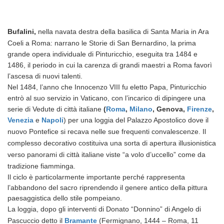
Bufalini,
nella navata destra della basilica di Santa Maria in Ara
Coeli a Roma: narrano le
Storie di San Bernardino, la prima
grande opera individuale di Pinturicchio, eseguita tra 1484 e
1486, il periodo in cui la carenza di grandi maestri a Roma favorì
l’ascesa di nuovi talenti.
Nel 1484, l’anno che Innocenzo VIII fu eletto Papa, Pinturicchio
entrò al suo servizio in Vaticano, con l’incarico di dipingere una
serie di Vedute di città italiane
(
Roma
,
Milano
, Genova,
Firenze
,
Venezia
e
Napoli
) per una loggia del Palazzo Apostolico dove il
nuovo Pontefice si recava nelle sue frequenti convalescenze.
Il
complesso decorativo costituiva una sorta di apertura illusionistica
verso panorami di città italiane viste “a volo d’uccello” come da
tradizione fiamminga.
Il ciclo è particolarmente importante perché rappresenta
l’abbandono del sacro riprendendo il genere antico della pittura
paesaggistica dello stile pompeiano.
La loggia, dopo gli interventi di
Donato “Donnino” di Angelo di
Pascuccio detto il
Bramante
(Fermignano, 1444 – Roma, 11