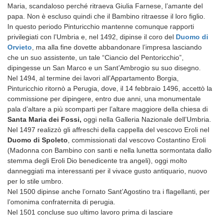
Maria, scandaloso perché ritraeva Giulia Farnese, l’amante del
papa. Non è escluso quindi che il Bambino ritraesse il loro figlio.
In questo periodo Pinturicchio mantenne comunque rapporti
privilegiati con l’Umbria e, nel 1492, dipinse il coro del
Duomo di
Orvieto
, ma alla fine dovette abbandonare l’impresa lasciando
che un suo assistente, un tale “Ciancio del Pentoricchio”,
dipingesse un San Marco e un Sant’Ambrogio su suo disegno.
Nel 1494, al termine dei lavori all’Appartamento Borgia,
Pinturicchio ritornò a Perugia, dove, il 14 febbraio 1496, accettò la
commissione per dipingere, entro due anni, una monumentale
pala d’altare a più scomparti per l’altare maggiore della chiesa di
Santa Maria dei Fossi,
oggi nella Galleria Nazionale dell’Umbria.
Nel 1497 realizzò gli affreschi della cappella del vescovo Eroli nel
Duomo di Spoleto
, commissionati dal vescovo Costantino Eroli
(Madonna con Bambino con santi e nella lunetta sormontata dallo
stemma degli Eroli Dio benedicente tra angeli), oggi molto
danneggiati ma interessanti per il vivace gusto antiquario, nuovo
per lo stile umbro.
Nel 1500 dipinse anche l’ornato Sant’Agostino tra i flagellanti, per
l’omonima confraternita di perugia.
Nel 1501 concluse suo ultimo lavoro prima di lasciare