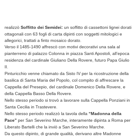
realizzò
Soffitto dei Semidei:
un soffitto di cassettoni lignei dorati
ottagonali con 63 fogli di carta dipinti con soggetti mitologici e
allegorici, trattati a finto mosaico dorato.
Verso il 1485-1490 affrescò con motivi decorativi una sala al
pianterreno di palazzo Colonna in piazza Santi Apostoli, all’epoca
residenza del cardinale Giuliano Della Rovere, futuro Papa Giulio
II.
Pinturicchio venne chiamato da Sisto IV per la ricostruzione della
basilica di Santa Maria del Popolo, col compito di affrescare la
Cappella del Presepio, del cardinale Domenico Della Rovere, e
della Cappella Basso Della Rovere.
Nello stesso periodo si trovò a lavorare sulla Cappella Ponziani in
Santa Cecilia in Trastevere.
Nello stesso periodo realizzò la tavola della
“Madonna della
Pace”
per San Severino Marche, interamente dipinta a Roma per
Liberato Bartelli che la inviò a San Severino Marche.
Da questo dipinto, di grande qualità, derivano altre Madonne