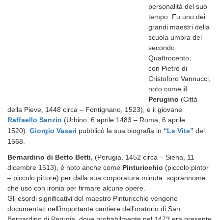
personalità del suo
tempo. Fu uno dei
grandi maestri della
scuola umbra del
secondo
Quattrocento,
con Pietro di
Cristoforo Vannucci,
noto come
il
Perugino
(Città
della Pieve, 1448 circa – Fontignano, 1523), e il giovane
Raffaello Sanzio
(Urbino, 6 aprile 1483 – Roma, 6 aprile
1520)
.
Giorgio Vasari
pubblicò la sua biografia in
“Le Vite”
del
1568.
Bernardino di Betto Betti,
(Perugia, 1452 circa – Siena, 11
dicembre 1513), é noto anche come
Pinturicchio
(piccolo pintor
– piccolo pittore) per dalla sua corporatura minuta: soprannome
che usò con ironia per firmare alcune opere.
Gli esordi significativi del maestro Pinturicchio vengono
documentati nell’importante cantiere dell’oratorio di San
Bernardino di Perugia, dove probabilmente nel 1473 era presente