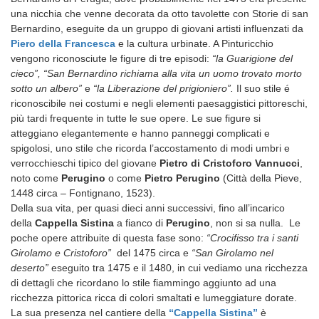
una nicchia che venne decorata da otto tavolette con Storie di san
Bernardino, eseguite da un gruppo di giovani artisti influenzati da
Piero della Francesca
e la cultura urbinate. A Pinturicchio
vengono riconosciute le figure di tre episodi:
“la Guarigione del
cieco”, “San Bernardino richiama alla vita un uomo trovato morto
sotto un albero”
e
“la Liberazione del prigioniero”.
Il suo stile é
riconoscibile nei costumi e negli elementi paesaggistici pittoreschi,
più tardi frequente in tutte le sue opere. Le sue figure si
atteggiano elegantemente e hanno panneggi complicati e
spigolosi, uno stile che ricorda l’accostamento di modi umbri e
verrocchieschi tipico del giovane
Pietro di Cristoforo Vannucci
,
noto come
Perugino
o come
Pietro Perugino
(Città della Pieve,
1448 circa – Fontignano, 1523).
Della sua vita, per quasi dieci anni successivi, fino all’incarico
della
Cappella Sistina
a fianco di
Perugino
, non si sa nulla. Le
poche opere attribuite di questa fase sono:
“Crocifisso tra i santi
Girolamo e Cristoforo”
del 1475 circa e
“San Girolamo nel
deserto”
eseguito tra 1475 e il 1480, in cui vediamo una ricchezza
di dettagli che ricordano lo stile fiammingo aggiunto ad una
ricchezza pittorica ricca di colori smaltati e lumeggiature dorate.
La sua presenza nel cantiere della
“Cappella Sistina”
è