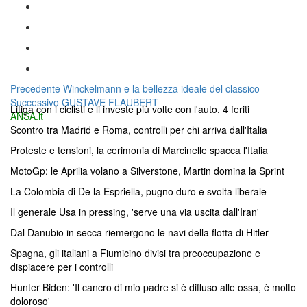
Navigazione
Articolo
Precedente
Winckelmann e la bellezza ideale del classico
Articolo
precedente:
Successivo
GUSTAVE FLAUBERT
articoli
Litiga con i ciclisti e li investe più volte con l'auto, 4 feriti
successivo:
ANSA.it
Scontro tra Madrid e Roma, controlli per chi arriva dall'Italia
Proteste e tensioni, la cerimonia di Marcinelle spacca l'Italia
MotoGp: le Aprilia volano a Silverstone, Martin domina la Sprint
La Colombia di De la Espriella, pugno duro e svolta liberale
Il generale Usa in pressing, 'serve una via uscita dall'Iran'
Dal Danubio in secca riemergono le navi della flotta di Hitler
Spagna, gli italiani a Fiumicino divisi tra preoccupazione e
dispiacere per i controlli
Hunter Biden: 'Il cancro di mio padre si è diffuso alle ossa, è molto
doloroso'