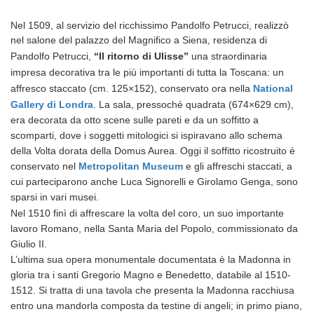
Nel 1509, al servizio del ricchissimo Pandolfo Petrucci, realizzò
nel s
alone del palazzo del Magnifico a Siena, residenza di
Pandolfo Petrucci,
“Il ritorno di Ulisse”
una straordinaria
impresa decorativa tra le più importanti di tutta la Toscana:
un
affresco staccato (cm. 125×152), conservato ora nella
National
Gallery di Londra
.
La sala, pressoché quadrata (674×629 cm),
era decorata da otto scene sulle pareti e da un soffitto a
scomparti, dove i soggetti mitologici si ispiravano allo schema
della Volta dorata della Domus Aurea.
Oggi il soffitto ricostruito é
conservato nel
Metropolitan Museum
e gli affreschi staccati, a
cui parteciparono anche Luca Signorelli e Girolamo Genga, sono
sparsi in vari musei.
Nel 1510 finì di
affrescare la volta del coro,
un suo importante
lavoro Romano, nella Santa Maria del Popolo, commissionato da
Giulio II.
L’ultima sua opera monumentale documentata è la Madonna in
gloria tra i santi Gregorio Magno e Benedetto, databile al 1510-
1512. Si tratta di una tavola che presenta la Madonna racchiusa
entro una mandorla composta da testine di angeli; in primo piano,