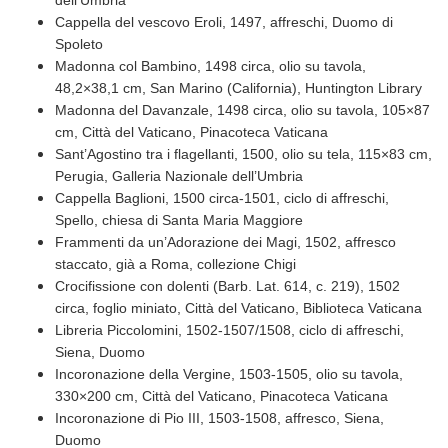
dell’Umbria
Cappella del vescovo Eroli, 1497, affreschi, Duomo di
Spoleto
Madonna col Bambino, 1498 circa, olio su tavola,
48,2×38,1 cm, San Marino (California), Huntington Library
Madonna del Davanzale, 1498 circa, olio su tavola, 105×87
cm, Città del Vaticano, Pinacoteca Vaticana
Sant’Agostino tra i flagellanti, 1500, olio su tela, 115×83 cm,
Perugia, Galleria Nazionale dell’Umbria
Cappella Baglioni, 1500 circa-1501, ciclo di affreschi,
Spello, chiesa di Santa Maria Maggiore
Frammenti da un’Adorazione dei Magi, 1502, affresco
staccato, già a Roma, collezione Chigi
Crocifissione con dolenti (Barb. Lat. 614, c. 219), 1502
circa, foglio miniato, Città del Vaticano, Biblioteca Vaticana
Libreria Piccolomini, 1502-1507/1508, ciclo di affreschi,
Siena, Duomo
Incoronazione della Vergine, 1503-1505, olio su tavola,
330×200 cm, Città del Vaticano, Pinacoteca Vaticana
Incoronazione di Pio III, 1503-1508, affresco, Siena,
Duomo