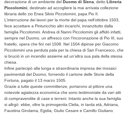
decorazione di un ambiente del
Duomo di Siena
, detto
Libreria
Piccolomini
, destinato ad accogliere la mai arrivata collezione
libraria dello zio Enea Silvio Piccolomini, papa Pio II.
L’interruzione dei lavori per la morte del papa nell’ottobre 1503,
fece accettare a Pinturicchio altri incarichi, innanzitutto dalla
famiglia Piccolomini. Andrea di Nanni Piccolomini gli affidò infatti,
sempre nel Duomo, un affresco con l’Incoronazione di Pio III, suo
fratello, opera che finì nel 1508. Nel 1504 dipinse per Giacomo
Piccolomini una perduta pala per la chiesa di San Francesco, che
si bruciò in un incendio assieme ad un’altra sua pala della stessa
chiesa.
Infine partecipò alla lunga e straordinaria impresa dei mosaici
pavimentali del Duomo, fornendo il cartone delle Storie della
Fortuna, pagato il 13 marzo 1505.
Grazie a tutte queste committenze, portarono al pittore una
notevole agiatezza economica che sono testimoniate da vari atti
di compravendite di case e terreni. Intanto anche la sua famiglia
si allrgò: ebbe, oltre la primogenita Clelia, in tarda età, Adriana,
Faustina Girolama, Egidia, Giulio Cesare e Camillo Giuliano.