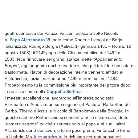
quattrocentesca dei Palazzi Vaticani edificato sotto Niccolò
V,
Papa Alessandro VI
, nato come Roderic Llançol de Borja,
italianizzato Rodrigo Borgia (Xàtiva, 1º gennaio 1431 – Roma, 18
agosto 1503), il 214º papa della Chiesa cattolica dal 1492 al
1503, fece rinnovare sei grandi stanze, dette
“Appartamento
Borgia”
, aggiungendo anche una torre, che più tardi fu ribassata e
trasformata. I lavori di decorazione interna vennero affidati al
Pinturicchio, iniziati nell’autunno 1492 e terminati nel 1494.
Probabilmento fu la commissione più importante del pittore dopo
la realizzazione della
Cappella Sistina
.
I maestri eccellenti che lavorarono all’impresa sono stati
Piermatteo d’Amelia o un suo seguace, il Pastura, Raffaellino del
Garbo, Tiberio d’Assisi e Niccolò di Bartolomeo della Bruggia. In
questo cantiere Pinturicchio si concentra nelle ultime sale, dette
“camere segrete” poiché riservate solo al papa e ai suoi intimi.
Alla conclusione dei lavori, o forse poco prima, Pinturicchio tornò
in Umbria. Ma
Alessandro Vl
lo richiama per una nuova ed