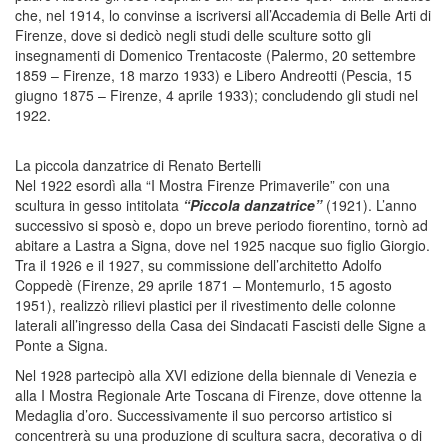
che, nel 1914, lo convinse a iscriversi all’Accademia di Belle Arti di
Firenze, dove si dedicò negli studi delle sculture sotto gli
insegnamenti di Domenico Trentacoste (Palermo, 20 settembre
1859 – Firenze, 18 marzo 1933) e Libero Andreotti (Pescia, 15
giugno 1875 – Firenze, 4 aprile 1933); concludendo gli studi nel
1922.
La piccola danzatrice di Renato Bertelli
Nel 1922 esordì alla “I Mostra Firenze Primaverile” con una
scultura in gesso intitolata
“Piccola danzatrice”
(1921). L’anno
successivo si sposò e, dopo un breve periodo fiorentino, tornò ad
abitare a Lastra a Signa, dove nel 1925 nacque suo figlio Giorgio.
Tra il 1926 e il 1927, su commissione dell’architetto Adolfo
Coppedè (Firenze, 29 aprile 1871 – Montemurlo, 15 agosto
1951), realizzò rilievi plastici per il rivestimento delle colonne
laterali all’ingresso della Casa dei Sindacati Fascisti delle Signe a
Ponte a Signa.
Nel 1928 partecipò alla XVI edizione della biennale di Venezia e
alla I Mostra Regionale Arte Toscana di Firenze, dove ottenne la
Medaglia d’oro. Successivamente il suo percorso artistico si
concentrerà su una produzione di scultura sacra, decorativa o di