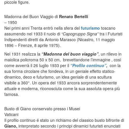
piccole figure.
Madonna del Buon Viaggio di
Renato Bertelli
– 1950
Nei primi anni Trenta entrò nella sfera del
futurismo
toscano
assumendo nel 1933 il ruolo di
“Capogruppo Signa”
tra i Futuristi
Indipendenti diretti da Antonio Marasco (Nicastro, 11 maggio
1896 – Firenze, 8 aprile 1975).
Nel 1931 realizza la
“Madonna del buon viaggio”
, un rilievo in
maiolica policroma 50 x 50 cm, brevettandone l’immagine , così
come avverrà il 26 luglio 1933 per il
“Profilo continuo”
,
con la
sua forma circolare che fondeva, in un geniale effetto statico-
dinamico, deco e futurismo, un idea geniale di una scultura
visibile a 360°. Un opera del 1933 ancora sorprendentemente
attuale e moderna, riconosciuta come la sua assoluta opera più
famosa.
Busto di Giano conservato presso i Musei
Vaticani
Il profilo continuo é stato un richiamo del classico busto bifronte di
Giano,
interpretato secondo i principi dinamici futuristi enunciati