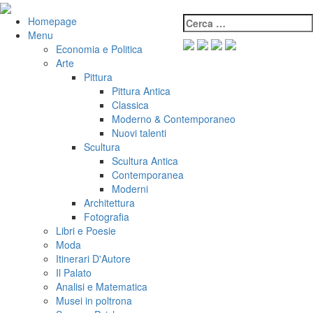
Salta
al
Cerca:
VeniVidiVici
Homepage
contenuto
Menu
Economia e Politica
Arte
Pittura
Pittura Antica
Classica
Moderno & Contemporaneo
Nuovi talenti
Scultura
Scultura Antica
Contemporanea
Moderni
Architettura
Fotografia
Libri e Poesie
Moda
Itinerari D'Autore
Il Palato
Analisi e Matematica
Musei in poltrona