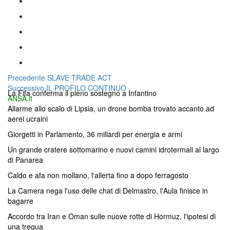
Navigazione
Articolo
Precedente
SLAVE TRADE ACT
Articolo
precedente:
Successivo
IL PROFILO CONTINUO
articoli
La Fifa conferma il pieno sostegno a Infantino
successivo:
ANSA.it
Allarme allo scalo di Lipsia, un drone bomba trovato accanto ad
aerei ucraini
Giorgetti in Parlamento, 36 miliardi per energia e armi
Un grande cratere sottomarino e nuovi camini idrotermali al largo
di Panarea
Caldo e afa non mollano, l'allerta fino a dopo ferragosto
La Camera nega l'uso delle chat di Delmastro, l'Aula finisce in
bagarre
Accordo tra Iran e Oman sulle nuove rotte di Hormuz, l'ipotesi di
una tregua