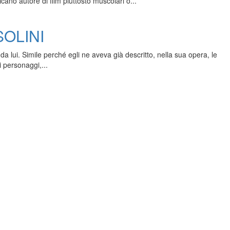
cano autore di film piuttosto muscolari o...
SOLINI
da lui. Simile perché egli ne aveva già descritto, nella sua opera, le
i personaggi,...