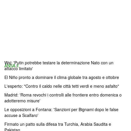
Wsj: 'Putin potrebbe testare la determinazione Nato con un
ANSA.it
attacco limitato'
El Niño pronto a dominare il clima globale tra agosto e ottobre
L'esperto: "Contro il caldo nelle città tetti verdi e meno asfalto"
Madrid: 'Roma revochi i controlli alle frontiere entro domenica o
adotteremo misure'
Le opposizioni a Fontana: 'Sanzioni per Bignami dopo le false
accuse a Scalfaro'
Firmato un patto sulla difesa tra Turchia, Arabia Saudita e
Pakistan