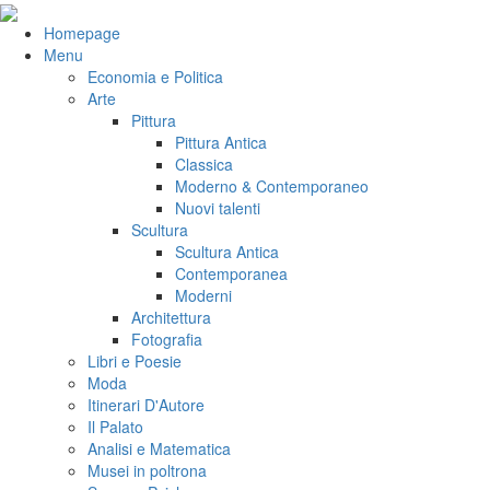
Salta
al
VeniVidiVici
Homepage
contenuto
Menu
Economia e Politica
Arte
Pittura
Pittura Antica
Classica
Moderno & Contemporaneo
Nuovi talenti
Scultura
Scultura Antica
Contemporanea
Moderni
Architettura
Fotografia
Libri e Poesie
Moda
Itinerari D'Autore
Il Palato
Analisi e Matematica
Musei in poltrona