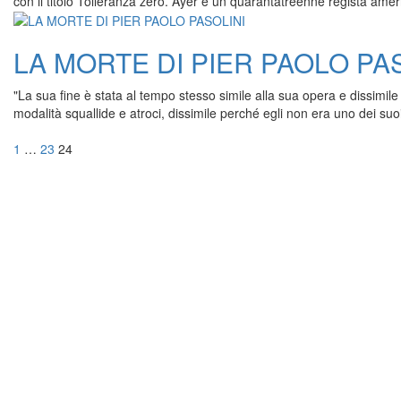
con il titolo Tolleranza zero. Ayer è un quarantatreenne regista ameri
LA MORTE DI PIER PAOLO PA
"La sua fine è stata al tempo stesso simile alla sua opera e dissimile 
modalità squallide e atroci, dissimile perché egli non era uno dei suo
Navigazione
Pagina
Pagina
Pagina
1
…
23
24
articoli