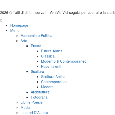
2026 © Tutti di diritti riservati -
V
eni
V
idi
V
ici seguici per costruire la stor
x
Homepage
Menu
Economia e Politica
Arte
Pittura
Pittura Antica
Classica
Moderno & Contemporaneo
Nuovi talenti
Scultura
Scultura Antica
Contemporanea
Moderni
Architettura
Fotografia
Libri e Poesie
Moda
Itinerari D'Autore