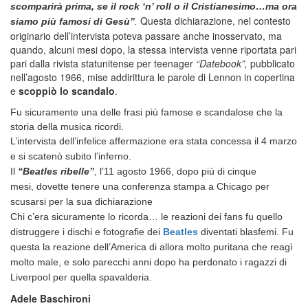
scomparirà prima, se il rock ‘n’ roll o il Cristianesimo…ma ora
Questa dichiarazione, nel contesto
siamo più famosi di Gesù”
.
originario dell’intervista poteva passare anche inosservato, ma
quando, alcuni mesi dopo, la stessa intervista venne riportata pari
pari dalla rivista statunitense per teenager
“Datebook”,
pubblicato
nell’agosto 1966, mise addirittura le parole di Lennon in copertina
e
scoppiò lo scandalo
.
Fu sicuramente una delle frasi più famose e scandalose che la
storia della musica ricordi.
L’intervista del
l’infelice affermazione era stata concessa
il 4 marzo
e si scatenò subito l’inferno.
Il
“Beatles ribelle”
, l’11 agosto 1966, dopo più di cinque
mesi,
dovette tenere una conferenza stampa a Chicago per
scusarsi per la sua dichiarazione
Chi c’era sicuramente lo ricorda… le reazioni dei fans fu quello
distruggere i dischi e fotografie dei
Beatles
diventati blasfemi. Fu
questa la reazione dell’America di allora molto puritana che reagì
molto male, e solo parecchi anni dopo ha perdonato i ragazzi di
Liverpool per quella spavalderia.
Adele Baschironi