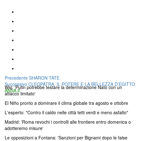
Navigazione
Articolo
Precedente
SHARON TATE
Articolo
precedente:
Successivo
CLEOPATRA, IL POTERE E LA BELLEZZA D’EGITTO
articoli
Wsj: 'Putin potrebbe testare la determinazione Nato con un
successivo:
ANSA.it
attacco limitato'
El Niño pronto a dominare il clima globale tra agosto e ottobre
L'esperto: "Contro il caldo nelle città tetti verdi e meno asfalto"
Madrid: 'Roma revochi i controlli alle frontiere entro domenica o
adotteremo misure'
Le opposizioni a Fontana: 'Sanzioni per Bignami dopo le false