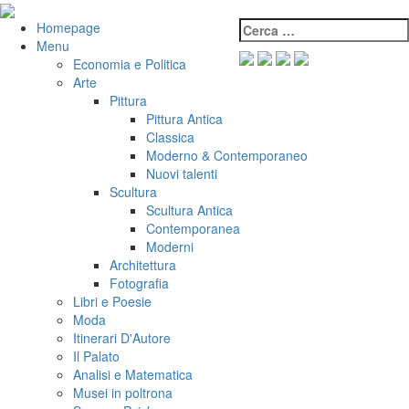
Salta
al
Cerca:
VeniVidiVici
Homepage
contenuto
Menu
Economia e Politica
Arte
Pittura
Pittura Antica
Classica
Moderno & Contemporaneo
Nuovi talenti
Scultura
Scultura Antica
Contemporanea
Moderni
Architettura
Fotografia
Libri e Poesie
Moda
Itinerari D'Autore
Il Palato
Analisi e Matematica
Musei in poltrona