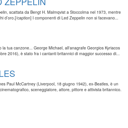
D ZEPPELIN
pelin, scattata da Bengt H. Malmqvist a Stoccolma nel 1973, mentre
i d’oro.[/caption] I componenti di Led Zeppelin non si facevano...
do la tua canzone... George Michael, all'anagrafe Georgios Kyriacos
2016), è stato fra i cantanti britannici di maggior successo di...
TLES
ames Paul McCartney (Liverpool, 18 giugno 1942), ex-Beatles, è un
inematografico, sceneggiatore, attore, pittore e attivista britannico.