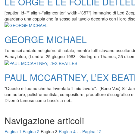
LE ORGE E LE FOLLIE DEI LE
[caption id="" align="aligncenter" width="657"] Immagine di Led Zep
guardano una coppia che fa sesso sul tavolo decorato con i loro disch
GEORGE MICHAEL
Te ne sei andato nel giorno di natale, mentre tutti stavano ascoltan
Panayiotou, (Londra, 25 giugno 1963 - Goring-on-Thames, 25 dicembre 
PAUL MCCARTNEY, L’EX BEA
"Questo è l'uomo che ha inventato il mio lavoro". (Bono Vox) Sir J
cantautore, polistrumentista, compositore, produttore discografico e c
Diventò famoso come bassista nei...
Navigazione articoli
Pagina
1
Pagina
2
Pagina
3
Pagina
4
…
Pagina
12