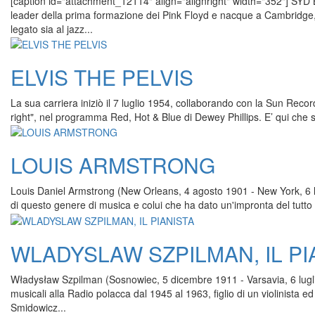
[caption id="attachment_12114" align="alignright" width="352"] SYD
leader della prima formazione dei Pink Floyd e nacque a Cambridge, I
legato sia al jazz...
ELVIS THE PELVIS
La sua carriera iniziò il 7 luglio 1954, collaborando con la Sun Reco
right", nel programma Red, Hot & Blue di Dewey Phillips. E’ qui che si 
LOUIS ARMSTRONG
Louis Daniel Armstrong (New Orleans, 4 agosto 1901 - New York, 6 lug
di questo genere di musica e colui che ha dato un'impronta del tutto
WLADYSLAW SZPILMAN, IL PI
Władysław Szpilman (Sosnowiec, 5 dicembre 1911 - Varsavia, 6 lugli
musicali alla Radio polacca dal 1945 al 1963, figlio di un violinista 
Smidowicz...