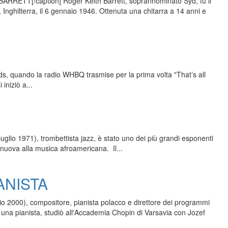
 BARRETT[/caption] Roger Keith Barrett, soprannominato Syd, fu il
nghilterra, il 6 gennaio 1946. Ottenuta una chitarra a 14 anni e
rds, quando la radio WHBQ trasmise per la prima volta "That’s all
iniziò a...
lio 1971), trombettista jazz, è stato uno dei più grandi esponenti
 nuova alla musica afroamericana. Il...
ANISTA
o 2000), compositore, pianista polacco e direttore dei programmi
ed una pianista, studiò all'Accademia Chopin di Varsavia con Jozef