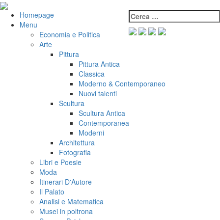
Salta
al
Cerca:
VeniVidiVici
Homepage
contenuto
Menu
Economia e Politica
Arte
Pittura
Pittura Antica
Classica
Moderno & Contemporaneo
Nuovi talenti
Scultura
Scultura Antica
Contemporanea
Moderni
Architettura
Fotografia
Libri e Poesie
Moda
Itinerari D'Autore
Il Palato
Analisi e Matematica
Musei in poltrona