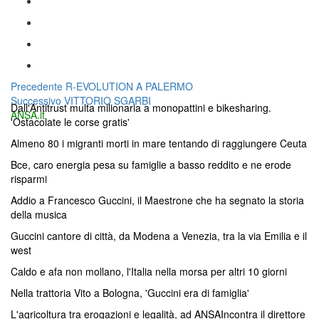
Navigazione
Articolo
Precedente
R-EVOLUTION A PALERMO
Articolo
precedente:
Successivo
VITTORIO SGARBI
articoli
Dall'Antitrust multa milionaria a monopattini e bikesharing.
successivo:
ANSA.it
'Ostacolate le corse gratis'
Almeno 80 i migranti morti in mare tentando di raggiungere Ceuta
Bce, caro energia pesa su famiglie a basso reddito e ne erode
risparmi
Addio a Francesco Guccini, il Maestrone che ha segnato la storia
della musica
Guccini cantore di città, da Modena a Venezia, tra la via Emilia e il
west
Caldo e afa non mollano, l'Italia nella morsa per altri 10 giorni
Nella trattoria Vito a Bologna, 'Guccini era di famiglia'
L'agricoltura tra erogazioni e legalità, ad ANSAIncontra il direttore