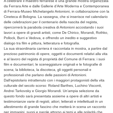
A celebrare il maestro ferrarese è una grande mostra organizzata
da Ferrara Arte e dalle Gallerie d’Arte Moderna e Contemporanea
di Ferrara-Museo Michelangelo Antonioni, in collaborazione con la
Cineteca di Bologna. La rassegna, che si inserisce nel calendario
delle celebrazioni per il centenario della nascita del regista,
ripercorrerà la parabola creativa di Antonioni accostando i suoi
lavori a opere di grandi artisti, come De Chirico, Morandi, Rothko,
Pollock, Burri e Vedova, e offrendo un inedito e suggestivo
dialogo tra film e pittura, letteratura e fotografia.
La sua straordinaria carriera è raccontata in mostra, a partire dal
prezioso patrimonio di opere, oggetti e documenti relativi alla vita
e al lavoro del regista di proprietà del Comune di Ferrara: i suoi
film e documentari; le sceneggiature originali e le fotografie di
scena; la biblioteca, la discoteca, gli oggetti personali e
professionali che parlano delle passioni di Antonioni.
Dall’epistolario intrattenuto con i maggiori protagonisti della vita
culturale del secolo scorso: Roland Barthes, Luchino Visconti,
Andrei Tarkovsky e Giorgio Morandi. Un’ampia selezione da
questo fondo sarà presentata assieme a opere di altri artisti e
testimonianze varie di registi, attori, letterati e intellettuali in un
allestimento di grande fascino che metterà in scena un racconto
per immagini, suoni e parole attorno ai temi e alle polarità che