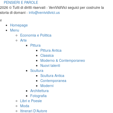
PENSIERI E PAROLE
2026 © Tutti di diritti riservati -
V
eni
V
idi
V
ici seguici per costruire la
storia di domani -
info@venividivici.us
x
Homepage
Menu
Economia e Politica
Arte
Pittura
Pittura Antica
Classica
Moderno & Contemporaneo
Nuovi talenti
Scultura
Scultura Antica
Contemporanea
Moderni
Architettura
Fotografia
Libri e Poesie
Moda
Itinerari D'Autore