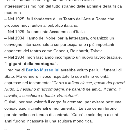
interessantissimo non del tutto straneo dalle alchimie della fisica
moderna.
– Nel 1925, fu il fondatore di un Teatro dell’Arte a Roma che
propose nuovi autori al pubblico italiano.
– Nel 1929, fu nominato Accademico d’Italia.
– Nel 1934, l’anno del Nobel per la letteratura, organizzò un
convegno internazionale a cui parteciparono i più importanti
esponenti dei teatro come Copeau, Reinhardt, Tairov.
– Nel 1934, morì
lasciando incompiuto un nuovo lavoro teatrale,
“I giganti della montagna”.
Il regime di
Benito Mussolini
avrebbe voluto per lui i funerali di
Stato. Ma vennero invece rispettate le sue ultime volontà
espresse nel testamento:
“Carro d’infima classe, quello dei poveri.
Nudo. E nessuno m’accompagni, né parenti né amici. Il carro, il
cavallo, il cocchiere e basta. Bruciatemi”.
Quindi, per sua volontà il corpo fu cremato, per evitare postume
consacrazioni cimiteriali e monumentali. Le sue ceneri furono
portate nella sua tenuta di contrada “Caos” e solo dopo alcuni
anni furono incassate in una scultura monolitica.