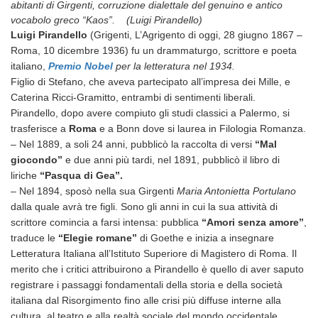
abitanti di Girgenti, corruzione dialettale del genuino e antico
vocabolo greco “Kaos”. (Luigi Pirandello)
Luigi Pirandello
(Grigenti, L’Agrigento di oggi, 28 giugno 1867 –
Roma, 10 dicembre 1936) fu un drammaturgo, scrittore e poeta
italiano,
Premio Nobel
per la letteratura nel 1934.
Figlio di Stefano, che aveva partecipato all’impresa dei Mille, e
Caterina Ricci-Gramitto, entrambi di sentimenti liberali.
Pirandello, dopo avere compiuto gli studi classici a Palermo, si
trasferisce a
Roma
e a Bonn dove si laurea in Filologia Romanza.
– Nel 1889, a soli 24 anni, pubblicò la raccolta di versi
“Mal
giocondo”
e due anni più tardi, nel 1891, pubblicò il libro di
liriche
“Pasqua di Gea”.
– Nel 1894, sposò nella sua Girgenti
Maria Antonietta Portulano
dalla quale avrà tre figli. Sono gli anni in cui la sua attività di
scrittore comincia a farsi intensa: pubblica
“Amori senza amore”
,
traduce le
“Elegie romane”
di Goethe e inizia a insegnare
Letteratura Italiana all’Istituto Superiore di Magistero di Roma. Il
merito che i critici attribuirono a Pirandello è quello di aver saputo
registrare i passaggi fondamentali della storia e della società
italiana dal Risorgimento fino alle crisi più diffuse interne alla
cultura, al teatro e alla realtà sociale del mondo occidentale.