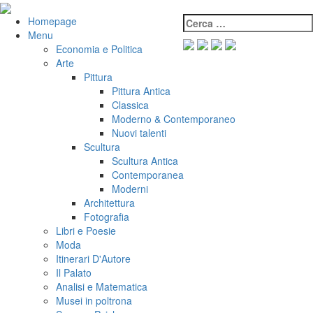
Salta
al
Cerca:
VeniVidiVici
Homepage
contenuto
Menu
Economia e Politica
Arte
Pittura
Pittura Antica
Classica
Moderno & Contemporaneo
Nuovi talenti
Scultura
Scultura Antica
Contemporanea
Moderni
Architettura
Fotografia
Libri e Poesie
Moda
Itinerari D'Autore
Il Palato
Analisi e Matematica
Musei in poltrona