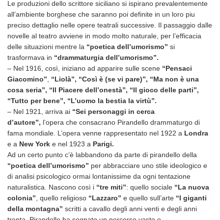
Le produzioni dello scrittore siciliano si ispirano prevalentemente
all’ambiente borghese che saranno poi definite in un loro piu
preciso dettaglio nelle opere teatrali successive. Il passaggio dalle
novelle al teatro avviene in modo molto naturale, per l’efficacia
delle situazioni mentre la
“poetica dell’umorismo”
si
trasformava in
“drammaturgia dell’umorismo”.
– Nel 1916, così, iniziano ad apparire sulle scene
“Pensaci
Giacomino”
,
“Liolà”, “Così è (se vi pare)”, “Ma non è una
cosa seria”, “Il Piacere dell’onestà”, “Il gioco delle parti”,
“Tutto per bene”, “L’uomo la bestia la virtù”.
– Nel 1921, arriva ai
“Sei personaggi in cerca
d’autore”,
l’opera che consacrano Pirandello drammaturgo di
fama mondiale. L’opera venne rappresentato nel 1922 a
Londra
e a
New York
e nel 1923 a
Parigi.
Ad un certo punto c’è labbandono da parte di pirandello della
“poetica dell’umorismo”
per abbracciare uno stile ideologico e
di analisi psicologico ormai lontanissime da ogni tentazione
naturalistica. Nascono così i
“tre miti”
: quello sociale
“La nuova
colonia”
, quello religioso
“Lazzaro”
e quello sull’arte
“I giganti
della montagna”
scritti a cavallo degli anni venti e degli anni
trenta. Pirandello ha segnato un percorso vasto e