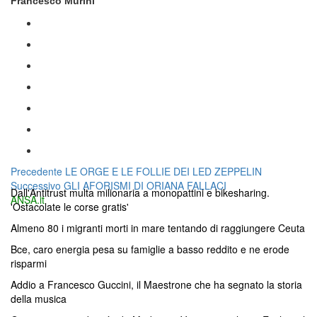
Francesco Murini
Navigazione
Articolo
Precedente
LE ORGE E LE FOLLIE DEI LED ZEPPELIN
Articolo
precedente:
Successivo
GLI AFORISMI DI ORIANA FALLACI
articoli
Dall'Antitrust multa milionaria a monopattini e bikesharing.
successivo:
ANSA.it
'Ostacolate le corse gratis'
Almeno 80 i migranti morti in mare tentando di raggiungere Ceuta
Bce, caro energia pesa su famiglie a basso reddito e ne erode
risparmi
Addio a Francesco Guccini, il Maestrone che ha segnato la storia
della musica