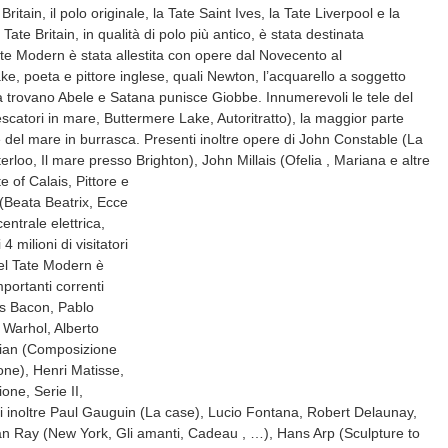
tain, il polo originale, la Tate Saint Ives, la Tate Liverpool e la
e Britain, in qualità di polo più antico, è stata destinata
ate Modern è stata allestita con opere dal Novecento al
e, poeta e pittore inglese, quali Newton, l’acquarello a soggetto
 trovano Abele e Satana punisce Giobbe. Innumerevoli le tele del
catori in mare, Buttermere Lake, Autoritratto), la maggior parte
 e del mare in burrasca. Presenti inoltre opere di John Constable (La
aterloo, Il mare presso Brighton), John Millais (Ofelia
, Mariana e altre
e of Calais, Pittore e
 (Beata Beatrix, Ecce
ntrale elettrica,
 milioni di visitatori
 del Tate Modern è
portanti correnti
is Bacon, Pablo
Warhol, Alberto
drian (Composizione
ne), Henri Matisse,
ne, Serie II,
nti inoltre Paul Gauguin (La case), Lucio Fontana, Robert Delaunay,
an Ray (New York, Gli amanti, Cadeau , …), Hans Arp (Sculpture to