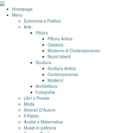
Salta
al
VeniVidiVici
Homepage
contenuto
Menu
Economia e Politica
Arte
Pittura
Pittura Antica
Classica
Moderno & Contemporaneo
Nuovi talenti
Scultura
Scultura Antica
Contemporanea
Moderni
Architettura
Fotografia
Libri e Poesie
Moda
Itinerari D'Autore
Il Palato
Analisi e Matematica
Musei in poltrona