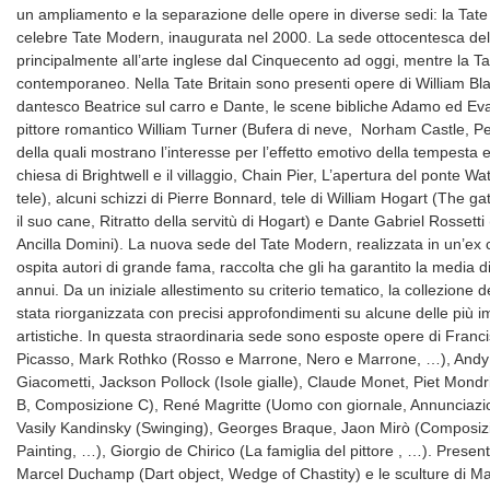
un ampliamento e la separazione delle opere in diverse sedi: la Tate Bri
celebre Tate Modern, inaugurata nel 2000. La sede ottocentesca del Tat
principalmente all’arte inglese dal Cinquecento ad oggi, mentre la T
contemporaneo. Nella Tate Britain sono presenti opere di William Blak
dantesco Beatrice sul carro e Dante, le scene bibliche Adamo ed Eva
pittore romantico William Turner (Bufera di neve, Norham Castle, Pes
della quali mostrano l’interesse per l’effetto emotivo della tempesta
chiesa di Brightwell e il villaggio, Chain Pier, L’apertura del ponte W
tele), alcuni schizzi di Pierre Bonnard, tele di William Hogart (The gat
il suo cane, Ritratto della servitù di Hogart) e Dante Gabriel Rossetti
Ancilla Domini). La nuova sede del Tate Modern, realizzata in un’ex ce
ospita autori di grande fama, raccolta che gli ha garantito la media di 4
annui. Da un iniziale allestimento su criterio tematico, la collezione
stata riorganizzata con precisi approfondimenti su alcune delle più im
artistiche. In questa straordinaria sede sono esposte opere di Franc
Picasso, Mark Rothko (Rosso e Marrone, Nero e Marrone, …), Andy 
Giacometti, Jackson Pollock (Isole gialle), Claude Monet, Piet Mon
B, Composizione C), René Magritte (Uomo con giornale, Annunciazio
Vasily Kandinsky (Swinging), Georges Braque, Jaon Mirò (Composizio
Painting, …), Giorgio de Chirico (La famiglia del pittore , …). Prese
Marcel Duchamp (Dart object, Wedge of Chastity) e le sculture di M