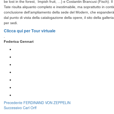
be lost in the forest,
Impish fruit, …) e Costantin Brancusi (Fisch). 
Tate risulta alquanto completo e inestimabile, ma soprattutto in cont
conclusione dell’ampliamento della sede del Modern, che espanderà l
dal punto di vista della catalogazione della opere, il sito della galleria
per sedi.
Clicca qui per Tour virtuale
.
Federica Gennari
Navigazione
Articolo
Precedente
FERDINAND VON ZEPPELIN
Articolo
precedente:
Successivo
Carl Orff
articoli
successivo: