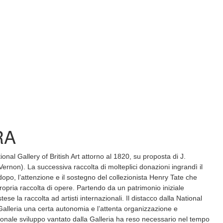
RA
onal Gallery of British Art attorno al 1820, su proposta di J.
ernon). La successiva raccolta di molteplici donazioni ingrandì il
dopo, l’attenzione e il sostegno del collezionista Henry Tate che
ropria raccolta di opere. Partendo da un patrimonio iniziale
se la raccolta ad artisti internazionali. Il distacco dalla National
Galleria una certa autonomia e l’attenta organizzazione e
ionale sviluppo vantato dalla Galleria ha reso necessario nel tempo