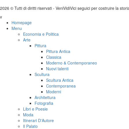
2026 © Tutti di diritti riservati -
V
eni
V
idi
V
ici seguici per costruire la stor
x
Homepage
Menu
Economia e Politica
Arte
Pittura
Pittura Antica
Classica
Moderno & Contemporaneo
Nuovi talenti
Scultura
Scultura Antica
Contemporanea
Moderni
Architettura
Fotografia
Libri e Poesie
Moda
Itinerari D'Autore
Il Palato