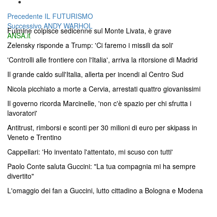
Navigazione
Articolo
Precedente
IL FUTURISMO
Articolo
precedente:
Successivo
ANDY WARHOL
articoli
Fulmine colpisce sedicenne sul Monte Livata, è grave
successivo:
ANSA.it
Zelensky risponde a Trump: 'Ci faremo i missili da soli'
'Controlli alle frontiere con l'Italia', arriva la ritorsione di Madrid
Il grande caldo sull'Italia, allerta per incendi al Centro Sud
Nicola picchiato a morte a Cervia, arrestati quattro giovanissimi
Il governo ricorda Marcinelle, 'non c'è spazio per chi sfrutta i
lavoratori'
Antitrust, rimborsi e sconti per 30 milioni di euro per skipass in
Veneto e Trentino
Cappellari: 'Ho inventato l'attentato, mi scuso con tutti'
Paolo Conte saluta Guccini: "La tua compagnia mi ha sempre
divertito"
L'omaggio dei fan a Guccini, lutto cittadino a Bologna e Modena