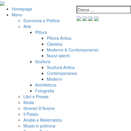
Salta
al
Cerca:
VeniVidiVici
Homepage
contenuto
Menu
Economia e Politica
Arte
Pittura
Pittura Antica
Classica
Moderno & Contemporaneo
Nuovi talenti
Scultura
Scultura Antica
Contemporanea
Moderni
Architettura
Fotografia
Libri e Poesie
Moda
Itinerari D'Autore
Il Palato
Analisi e Matematica
Musei in poltrona