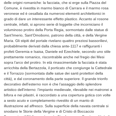
delle origini romaniche: la facciata, che si erge sulla Piazza del
Comune, è rivestita in marmo bianco di Carrara e il marmo rosa
veronese ed è cesallata da numerosi elementi architettonici in
grado di dare un interessante effetto plastico. Accanto al rosone
centrale, infatti, si aprono serie di loggette che incorniciano il
voluminoso protiro della Porta Regia, sormontato dalle statue di
Sant’Imerio, Sant’Omobono, patrono della città, e della Vergine
Maria. Gli stipiti del portale rivelano quattro preziosi bassorilievi,
probabilmente derivati dalla chiesa ante-1117 e raffiguranti i
profeti Geremia e Isaisa, Daniele ed Ezechiele, secondo uno stile
prettamente romanico, riscontrabile anche nel fregio dei Mesi
sopra l’arco del protiro. In età rinascimentale la facciata è stata
arricchita della Bertazzola, il porticato che congiunge la Cattedrale
e il Torrazzo (sormontata dalle satue dei santi protettori della
città), e dal coronamento della parte superiore. Il grande trionfo
decorativo dell’esterno non è che l’assaggio dello splendore
artistico dell’interno: l’impianto medievale, rilevabile nei matronei a
bifora e nei pilastri, è raccordato a una copertura gotica con volte
a sesto acuto e completamento rivestito di un manto di
illustrazione ad affresco. Sulla superficie della navata centrale si
snodano le Storie della Vergine e di Cristo di Boccaccio