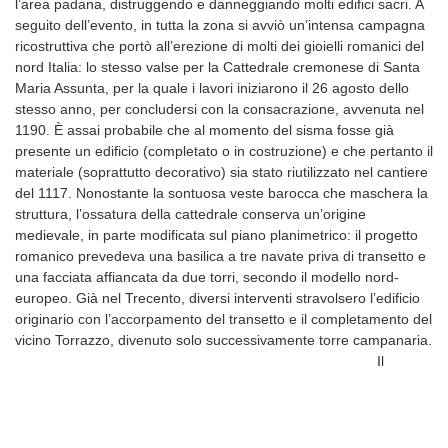
l’area padana, distruggendo e danneggiando molti edifici sacri. A
seguito dell’evento, in tutta la zona si avviò un’intensa campagna
ricostruttiva che portò all’erezione di molti dei gioielli romanici del
nord Italia: lo stesso valse per la Cattedrale cremonese di Santa
Maria Assunta, per la quale i lavori iniziarono il 26 agosto dello
stesso anno, per concludersi con la consacrazione, avvenuta nel
1190. È assai probabile che al momento del sisma fosse già
presente un edificio (completato o in costruzione) e che pertanto il
materiale (soprattutto decorativo) sia stato riutilizzato nel cantiere
del 1117. Nonostante la sontuosa veste barocca che maschera la
struttura, l’ossatura della cattedrale conserva un’origine
medievale, in parte modificata sul piano planimetrico: il progetto
romanico prevedeva una basilica a tre navate priva di transetto e
una facciata affiancata da due torri, secondo il modello nord-
europeo. Già nel Trecento, diversi interventi stravolsero l’edificio
originario con l’accorpamento del transetto e il completamento del
vicino Torrazzo, divenuto solo successivamente torre campanaria.
Il