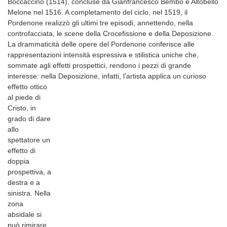
Boccaccino (1514), concluse da Gianfrancesco Bembo e Altobello
Melone nel 1516. A completamento del ciclo, nel 1519, il
Pordenone realizzò gli ultimi tre episodi, annettendo, nella
controfacciata, le scene della Crocefissione e della Deposizione.
La drammaticità delle opere del Pordenone conferisce alle
rappresentazioni intensità espressiva e stilistica uniche che,
sommate agli effetti prospettici, rendono i pezzi di grande
interesse: nella Deposizione, infatti,
l’artista applica un curioso
effetto ottico
al piede di
Cristo, in
grado di dare
allo
spettatore un
effetto di
doppia
prospettiva, a
destra e a
sinistra. Nella
zona
absidale si
può rimirare