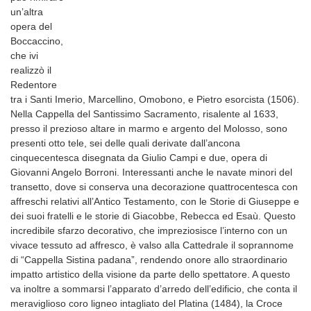
un’altra
opera del
Boccaccino,
che ivi
realizzò il
Redentore
tra i Santi Imerio, Marcellino, Omobono, e Pietro esorcista (1506).
Nella Cappella del Santissimo Sacramento, risalente al 1633,
presso il prezioso altare in marmo e argento del Molosso, sono
presenti otto tele, sei delle quali derivate dall’ancona
cinquecentesca disegnata da Giulio Campi e due, opera di
Giovanni Angelo Borroni. Interessanti anche le navate minori del
transetto, dove si conserva una decorazione quattrocentesca con
affreschi relativi all’Antico Testamento, con le Storie di Giuseppe e
dei suoi fratelli e le storie di Giacobbe, Rebecca ed Esaù. Questo
incredibile sfarzo decorativo, che impreziosisce l’interno con un
vivace tessuto ad affresco, è valso alla Cattedrale il soprannome
di “Cappella Sistina padana”, rendendo onore allo straordinario
impatto artistico della visione da parte dello spettatore. A questo
va inoltre a sommarsi l’apparato d’arredo dell’edificio, che conta il
meraviglioso coro ligneo intagliato del Platina (1484), la Croce