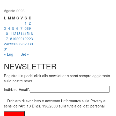
Agosto 2026
L
M
M
G
V
S
D
1
2
3
4
5
6
7
08
9
10
11
12
13
14
15
16
17
18
19
20
21
22
23
24
25
26
27
28
29
30
31
« Lug
Set »
NEWSLETTER
Registrati in pochi click alla newsletter e sarai sempre aggiornato
sulle nostre news.
Indirizzo Email*:
Dichiaro di aver letto e accettato l'informativa sulla Privacy ai
sensi dell'Art. 13 D.lgs. 196/2003 sulla tutela dei dati personali.