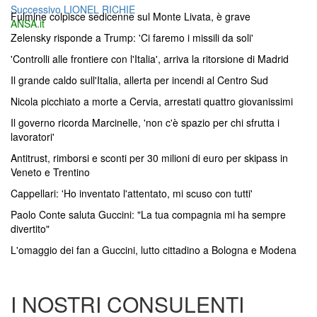
Articolo
precedente:
Successivo
LIONEL RICHIE
articoli
Fulmine colpisce sedicenne sul Monte Livata, è grave
successivo:
ANSA.it
Zelensky risponde a Trump: 'Ci faremo i missili da soli'
'Controlli alle frontiere con l'Italia', arriva la ritorsione di Madrid
Il grande caldo sull'Italia, allerta per incendi al Centro Sud
Nicola picchiato a morte a Cervia, arrestati quattro giovanissimi
Il governo ricorda Marcinelle, 'non c'è spazio per chi sfrutta i
lavoratori'
Antitrust, rimborsi e sconti per 30 milioni di euro per skipass in
Veneto e Trentino
Cappellari: 'Ho inventato l'attentato, mi scuso con tutti'
Paolo Conte saluta Guccini: "La tua compagnia mi ha sempre
divertito"
L'omaggio dei fan a Guccini, lutto cittadino a Bologna e Modena
I NOSTRI CONSULENTI