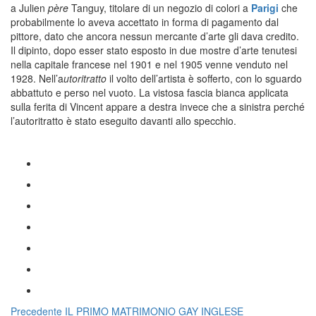
a Julien
père
Tanguy, titolare di un negozio di colori a
Parigi
che
probabilmente lo aveva accettato in forma di pagamento dal
pittore, dato che ancora nessun mercante d’arte gli dava credito.
Il dipinto, dopo esser stato esposto in due mostre d’arte tenutesi
nella capitale francese nel 1901 e nel 1905 venne venduto nel
1928. Nell’a
utoritratto
il volto dell’artista è sofferto, con lo sguardo
abbattuto e perso nel vuoto. La vistosa fascia bianca applicata
sulla ferita di Vincent appare a destra invece che a sinistra perché
l’autoritratto è stato eseguito davanti allo specchio.
Navigazione
Articolo
Precedente
IL PRIMO MATRIMONIO GAY INGLESE