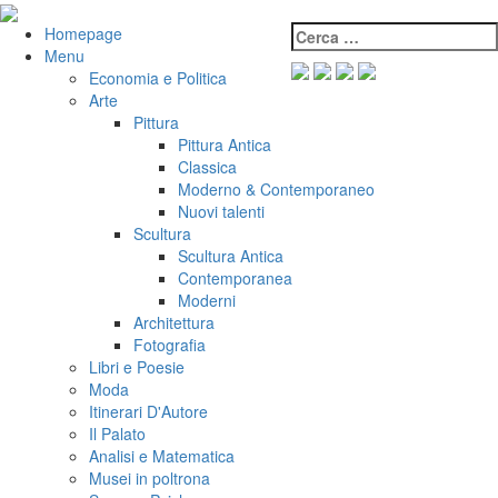
Salta
al
Cerca:
VeniVidiVici
Homepage
contenuto
Menu
Economia e Politica
Arte
Pittura
Pittura Antica
Classica
Moderno & Contemporaneo
Nuovi talenti
Scultura
Scultura Antica
Contemporanea
Moderni
Architettura
Fotografia
Libri e Poesie
Moda
Itinerari D'Autore
Il Palato
Analisi e Matematica
Musei in poltrona