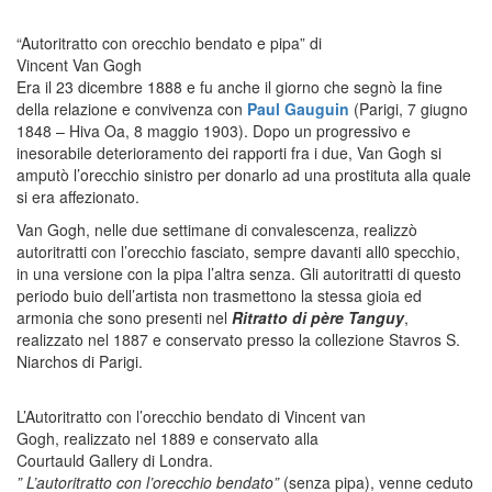
“Autoritratto con orecchio bendato e pipa” di
Vincent Van Gogh
Era il 23 dicembre 1888 e fu anche il giorno che segnò la fine
della relazione e convivenza con
Paul Gauguin
(Parigi, 7 giugno
1848 – Hiva Oa, 8 maggio 1903). Dopo un progressivo e
inesorabile deterioramento dei rapporti fra i due, Van Gogh si
amputò l’orecchio sinistro per donarlo ad una prostituta alla quale
si era affezionato.
Van Gogh, nelle due settimane di convalescenza, realizzò
autoritratti con l’orecchio fasciato, sempre davanti all0 specchio,
in una versione con la pipa l’altra senza. Gli autoritratti di questo
periodo buio dell’artista non trasmettono la stessa gioia ed
armonia che sono presenti nel
Ritratto di père Tanguy
,
realizzato nel 1887 e conservato presso la collezione Stavros S.
Niarchos di Parigi.
L’Autoritratto con l’orecchio bendato di Vincent van
Gogh, realizzato nel 1889 e conservato alla
Courtauld Gallery di Londra.
” L’autoritratto con l’orecchio bendato”
(senza pipa), venne ceduto