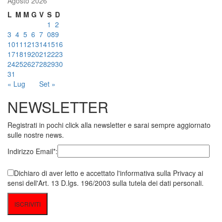
Agosto 2026
L
M
M
G
V
S
D
1
2
3
4
5
6
7
08
9
10
11
12
13
14
15
16
17
18
19
20
21
22
23
24
25
26
27
28
29
30
31
« Lug
Set »
NEWSLETTER
Registrati in pochi click alla newsletter e sarai sempre aggiornato
sulle nostre news.
Indirizzo Email*:
Dichiaro di aver letto e accettato l'informativa sulla Privacy ai
sensi dell'Art. 13 D.lgs. 196/2003 sulla tutela dei dati personali.