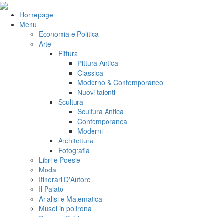
Salta
al
VeniVidiVici
Homepage
contenuto
Menu
Economia e Politica
Arte
Pittura
Pittura Antica
Classica
Moderno & Contemporaneo
Nuovi talenti
Scultura
Scultura Antica
Contemporanea
Moderni
Architettura
Fotografia
Libri e Poesie
Moda
Itinerari D'Autore
Il Palato
Analisi e Matematica
Musei in poltrona