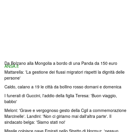
Da Bolzano alla Mongolia a bordo di una Panda da 150 euro
ANSA.it
Mattarella: 'La gestione dei flussi migratori rispetti la dignità delle
persone'
Caldo, calano a 19 le città da bollino rosso domani e domenica
I funerali di Guccini, l'addio della figlia Teresa: 'Buon viaggio,
babbo'
Meloni: 'Grave e vergognoso gesto della Cgil a commemorazione
Marcinelle'. Landini: 'Non ci giriamo mai dall'altra parte'. Il
sindacato belga: 'Siamo stati noi'
Missile colpisce nave Emirati nello Stretto di Hormuz, 'nessun