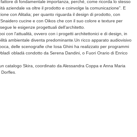
fattore di fondamentale importanza, perché, come ricorda lo stesso
lità aziendale va oltre il prodotto e coinvolge la comunicazione". E
ione con Alitalia; per quanto riguarda il design di prodotto, con
Snaidero cucine e con Oikos che con il suo colore e texture per
e segue le esigenze progettuali dell'architetto.
i con l'attualità, ovvero con i progetti architettonici e di design, in
ibilità ambientale diventa predominante.Un ricco apparato audiovisivo
epoca, delle scenografie che Iosa Ghini ha realizzato per programmi
bladì obladà condotto da Serena Dandini, o Fuori Orario di Enrico
n catalogo Skira, coordinato da Alessandra Coppa e Anna Maria
o Dorfles.