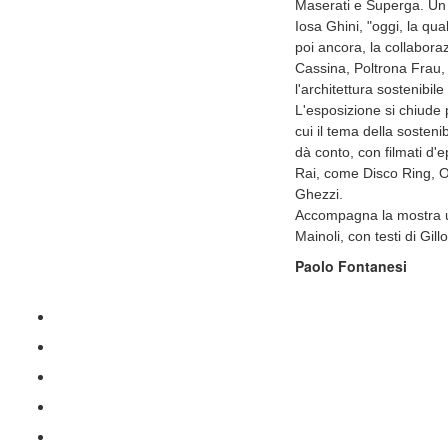
Maserati e Superga. Un 
Iosa Ghini, "oggi, la qua
poi ancora, la collaboraz
Cassina, Poltrona Frau, 
l'architettura sostenibil
L'esposizione si chiude po
cui il tema della sosten
dà conto, con filmati d'
Rai, come Disco Ring, O
Ghezzi.
Accompagna la mostra u
Mainoli, con testi di Gill
Paolo Fontanesi