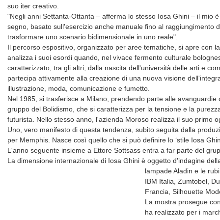
suo iter creativo.
"Negli anni Settanta-Ottanta – afferma lo stesso Iosa Ghini – il mio è
segno, basato sull'esercizio anche manuale fino al raggiungimento d
trasformare uno scenario bidimensionale in uno reale".
Il percorso espositivo, organizzato per aree tematiche, si apre con l
analizza i suoi esordi quando, nel vivace fermento culturale bolognes
caratterizzato, tra gli altri, dalla nascita dell'università delle arti e
partecipa attivamente alla creazione di una nuova visione dell'integr
illustrazione, moda, comunicazione e fumetto.
Nel 1985, si trasferisce a Milano, prendendo parte alle avanguardie 
gruppo del Bolidismo, che si caratterizza per la tensione e la purezza
futurista. Nello stesso anno, l'azienda Moroso realizza il suo primo 
Uno, vero manifesto di questa tendenza, subito seguita dalla produzi
per Memphis. Nasce così quello che si può definire lo ‘stile Iosa Ghini
L'anno seguente insieme a Ettore Sottsass entra a far parte del gr
La dimensione internazionale di Iosa Ghini è oggetto d'indagine della
lampade Aladin e le rubi
IBM Italia, Zumtobel, Du
Francia, Silhouette Mode
La mostra prosegue con l
ha realizzato per i marc