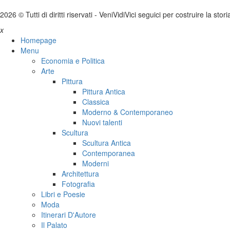
2026 © Tutti di diritti riservati -
V
eni
V
idi
V
ici seguici per costruire la stor
x
Homepage
Menu
Economia e Politica
Arte
Pittura
Pittura Antica
Classica
Moderno & Contemporaneo
Nuovi talenti
Scultura
Scultura Antica
Contemporanea
Moderni
Architettura
Fotografia
Libri e Poesie
Moda
Itinerari D'Autore
Il Palato