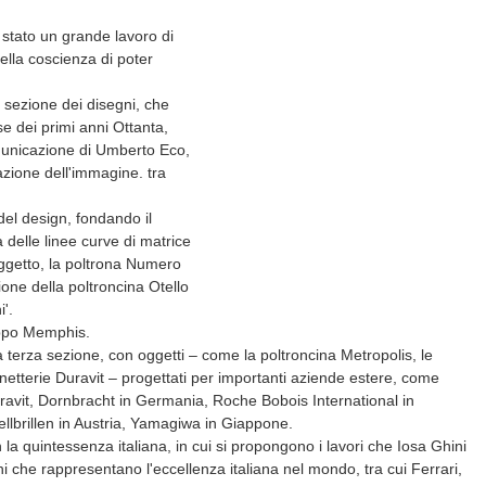
 stato un grande lavoro di
ella coscienza di poter
a sezione dei disegni, che
e dei primi anni Ottanta,
 comunicazione di Umberto Eco,
azione dell'immagine. tra
del design, fondando il
 delle linee curve di matrice
oggetto, la poltrona Numero
one della poltroncina Otello
'.
uppo Memphis.
 terza sezione, con oggetti – come la poltroncina Metropolis, le
netterie Duravit – progettati per importanti aziende estere,
come
ravit, Dornbracht in Germania, Roche Bobois International in
llbrillen in Austria, Yamagiwa in Giappone.
a quintessenza italiana, in cui si propongono i lavori che Iosa Ghini
hi che rappresentano l'eccellenza italiana nel mondo, tra cui Ferrari,