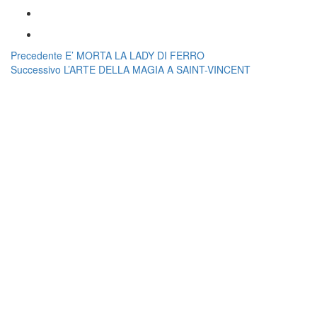
Navigazione
Articolo
Precedente
E’ MORTA LA LADY DI FERRO
Articolo
precedente:
Successivo
L’ARTE DELLA MAGIA A SAINT-VINCENT
articoli
successivo: